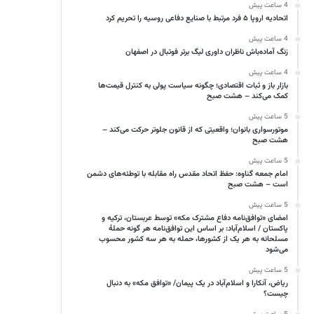
4 ساعت پیش
اتحادیه اروپا ۵ فرد مرتبط با صنایع دفاعی روسیه را تحریم کرد
4 ساعت پیش
زنگ آماده‌باش ناظران داوری لیگ برتر فوتبال در اصفهان
4 ساعت پیش
بازار باز و ثبات اقتصادی؛ چگونه سیاست پولی به کنترل قیمت‌ها
کمک می‌کند – هشت صبح
5 ساعت پیش
موتورسواری بانوان؛ واقعیتی که از قانون جلوتر حرکت می‌کند –
هشت صبح
5 ساعت پیش
امام جمعه گناوه: حفظ اتحاد مقدس راه مقابله با توطئه‌های دشمن
است – هشت صبح
5 ساعت پیش
امضای «توافق‌نامه دفاع مشترک مکه» توسط عربستان، ترکیه و
پاکستان / اسلام‌آباد: بر اساس این توافق‌نامه هر گونه حملهٔ
مسلحانه به هر یک از کشورها، حمله به هر سه کشور محسوب
می‌شود
5 ساعت پیش
ریاض، آنکارا و اسلام‌آباد در یک پیمان/ «توافق مکه» به دنبال
چیست؟