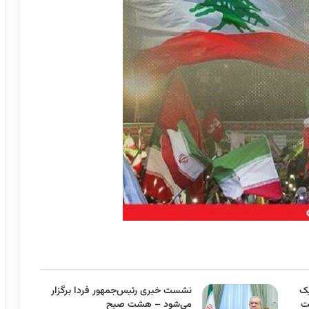
یک
نشست خبری رئیس‌جمهور فردا برگزار
ت
می‌شود – هشت صبح