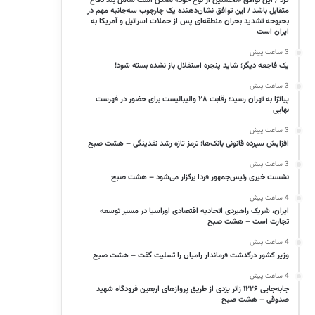
کرد / این توافق «نخستین از نوع خود» ممکن است شامل بند دفاع
متقابل باشد / این توافق نشان‌دهنده یک چارچوب سه‌جانبه مهم در
بحبوحه تشدید بحران منطقه‌ای پس از حملات اسرائیل و آمریکا به
ایران است
3 ساعت پیش
یک فاجعه دیگر؛ شاید پنجره استقلال باز نشده بسته شود!
3 ساعت پیش
پیاتزا به تهران رسید؛ رقابت ۲۸ والیبالیست برای حضور در فهرست
نهایی
3 ساعت پیش
افزایش سپرده قانونی بانک‌ها؛ ترمز تازه رشد نقدینگی – هشت صبح
3 ساعت پیش
نشست خبری رئیس‌جمهور فردا برگزار می‌شود – هشت صبح
4 ساعت پیش
ایران، شریک راهبردی اتحادیه اقتصادی اوراسیا در مسیر توسعه
تجارت است – هشت صبح
4 ساعت پیش
وزیر کشور درگذشت فرماندار رامیان را تسلیت گفت – هشت صبح
4 ساعت پیش
جابه‌جایی ۱۲۲۶ زائر یزدی از طریق پروازهای اربعین فرودگاه شهید
صدوقی – هشت صبح