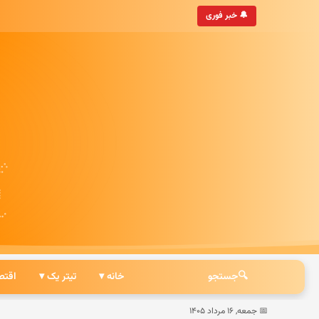
• به‌روزترین خبرگزاری ایرانی
🔔 خبر فوری
🔍
جستجو
خانه ▾
تیتر یک ▾
اقتص
📅 جمعه, ۱۶ مرداد ۱۴۰۵