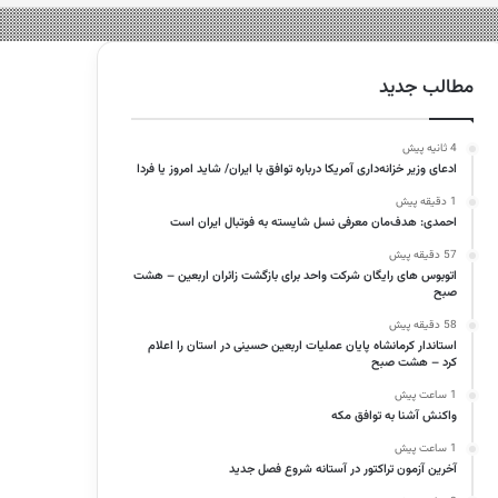
مطالب جدید
4 ثانیه پیش
ادعای وزیر خزانه‌داری آمریکا درباره توافق با ایران/ شاید امروز یا فردا
1 دقیقه پیش
احمدی: هدف‌مان معرفی نسل شایسته به فوتبال ایران است
57 دقیقه پیش
اتوبوس های رایگان شرکت واحد برای بازگشت زائران اربعین – هشت
صبح
58 دقیقه پیش
استاندار کرمانشاه پایان عملیات اربعین حسینی در استان را اعلام
کرد – هشت صبح
1 ساعت پیش
واکنش آشنا به توافق مکه
1 ساعت پیش
آخرین آزمون تراکتور در آستانه شروع فصل جدید