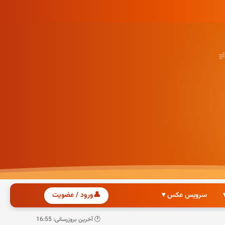
سرویس عکس ▾
👤
ورود / عضویت
🕐 آخرین بروزرسانی: 16:55