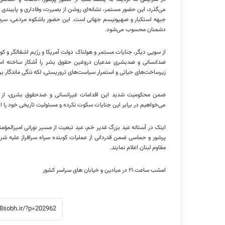
می‌گذرد، این حضور مستمر، نشانه‌ای روشن از بصیرت، وفاداری و پایبندی 
جبهه استکبار و صهیونیسم جهانی است. این حضور باشکوه مردمی، سرمای
دشمنان محسوب می‌شود.
از سویی دیگر، جنایات مستمر و هولناک دولت آمریکا و رژیم اشغالگر و ک
ضدانسانی و ضدبشری مدعیان دروغین حقوق بشر را آشکار ساخته است
زیرساخت‌های حیاتی و استمرار سیاست‌های تروریستی، لکه ننگی ماندگار بر
ضمن محکومیت شدید این اقدامات غیرانسانی و ضدحقوق بشری، از مجا
می‌خواهیم در برابر این جنایات سکوت نکرده و مسئولیت تاریخی خود را ایف
اینک در آستانه عید بزرگ غدیر خم، عید تبعیت از مسیر نورانی امیرالم
پرشور و حماسی ضمن قدردانی از عملیات کوبنده سپاه سرافراز علیه شرا
مقاوم لبنان اعلام نمایند.
امشب ساعت ۲۱ در میادین و خیابان های سراسر کشور