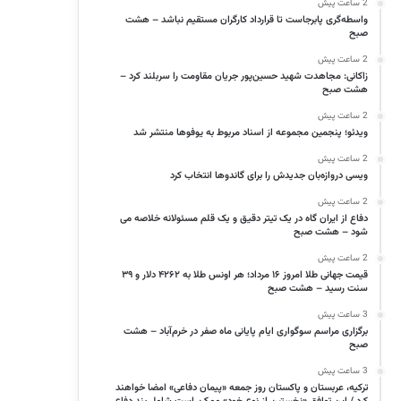
2 ساعت پیش
واسطه‌گری پابرجاست تا قرارداد کارگران مستقیم نباشد – هشت
صبح
2 ساعت پیش
زاکانی: مجاهدت شهید حسین‌پور جریان مقاومت را سربلند کرد –
هشت صبح
2 ساعت پیش
ویدئو؛ پنجمین مجموعه از اسناد مربوط به یوفوها منتشر شد
2 ساعت پیش
ویسی دروازه‌بان جدیدش را برای گاندوها انتخاب کرد
2 ساعت پیش
دفاع از ایران گاه در یک تیتر دقیق و یک قلم مسئولانه خلاصه می
شود – هشت صبح
2 ساعت پیش
قیمت جهانی طلا امروز ۱۶ مرداد؛ هر اونس طلا به ۴۲۶۲ دلار و ۳۹
سنت رسید – هشت صبح
3 ساعت پیش
برگزاری مراسم سوگواری ایام پایانی ماه صفر در خرم‌آباد – هشت
صبح
3 ساعت پیش
ترکیه، عربستان و پاکستان روز جمعه «پیمان دفاعی» امضا خواهند