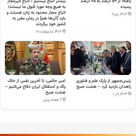
یافته؛ از ۵۹ درصد به ۶۵ درصد
بیشتر اتباع نیستیم / اتباع غیرمجاز
رسیده
به هیچ وجه مورد قبول ما نیستند؛
اتباع مجاز محدود به زنان هستند و
۱۴۰۳, دی ۱۱
باید [آن‌ها هم] در زمان مقرر به
کشور خود برگردند
۱۴۰۳, اردیبهشت ۱۱
رئیس‌جمهور از پارک علم و فناوری
امیر حاتمی: تا آخرین نفس از خاک
زاهدان بازدید کرد – هشت صبح
پاک و استقلال ایران دفاع می‌کنیم –
هشت صبح
۱۴۰۳, آذر ۱
1 هفته پیش