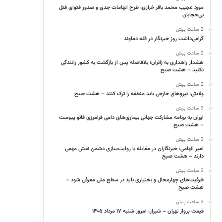
مورد عجیب محمد باقر خرازی؛ طرح اتهامات جدی و صدور فتوای قتل
بی‌حجابان
2 ساعت پیش
گرامی‌داشت روز خبرنگار در قله دماوند
2 ساعت پیش
هشدار راهداری به زائران؛ بلافاصله پس از بازگشت به کشور رانندگی
نکنید – هشت صبح
2 ساعت پیش
ولایتی: نیروهای خارجی باید منطقه را ترک کنند – هشت صبح
3 ساعت پیش
ایران به برنامه مشارکت جهانی بیماری‌های دامی فرامرزی فائو پیوست
– هشت صبح
3 ساعت پیش
امیر الهامی: خبرنگاران در مقابله با روایت‌سازی دشمن نقش مهمی
دارند – هشت صبح
3 ساعت پیش
ظرفیت‌های چهارمحال و بختیاری باید در سطح ملی معرفی شود –
هشت صبح
3 ساعت پیش
قیمت پرواز تهران – شیراز، امروز شنبه ۱۷ مرداد ۱۴۰۵