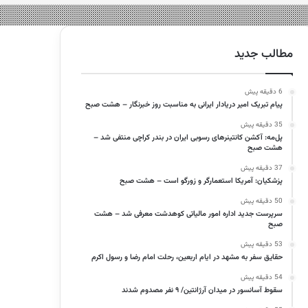
مطالب جدید
6 دقیقه پیش
پیام تبریک امیر دریادار ایرانی به مناسبت روز خبرنگار – هشت صبح
35 دقیقه پیش
پل‌مه: آکشن کانتینرهای رسوبی ایران در بندر کراچی منتفی شد –
هشت صبح
37 دقیقه پیش
پزشکیان: آمریکا استعمارگر و زورگو است – هشت صبح
50 دقیقه پیش
سرپرست جدید اداره امور مالیاتی کوهدشت معرفی شد – هشت
صبح
53 دقیقه پیش
حقایق سفر به مشهد در ایام اربعین، رحلت امام رضا و رسول اکرم
54 دقیقه پیش
سقوط آسانسور در میدان آرژانتین/ ۹ نفر مصدوم شدند