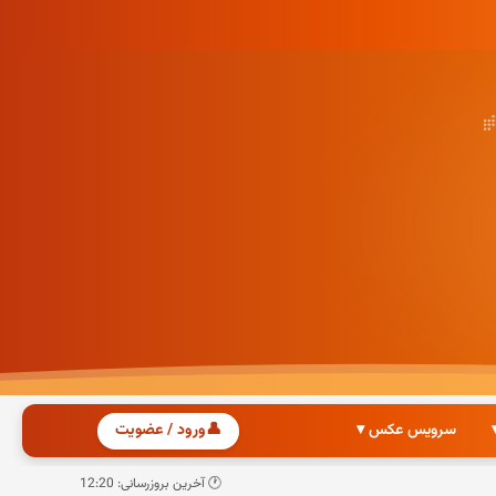
سرویس عکس ▾
👤
ورود / عضویت
🕐 آخرین بروزرسانی: 12:20