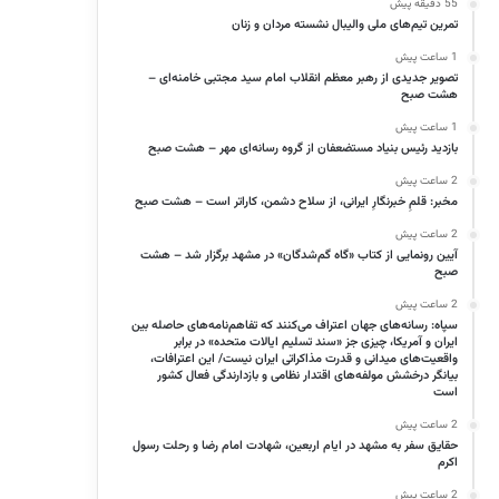
55 دقیقه پیش
تمرین تیم‌های ملی والیبال نشسته مردان و زنان
1 ساعت پیش
تصویر جدیدی از رهبر معظم انقلاب امام سید مجتبی خامنه‌ای –
هشت صبح
1 ساعت پیش
بازدید رئیس بنیاد مستضعفان از گروه رسانه‌ای مهر – هشت صبح
2 ساعت پیش
مخبر: قلمِ خبرنگارِ ایرانی، از سلاح دشمن، کاراتر است – هشت صبح
2 ساعت پیش
آیین رونمایی از کتاب «گاه گم‌شدگان» در مشهد برگزار شد – هشت
صبح
2 ساعت پیش
سپاه: رسانه‌های جهان اعتراف می‌کنند که تفاهم‌نامه‌های حاصله بین
ایران و آمریکا، چیزی جز «سند تسلیم ایالات متحده» در برابر
واقعیت‌های میدانی و قدرت مذاکراتی ایران نیست/ این اعترافات،
بیانگر درخشش مولفه‌های اقتدار نظامی و بازدارندگی فعال کشور
است
2 ساعت پیش
حقایق سفر به مشهد در ایام اربعین، شهادت امام رضا و رحلت رسول
اکرم
2 ساعت پیش