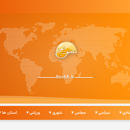
8sobh.ir
ادی ▾
سیاسی ▾
مجلس ▾
شهری ▾
ورزشی ▾
استان ها ▾