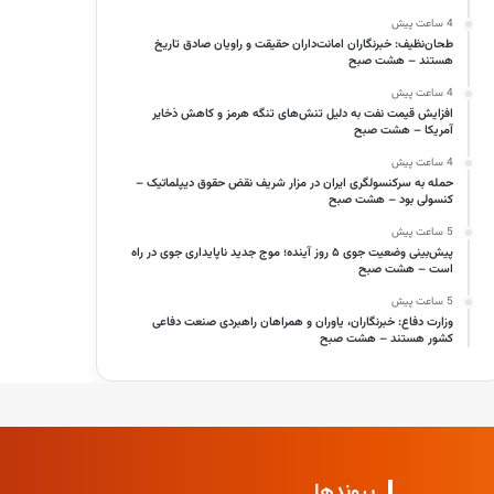
4 ساعت پیش
طحان‌نظیف: خبرنگاران امانت‌داران حقیقت و راویان صادق تاریخ‌
هستند – هشت صبح
4 ساعت پیش
افزایش قیمت نفت به دلیل تنش‌های تنگه هرمز و کاهش ذخایر
آمریکا – هشت صبح
4 ساعت پیش
حمله به سرکنسولگری ایران در مزار شریف نقض حقوق دیپلماتیک –
کنسولی بود – هشت صبح
5 ساعت پیش
پیش‌بینی وضعیت جوی ۵ روز آینده؛ موج جدید ناپایداری جوی در راه
است – هشت صبح
5 ساعت پیش
وزارت دفاع: خبرنگاران، یاوران و همراهان راهبردی صنعت دفاعی
کشور هستند – هشت صبح
پیوندها