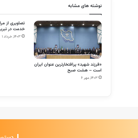
نوشته های مشابه
تصاویری از مر
خدمت در تبری
۱۴۰۳, خرداد ۱
«فرزند شهید» پرافتخارترین عنوان ایران
است – هشت صبح
۱۴۰۳, مهر ۶
دسترس