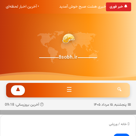
• به پایگاه خبری هشت صبح خوش آمدید
• آخرین اخبار لحظه‌ای ک
🔔 خبر فوری
8sobh.ir
☰
👤
🔍
📅 پنجشنبه, ۱۵ مرداد ۱۴۰۵
🕐 آخرین بروزرسانی: 09:18
خانه
/
ورزشی