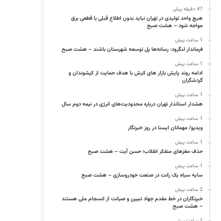
47 دقیقه پیش
هیچ واحد تولیدی در تهران نباید بدون اطلاع قبلی با قطعی برق
مواجه شود – هشت صبح
1 ساعت پیش
فرماندار لنگرود: رسانه‌ها پل توسعه شهرستان باشند – هشت صبح
1 ساعت پیش
ادامه روند پایش بازار های کیش با هدف حمایت از کیشوندان و
گردشگران
1 ساعت پیش
هشدار استاندار تهران درباره محدودیت‌های انرژی در نیمه دوم سال
1 ساعت پیش
ویدیو/ مهمانان ایسنا در روز خبرنگار
1 ساعت پیش
حذف مغزهای متفکر انقلاب؛ حسن آیت – هشت صبح
1 ساعت پیش
سایه سیاه یک رانت در صنعت خودروسازی – هشت صبح
2 ساعت پیش
خبرنگاران در خط مقدم جهاد تبیین و صیانت از انسجام ملی هستند
– هشت صبح
2 ساعت پیش