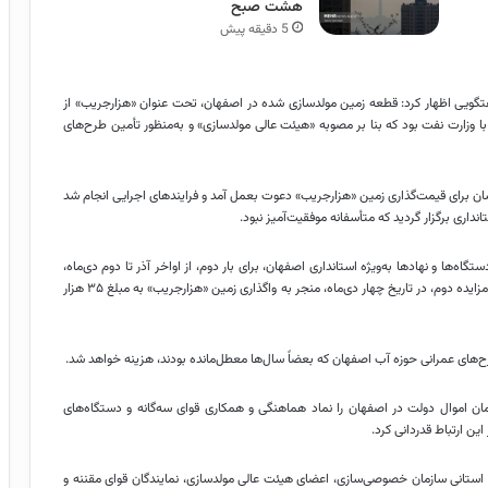
هشت صبح
5 دقیقه پیش
فتگویی اظهار کرد: قطعه زمین مولدسازی شده در اصفهان، تحت عنوان «هزارجریب» از
 وزارت نفت بود که بنا بر مصوبه «هیئت عالی مولدسازی» و به‌منظور تأمین طرح‌های
بعمل
آمد و فرایندهای اجرایی انجام شد
ه‌ها و نهادها به‌ویژه استانداری اصفهان، برای بار دوم، از اواخر آذر تا دوم دی‌ماه،
آگهی مزایده زمین مذکور در سامانه تدارکات الکترونیکی دولت ثبت شد که مزایده دوم، در تاریخ چهار دی‌ماه، منجر به واگذاری زمین «هزارجریب» به مبلغ ۳۵ هزار
ح‌های عمرانی حوزه آب اصفهان که بعضاً سال‌ها معطل‌مانده بودند، هزینه خواهد شد.
 واگذاری موفق بیش از ۳۵ هزار میلیارد تومان اموال دولت در اصفهان را نماد هماهنگی و همکاری قوای سه‌گانه و دستگاه‌های
ین ارتباط قدردانی کرد.
ان استانی سازمان خصوصی‌سازی، اعضای هیئت عالی مولدسازی، نمایندگان قوای مقننه و