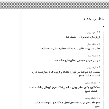
مطالب جدید
25 ثانیه پیش
ارزش بازار «ونوین» ۱۰۰ همت شد
1 دقیقه پیش
هانتر بایدن: سرطان پدرم به استخوان‌هایش سرایت کرده
3 دقیقه پیش
مجتبی جباری سرمربی شناورسازی قشم شد
5 دقیقه پیش
هشدار زرد هواشناسی تهران؛ تندباد و گردوخاک تا چهارشنبه در راه
است – هشت صبح
17 دقیقه پیش
سخنگوی ارتش: نظم ایرانی حاکم بر تنگه هرمز غیرقابل بازگشت است
– هشت صبح
45 دقیقه پیش
پنج ماه تاخیر در پرداخت حق‌العمل جایگاه‌های سوخت – هشت
صبح