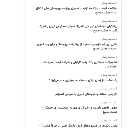
3 ساعت پیش
بازگشت فولاد مبارکه به تولید با تحویل ورق به پروژه‌های ملی انتقال
آب – هشت صبح
3 ساعت پیش
پزشکیان درخشش تیم ملی المپیاد هوش مصنوعی ایران را تبریک
گفت – هشت صبح
3 ساعت پیش
آقایی: رویکرد بازرسی حمایت از پیشرفت پروژه‌ها در چارچوب قانون
است – هشت صبح
3 ساعت پیش
تفاهم‌نامه همکاری بانک رفاه کارگران و شرکت فولاد سفیددشت
امضاء شد
3 ساعت پیش
یک ساعت از زمان ایلان ماسک ۱۰۰ میلیون دلار می‌ارزد؟
3 ساعت پیش
افزایش استاندارد دوره‌های داوری با میزبانی اصفهان
3 ساعت پیش
حضور «احمد نادری» در خبرگزاری مهر به مناسبت روز خبرنگار –
هشت صبح
4 ساعت پیش
نقش بانک‌ها در صندوق‌های ارزی؛ بازیگر اصلی یا صرفاً ضامن؟ –