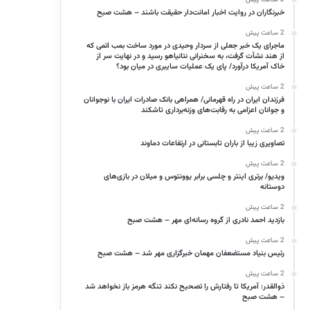
خبرنگاران در روایت اخبار امانت‌دار حقیقت باشند – هشت صبح
2 ساعت پیش
ماجرای یک خبر جعلی از سردار وحیدی در مورد ساخت بمب اتمی که
از هند نشأت گرفت، به سخنرانی نتانیاهو رسید و در نهایت سر از
خاک آمریکا درآورد/ پای یک عملیات سایبری در میان بود؟
2 ساعت پیش
فرزندان ایران در راه قهرمانی/ همراهی بانک صادرات ایران با نوجوانان
و جوانان اعزامی به رقابت‌های وزنه‌برداری تاشکند
2 ساعت پیش
تصاویری زیبا از باران تابستانی در ارتفاعات دماوند
2 ساعت پیش
ویدیو/ برتری اینتر و چلسی برابر یوونتوس و میلان در بازی‌های
دوستانه
2 ساعت پیش
بازدید احمد نادری از گروه رسانه‌ای مهر – هشت صبح
2 ساعت پیش
رئیس بنیاد مستضعفان مهمان خبرگزاری مهر شد – هشت صبح
2 ساعت پیش
ذوالقدر: آمریکا تا رفتارش را تصحیح نکند تنگه هرمز باز نخواهد شد
– هشت صبح