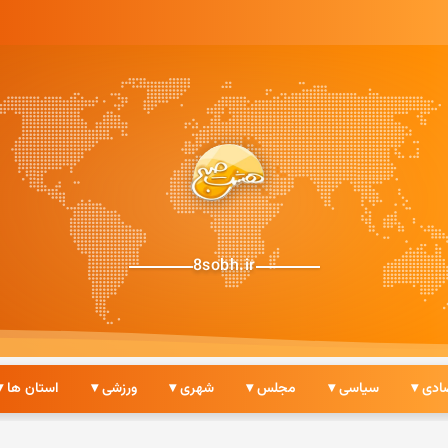
8sobh.ir
ادی ▾
سیاسی ▾
مجلس ▾
شهری ▾
ورزشی ▾
استان ها ▾