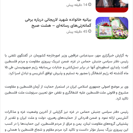
14 دقیقه پیش
بیانیه خانواده شهید لاریجانی درباره برخی
گمانه‌زنی‌های رسانه‌ای – هشت صبح
45 دقیقه پیش
به گزارش خبرگزاری مهر، سیدعباس عراقچی وزیر امورخارجه کشورمان در گفتگوی تلفنی با
رئیس دفتر سیاسی جنبش حماس در غزه، ضمن تبریک پیروزی مقاومت و مردم فلسطین
گفت: پایداری اسطوره‌ای آنها در برابر نسل‌کشی و جنایات بی‌سابقه رژیم صهیونیستی طی ۱۵
ماه گذشته که رژیم اشغالگر را مجبور به تسلیم و پذیرش توافق آتش‌بس و تبادل اسرا کرد.
وی بر موضع اصولی جمهوری اسلامی ایران در
استمرار
حمایت از آرمان فلسطین و مقاومت
مشروع و قانونی
ملت
فلسطین علیه اشغالگری و نقض حق تعیین سرنوشت
ملت
فلسطین
تاکید کرد
.
رئیس دفتر سیاسی جنبش حماس در غزه نیز گزارشی از آخرین وضعیت غزه و مذاکرات
آتش‌بس ارائه نمود و ضمن قدردانی از حمایت‌های رهبری، دولت و
ملت
ایران و تقدیر از
پشتیبانی گروه‌های مقاومت لبنان، یمن و عراق از مردم فلسطین، این حمایت‌ها را در کسب
این پیروزی بزرگ بسیار مؤثر دانست و
تاکید کرد
مردم مقاوم و شجاع فلسطین با همدلی و