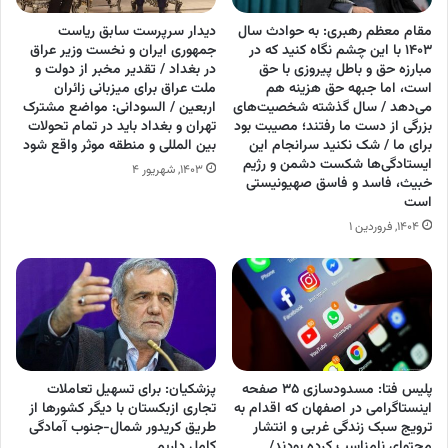
مقام معظم رهبری: به حوادث سال
دیدار سرپرست سابق ریاست
۱۴۰۳ با این چشم نگاه کنید که در
جمهوری ایران و نخست وزیر عراق
مبارزه حق و باطل پیروزی با حق
در بغداد / تقدیر مخبر از دولت و
است، اما جبهه حق هزینه هم
ملت عراق برای میزبانی زائران
می‌دهد / سال گذشته شخصیت‌های
اربعین / السودانی: مواضع مشترک
بزرگی از دست ما رفتند؛ مصیبت بود
تهران و بغداد باید در تمام تحولات
برای ما / شک نکنید سرانجام این
بین المللی و منطقه موثر واقع شود
ایستادگی‌ها شکست دشمن و رژیم
۱۴۰۳, شهریور ۴
خبیث، فاسد و فاسق صهیونیستی
است
۱۴۰۴, فروردین ۱
پلیس فتا: مسدودسازی ۳۵ صفحه
پزشکیان: برای تسهیل تعاملات
اینستاگرامی در اصفهان که اقدام به
تجاری ازبکستان با دیگر کشور‌ها از
ترویج سبک زندگی غربی و انتشار
طریق کریدور شمال-جنوب آمادگی
محتوای نامناسب کرده بودند/
کامل داریم