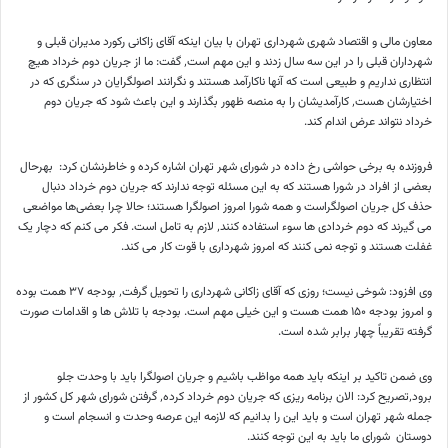
معاون مالی و اقتصاد شهری شهرداری تهران با بیان اینکه آقای زاکانی رکورد مدیران قبلی و
شهرداران قبلی را در این سه سال زدند و این مهم است٬ گفت: ما از جریان دوم خرداد هیچ
انتظاری نداریم و طبیعی است که آنها ناکارآمد هستند و نگرانند اصولگرایان در سنگری که در
اختیارشان هست٬ کارآمدیشان را به منصه ظهور بگذارند و این باعث شود که جریان دوم
خرداد نتواند عرض اندام کند.
فروزنده به برخی حواشی رخ داده در شورای شهر تهران اشاره کرده و خاطرنشان کرد: بهرحال
بعضی از افراد در شورا هستند که به این مسئله توجه ندارند که جریان دوم خرداد دنبال
حذف کل جریان اصولگراست و همه شورا امروز اصولگرا هستند؛ حالا چرا بعضی‌ها مواضعی
می گیرند که دوم خردادی ها سوء استفاده کنند٬ لازم به تامل است. فکر می کنم که دچار یک
غفلت هستند و توجه نمی کنند که امروز شهرداری با قوت کار می کند.
وی افزود: شوخی نیست؛ روزی که آقای زاکانی شهرداری را تحویل گرفت٬ بودجه ۳۷ همت بوده
و امروز بودجه ۱۵۰ همت هست و این خیلی مهم است. بودجه با تلاش ها و اقدامات صورت
گرفته تقریباً چهار برابر شده است.
وی ضمن تاکید بر اینکه باید همه مواظب باشیم و جریان اصولگرا باید با وحدت جلو
برود٬تصریح کرد: الان برنامه ریزی که جریان دوم خرداد کرده٬ گرفتن شورای شهر کل کشور از
جمله شهر تهران است و باید این را بدانیم که لازمه این عرصه وحدت و انسجام است و
دوستان شورای ما باید به این توجه کنند.