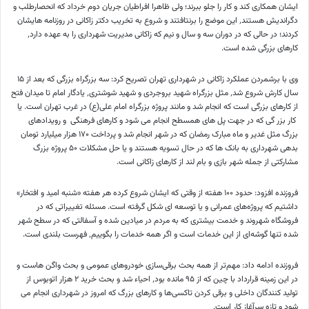
ایشان همکاری کند و کار را جلو ببرند؛ ولی ظاهرا افراطیان جریان دوم خرداد که انحصارطلب و
دگراندیش هستند٬ این موضع را برنتافتند و شروع به تخریب دکتر زاکانی در روزنامه هایشان
کردند؛ در حالی که در دوران سه و سال و نیم که زاکانی مدیریت شهرداری را به عهده دارد٬
کارهای بزرگی شده است.
وی با برشمردن عملکرد زاکانی در شهرداری تهران تصریح کرد: سه بزرگراه بزرگی که بعد از ۱۵
سال کارش شروع شد٬ مثل بزرگراه شهید بروجردی و شهید شوشتری٬ یادگار امام تا میدان فتح
از کارهای بزرگی است که انجام شد و مانند پروژه بزرگراه امام علی(ع) در غرب تهران است. یا
کار بزر گی که در جهت پل های همسطح انجام می شود و کارهای فرهنگی و رویدادهای
بزرگ مثل غدیر و ماه مبارک رمضان که در شهر انجام شد و پرداخت ۱۷۰ هزار میلیارد تومان
بدهی شهرداری به بانک ها که در حال تسویه هستند و یا حل مشکلات ۵۰ پروژه بزرگ
مشارکتی از جمله شهر بازی و بام لند از کارهای زاکانی است.
فروزنده افزود: حدود ۱۰۰ هفته از وقتی که ایشان شروع کرده هر هفته «شنبه امید و افتخار»
داشتیم که پروژه‌های عمرانی و یا توسعه ای شکل گرفته است. مسئله تغییراتی که در
فروشگاه شهروند و خدمت بیشتری که به مردم در میادین شده و آسفالتی که در سطح شهر
شده تنها گوشه‌ای از این خدمات است و اگر همه خدمات را بگوییم٬ فهرست بلندی است.
فروزنده ادامه داد: مهم‌تر از همه بحث برقی‌سازی خودروهای عمومی و بحث واگن هاست و
در این زمینه قرارداد با چین که از ۹۵ مانده بود٬ احیاء شد و بحث خرید ۲ هزار اتوبوس از
تولید کنندگان داخلی و برقی کردن تاکسی‌ها و کارهای بزرگ که امروز در شهرداری انجام می
شود و تازه سرآغاز کار است.