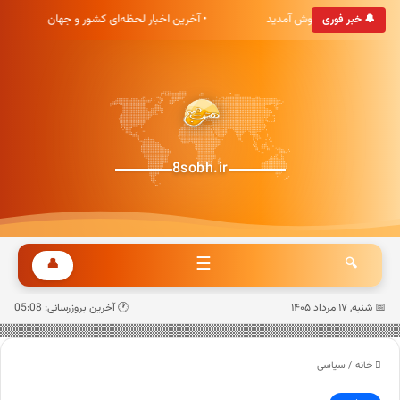
گاه خبری هشت صبح خوش آمدید
• آخرین اخبار لحظه‌ای کشور و جهان
🔔 خبر فوری
8sobh.ir
☰
👤
🔍
📅 شنبه, ۱۷ مرداد ۱۴۰۵
🕐 آخرین بروزرسانی: 05:08
خانه
/
سیاسی