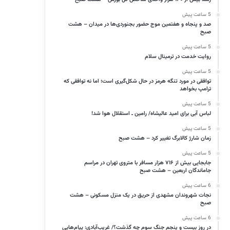
5 ساعت پیش
صد و پنجاه و هفتمین موج حضور بجنوردی‌ها در میدان – هشت
صبح
5 ساعت پیش
روایت خدمت در ترمینال سلام
5 ساعت پیش
توافقی در مورد تنگه هرمز در حال شکل‌گیری است؛ اما نه توافقی که
ترامپ بخواهد
5 ساعت پیش
لباس آبی برای امید عالیشاه/ رامین ـ استقلال هوا شد!
5 ساعت پیش
زمان شارژ کالابرگ تغییر کرد – هشت صبح
5 ساعت پیش
جابجایی بیش از ۷۱۶ هزار مسافر با متروی تهران در مراسم
جاماندگان اربعین – هشت صبح
6 ساعت پیش
نجات شهروندان مشهدی از حریق در یک منزل مسکونی – هشت
صبح
6 ساعت پیش
در روز بیست و پنجم جنگ سوم چه گذشت؟/ غریب‌آبادی: پیام‌هایی