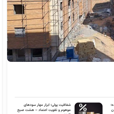
ینده؛
شفافیت پولی؛ ابزار مهار سودهای
ه ۱۱ استان
موهوم و تقویت اعتماد – هشت صبح