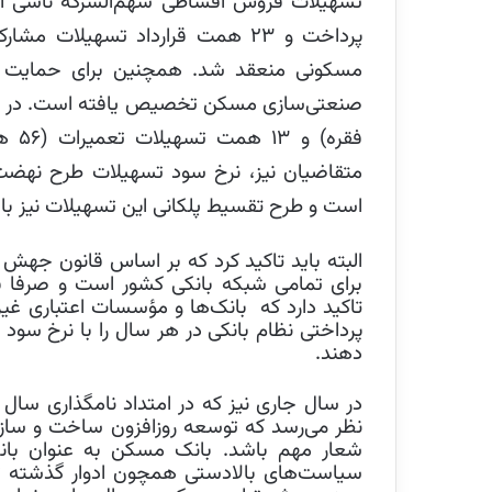
پرداخت و
۲۳
همت قرارداد تسهیلات مشار
مسکونی منعقد شد. همچنین برای حمایت از ف
صنعتی‌سازی مسکن تخصیص یافته است. در
فقره) و
۱۳
همت تسهیلات تعمیرات (
۵۶
هز
متقاضیان نیز، نرخ سود تسهیلات طرح نهض
است و طرح تقسیط پلکانی این تسهیلات نیز با
البته باید تاکید کرد که بر اساس قانون ج
برای تمامی شبکه بانکی کشور است و صرفا ب
پرداختی نظام بانکی در هر سال را با نرخ 
دهند.
در سال جاری نیز که در امتداد نامگذاری سا
نظر می‌رسد که توسعه روزافزون ساخت و ساز 
شعار مهم باشد. بانک مسکن به عنوان با
سیاست‌های بالادستی همچون ادوار گذشته ت