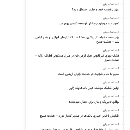
3 ساعت پیش
ریزش قیمت خودرو چقدر احتمال دارد؟
3 ساعت پیش
تجهیزات، مهم‌ترین چالش توسعه تنیس روی میز
3 ساعت پیش
وزیر صمت خواستار پیگیری مشکلات کانتینرهای ایرانی در بندر کراچی
شد – هشت صبح
4 ساعت پیش
کشف دپوی غیرقانونی هزار قرص نان در منزل مسکونی اطراف اراک –
هشت صبح
4 ساعت پیش
سایپا با تمام ظرفیت در خدمت زائران اربعین است
4 ساعت پیش
اولین شلیک موشک کروز تاماهاوک ژاپن
4 ساعت پیش
توافق لایپزیگ و رئال برای انتقال دیومانده
4 ساعت پیش
افزایش ذخایر اجباری بانک‌ها در مسیر کنترل تورم – هشت صبح
4 ساعت پیش
رشد بیش از ۱۳۰ هزار واحدی شاخص کل بورس – هشت صبح