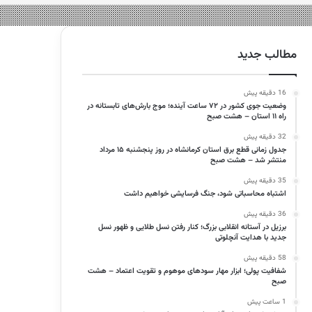
مطالب جدید
16 دقیقه پیش
وضعیت جوی کشور در ۷۲ ساعت آینده؛ موج بارش‌های تابستانه در
راه ۱۱ استان – هشت صبح
32 دقیقه پیش
جدول زمانی قطع برق استان کرمانشاه در روز پنجشنبه ۱۵ مرداد
منتشر شد – هشت صبح
35 دقیقه پیش
اشتباه محاسباتی شود، جنگ فرسایشی خواهیم داشت
36 دقیقه پیش
برزیل در آستانه انقلابی بزرگ؛ کنار رفتن نسل طلایی و ظهور نسل
جدید با هدایت آنچلوتی
58 دقیقه پیش
شفافیت پولی؛ ابزار مهار سودهای موهوم و تقویت اعتماد – هشت
صبح
1 ساعت پیش