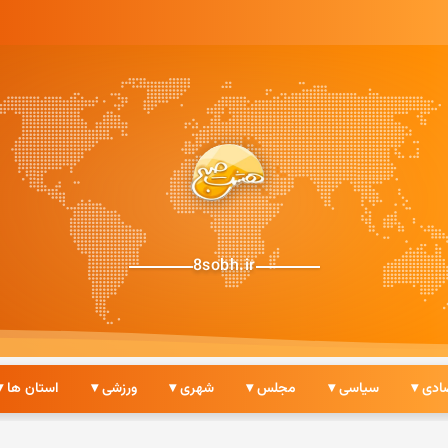
8sobh.ir
ادی ▾
سیاسی ▾
مجلس ▾
شهری ▾
ورزشی ▾
استان ها ▾