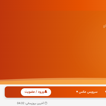
سرویس عکس ▾
👤
ورود / عضویت
🕐 آخرین بروزرسانی: 04:32