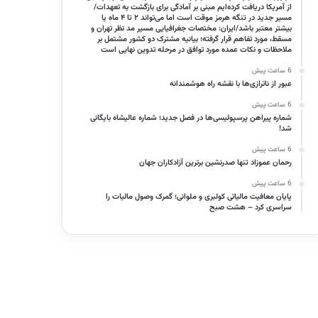
از آمریکا دریافت کرده‌ایم مبنی بر آمادگی برای بازگشت به تعهدات/
مسیر جدید در تنگه هرمز موقت است اما می‌تواند ۲ تا ۴ ماه یا
بیشتر معتبر باشد/ایران: مختصات جغرافیایی مسیر مد نظر تهران و
مسقط، مورد تفاهم قرار گرفته؛ بیانیه مشترک دو کشور مشتمل بر
ملاحظات و نکات عمده مورد توافق در مرحله تدوین نهایی است
6 ساعت پیش
عبور از ناترازی‌ها با نقشه راه هوشمندانه
6 ساعت پیش
شماره پیراهن پرسپولیسی‌ها در فصل جدید؛ شماره عالیشاه بایگانی
شد!
6 ساعت پیش
رحمان عموزاد تنها صدرنشین برترین آزادکاران جهان
6 ساعت پیش
پایان معافیت مالیاتی کولبری و ملوانی؛ گمرک وصول مالیات را
سراسری کرد – هشت صبح