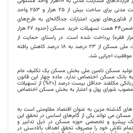
تسهیلات فروش اقساطی سهم‌الشرکه ناشی از قراردادهای مشارکت مدنی به ۱۱۰هزار واحد مسکونی
کت مدنی برای ساخت بیش از
۲۵
هزار و
۲۵۳
واحد
ناوری‌های نوین، اعتبارات جداگانه‌ای به طرح‌های
 ضمن
۴۴
همت تسهیلات خرید مسکن (حدود ۶۷ هزار
ار فقره) پرداخت شده است. در راستای حمایت از
ت ملی مسکن از
۲۳
درصد به
۱۸
درصد کاهش یافته
 موفقیت اجرایی شد.
هش تولید مسکن تامین ملی بخش مسکن یک تکلیف عام
ه بانک مسکن اختصاص ندارد. ماده چهار این قانون
تاکید دارد که بانک‌ها و مؤسسات اعتباری غیربانکی مکلفند حداقل بیست درصد (۲۰%) از تسهیلات
سود مصوب شورای پول و اعتبار به بخش مسکن اختصاص
ل های گذشته مزین به عنوان اقتصاد مقاومتی است به
مسکن می تواند یکی از گام‌های اساسی در تحقق این
نک پیشرو و تخصصی حوزه مسکن در ذیل تدابیر و
مام تلاش خود را مصروف تحقق اهداف بالادستی در