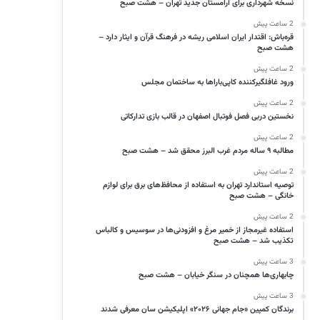
نسخه شهرداری برای آرامستان جدید تهران – هشت صبح
2 ساعت پیش
قره‌باش: اقتدار ایران اسلامی ریشه در فرهنگ قرآن و ایثار دارد –
هشت صبح
2 ساعت پیش
ورود غافلگیرکننده کاپی‌باراها به ساختمان مجلس
2 ساعت پیش
نخستین دربی فصل فوتبال اصفهان در قالب بازی تدارکاتی
2 ساعت پیش
مطالبه ۹ ساله مردم غرب البرز محقق شد – هشت صبح
2 ساعت پیش
توصیه استاندارد تهران به استفاده از محافظ‌های برق برای لوازم
خانگی – هشت صبح
2 ساعت پیش
استفاده غیرمجاز از خمیر مرغ و افزودنی‌ها در سوسیس و کالباس
تکذیب شد – هشت صبح
3 ساعت پیش
چابهاری‌ها همچنان در سنگر خیابان – هشت صبح
3 ساعت پیش
برندگان کمپین «جام جهانی ۲۰۲۶» اپلیکیشن سان معرفی شدند