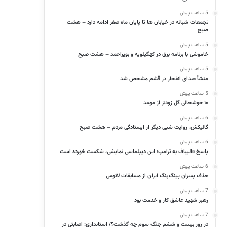
5 ساعت پیش
تجمعات شبانه در خیابان ها تا پایان ماه صفر ادامه دارد – هشت
صبح
5 ساعت پیش
خاموشی با برنامه برق در کهگیلویه و بویراحمد – هشت صبح
5 ساعت پیش
منشأ صدای انفجار در قشم مشخص شد
5 ساعت پیش
۱۰ خوشحالی گل زودتر از موعد
6 ساعت پیش
گالیکش، روایت شبی دیگر از ایستادگی مردم – هشت صبح
6 ساعت پیش
پاسخ قالیباف به ترامپ: این دیپلماسی نمایشی، شکست خورده است
6 ساعت پیش
حذف پسران پینگ‌پنگ ایران از مسابقات لائوس
7 ساعت پیش
رهبر شهید عاشق کار و خدمت بود
7 ساعت پیش
در روز بیست و ششم جنگ سوم چه گذشت؟/ استانداری: اصابتی در