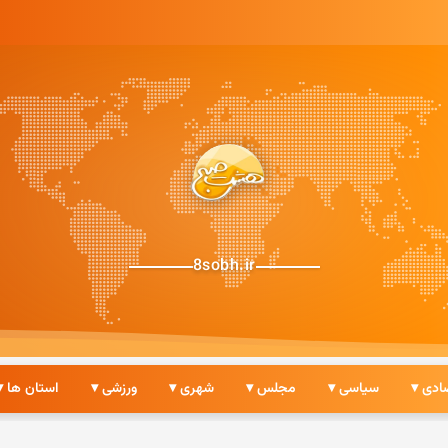
8sobh.ir
ادی ▾
سیاسی ▾
مجلس ▾
شهری ▾
ورزشی ▾
استان ها ▾