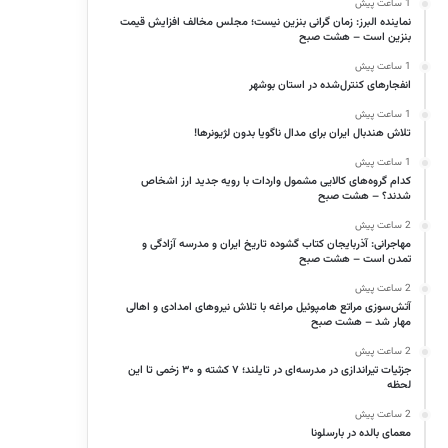
1 ساعت پیش
نماینده البرز: زمان گرانی بنزین نیست؛ مجلس مخالف افزایش قیمت
بنزین است – هشت صبح
1 ساعت پیش
انفجارهای کنترل‌شده در استان بوشهر
1 ساعت پیش
تلاش هندبال ایران برای مدال ناگویا بدون لژیونرها!
1 ساعت پیش
کدام گروه‌های کالایی مشمول واردات با رویه جدید ارز اشخاص
شدند؟ – هشت صبح
2 ساعت پیش
مهاجرانی: آذربایجان کتاب گشوده تاریخ ایران و مدرسه آزادگی و
تمدن است – هشت صبح
2 ساعت پیش
آتش‌سوزی مراتع هامپوئیل مراغه با تلاش نیروهای امدادی و اهالی
مهار شد – هشت صبح
2 ساعت پیش
جزئیات تیراندازی در مدرسه‌ای در تایلند؛ ۷ کشته و ۳۰ زخمی تا این
لحظه
2 ساعت پیش
معمای بالده در بارسلونا