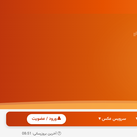
سرویس عکس ▾
👤
ورود / عضویت
🕐 آخرین بروزرسانی: 08:51