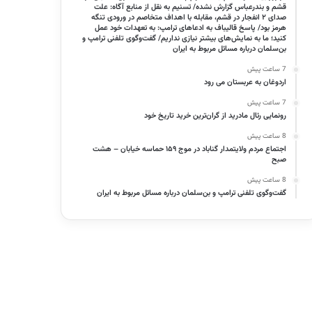
قشم و بندرعباس گزارش نشده/ تسنیم به نقل از منابع آگاه: علت
صدای ۲ انفجار در قشم، مقابله با اهداف متخاصم در ورودی تنگه
هرمز بود/ پاسخ قالیباف به ادعاهای ترامپ: به تعهدات‌ خود عمل
کنید؛ ما به نمایش‌های بیشتر نیازی نداریم/ گفت‌وگوی تلفنی ترامپ و
بن‌سلمان درباره مسائل مربوط به ایران
7 ساعت پیش
اردوغان به عربستان می رود
7 ساعت پیش
رونمایی رئال مادرید از گران‌ترین خرید تاریخ خود
8 ساعت پیش
اجتماع مردم ولایتمدار گناباد در موج ۱۵۹ حماسه خیابان – هشت
صبح
8 ساعت پیش
گفت‌وگوی تلفنی ترامپ و بن‌سلمان درباره مسائل مربوط به ایران