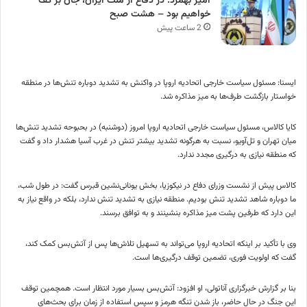
امیر بهمرد: در دفاع از ملت ایران، جان بر کف
خواهیم بود – هشت صبح
2 ساعت پیش
ایسنا: مسئول سیاست خارجی اتحادیه اروپا در واکنش به تشدید دوباره تنش‌ها در منطقه
خواستار بازگشت طرف‌ها به میز مذاکره شد.
کایا کالاس، مسئول سیاست خارجی اتحادیه اروپا امروز (دوشنبه) در بحبوحه تشدید تنش‌ها
میان تهران و تل‌آویو، نسبت به هرگونه تشدید بیشتر تنش در غرب آسیا هشدار داد و گفت
که منطقه نیازی به درگیری مجدد ندارد.
کالاس پیش از نشست وزرای دفاع در نیکوزیا، بخش یونانی‌نشین قبرس گفت: در طول شب،
ما دوباره شاهد تشدید تنش بودیم. منطقه نیازی به تشدید تنش ندارد، بلکه در واقع نیاز به
این دارد که طرفین پشت میز مذاکره بنشینند و به توافق برسند.
وی با تأکید بر اینکه اتحادیه اروپا می‌تواند به تسهیل تلاش‌ها پس از آتش‌بس کمک کند،
گفت که اولویت فوری، تضمین توقف درگیری‌ها است.
بنا بر گزارش خبرگزاری آناتولی، او افزود: آتش‌بس بسیار مورد انتظار است. همچمین توقف
این جنگ در حال حاضر، باز شدن تنگه هرمز و سپس استفاده از زمان برای بحث‌های