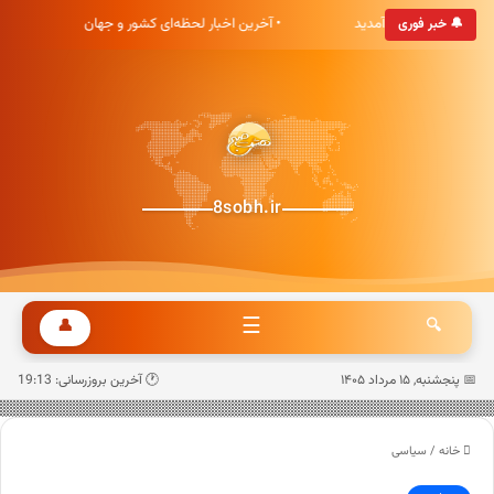
خبری هشت صبح خوش آمدید
• آخرین اخبار لحظه‌ای کشور و جهان
•
🔔 خبر فوری
8sobh.ir
☰
👤
🔍
📅 پنجشنبه, ۱۵ مرداد ۱۴۰۵
🕐 آخرین بروزرسانی: 19:13
خانه
/
سیاسی