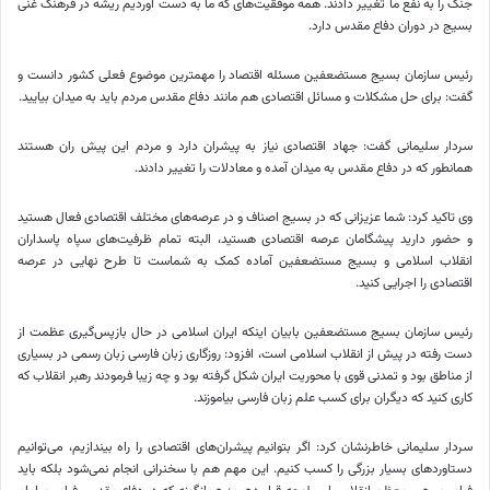
جنگ را به نفع ما تغییر دادند. همه موفقیت‌های که ما به دست آوردیم ریشه در فرهنگ غنی
بسیج در دوران دفاع مقدس دارد.
رئیس سازمان بسیج مستضعفین مسئله اقتصاد را مهمترین موضوع فعلی کشور دانست و
گفت: برای حل مشکلات و مسائل اقتصادی هم مانند دفاع مقدس مردم باید به میدان بیایید.
سردار سلیمانی گفت: جهاد اقتصادی نیاز به پیشران دارد و مردم این پیش ران هستند
همانطور که در دفاع مقدس به میدان آمده و معادلات را تغییر دادند.
وی تاکید کرد: شما عزیزانی که در بسیج اصناف و در عرصه‌های مختلف اقتصادی فعال هستید
و حضور دارید پیشگامان عرصه اقتصادی هستید، البته تمام ظرفیت‌های سپاه پاسداران
انقلاب اسلامی و بسیج مستضعفین آماده کمک به شماست تا طرح نهایی در عرصه
اقتصادی را اجرایی کنید.
رئیس سازمان بسیج مستضعفین بابیان اینکه ایران اسلامی در حال بازپس‌گیری عظمت از
دست رفته در پیش از انقلاب اسلامی است، افزود: روزگاری زبان فارسی زبان رسمی در بسیاری
از مناطق بود و تمدنی قوی با محوریت ایران شکل گرفته بود و چه زیبا فرمودند رهبر انقلاب که
کاری کنید که دیگران برای کسب علم زبان فارسی بیاموزند.
سردار سلیمانی خاطرنشان کرد: اگر بتوانیم پیشران‌های اقتصادی را راه بیندازیم، می‌توانیم
دستاوردهای بسیار بزرگی را کسب کنیم. این مهم هم با سخنرانی انجام نمی‌شود بلکه باید