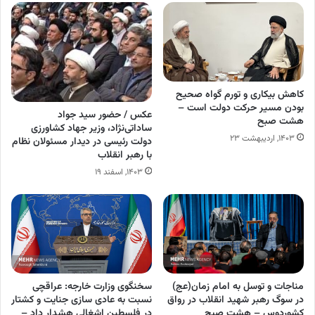
کاهش بیکاری و تورم گواه صحیح
بودن مسیر حرکت دولت است –
عکس / حضور سید جواد
هشت صبح
ساداتی‌نژاد، وزیر جهاد کشاورزی
۱۴۰۳, اردیبهشت ۲۳
دولت رئیسی در دیدار مسئولان نظام
با رهبر انقلاب
۱۴۰۳, اسفند ۱۹
مناجات و توسل به امام زمان(عج)
سخنگوی وزارت خارجه: عراقچی
در سوگ رهبر شهید انقلاب در رواق
نسبت به عادی سازی جنایت و کشتار
کشوردوس – هشت صبح
در فلسطین اشغالی هشدار داد –