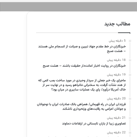
مطالب جدید
5 دقیقه پیش
خبرنگاران در خط مقدم جهاد تبیین و صیانت از انسجام ملی هستند
– هشت صبح
18 دقیقه پیش
خبرنگاران در روایت اخبار امانت‌دار حقیقت باشند – هشت صبح
19 دقیقه پیش
ماجرای یک خبر جعلی از سردار وحیدی در مورد ساخت بمب اتمی که
از هند نشأت گرفت، به سخنرانی نتانیاهو رسید و در نهایت سر از
خاک آمریکا درآورد/ پای یک عملیات سایبری در میان بود؟
20 دقیقه پیش
فرزندان ایران در راه قهرمانی/ همراهی بانک صادرات ایران با نوجوانان
و جوانان اعزامی به رقابت‌های وزنه‌برداری تاشکند
21 دقیقه پیش
تصاویری زیبا از باران تابستانی در ارتفاعات دماوند
22 دقیقه پیش