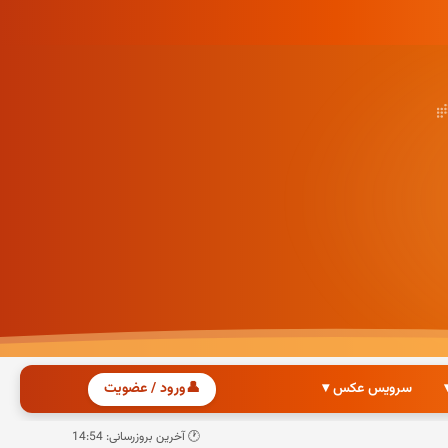
سرویس عکس ▾
👤
ورود / عضویت
🕐 آخرین بروزرسانی: 14:54