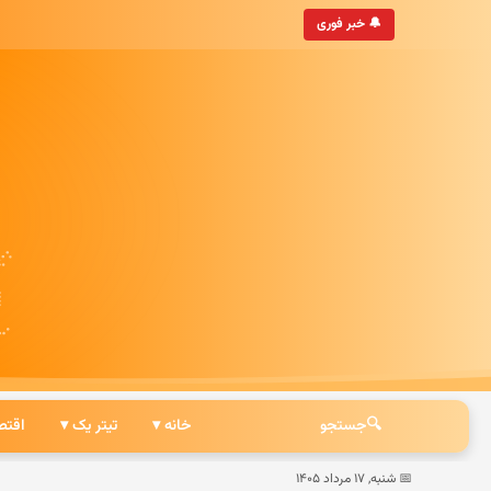
• به‌روزترین خبرگزاری ایرانی
🔔 خبر فوری
🔍
جستجو
خانه ▾
تیتر یک ▾
اقتص
📅 شنبه, ۱۷ مرداد ۱۴۰۵