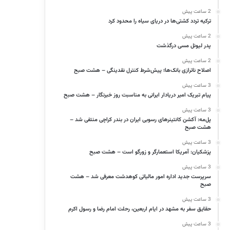
2 ساعت پیش
ترکیه تردد کشتی‌ها در دریای سیاه را محدود کرد
2 ساعت پیش
پدر لیونل مسی درگذشت
2 ساعت پیش
اصلاح ناترازی بانک‌ها؛ پیش‌شرط کنترل نقدینگی – هشت صبح
3 ساعت پیش
پیام تبریک امیر دریادار ایرانی به مناسبت روز خبرنگار – هشت صبح
3 ساعت پیش
پل‌مه: آکشن کانتینرهای رسوبی ایران در بندر کراچی منتفی شد –
هشت صبح
3 ساعت پیش
پزشکیان: آمریکا استعمارگر و زورگو است – هشت صبح
3 ساعت پیش
سرپرست جدید اداره امور مالیاتی کوهدشت معرفی شد – هشت
صبح
3 ساعت پیش
حقایق سفر به مشهد در ایام اربعین، رحلت امام رضا و رسول اکرم
3 ساعت پیش