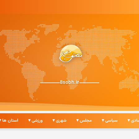
8sobh.ir
ادی ▾
سیاسی ▾
مجلس ▾
شهری ▾
ورزشی ▾
استان ها ▾