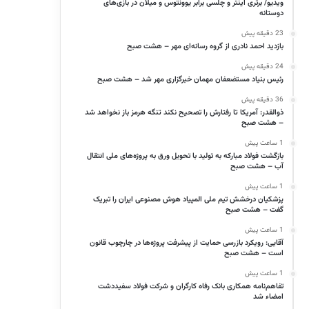
ویدیو/ برتری اینتر و چلسی برابر یوونتوس و میلان در بازی‌های
دوستانه
23 دقیقه پیش
بازدید احمد نادری از گروه رسانه‌ای مهر – هشت صبح
24 دقیقه پیش
رئیس بنیاد مستضعفان مهمان خبرگزاری مهر شد – هشت صبح
36 دقیقه پیش
ذوالقدر: آمریکا تا رفتارش را تصحیح نکند تنگه هرمز باز نخواهد شد
– هشت صبح
1 ساعت پیش
بازگشت فولاد مبارکه به تولید با تحویل ورق به پروژه‌های ملی انتقال
آب – هشت صبح
1 ساعت پیش
پزشکیان درخشش تیم ملی المپیاد هوش مصنوعی ایران را تبریک
گفت – هشت صبح
1 ساعت پیش
آقایی: رویکرد بازرسی حمایت از پیشرفت پروژه‌ها در چارچوب قانون
است – هشت صبح
1 ساعت پیش
تفاهم‌نامه همکاری بانک رفاه کارگران و شرکت فولاد سفیددشت
امضاء شد