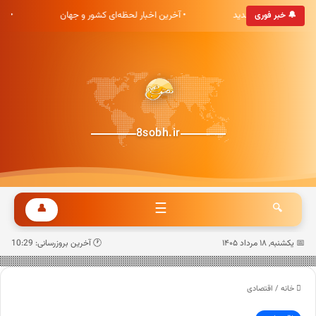
ری هشت صبح خوش آمدید
• آخرین اخبار لحظه‌ای کشور و جهان
• ب
🔔 خبر فوری
8sobh.ir
☰
👤
🔍
📅 یکشنبه, ۱۸ مرداد ۱۴۰۵
🕐 آخرین بروزرسانی: 10:29
خانه
/
اقتصادی