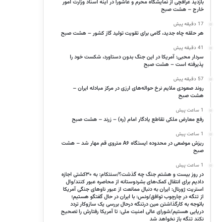
بازدید عراقچی از نمایشگاه محرم و عاشورا در آینه اسناد وزارت امور
خارج – هشت صبح
17 دقیقه پیش
هر حلقه چاه جدید، گامی برای تقویت تولید گاز کشور – هشت صبح
41 دقیقه پیش
سردار محبی: آمریکا در این جنگ بدون دستاورد، شکست خود را
پذیرفته است – هشت صبح
57 دقیقه پیش
روند صعودی ملایم نرخ حواله‌های ارزی در مرکز مبادله ایران –
هشت صبح
1 ساعت پیش
رفع معارض ملکی تقاطع یادگار امام (ره) – زرند – هشت صبح
1 ساعت پیش
ریزش موضعی در محدوده ایستگاه A۶ متروی قم مهار شد – هشت
صبح
1 ساعت پیش
در روز بیست و هشتم جنگ چه گذشت؟/سنتکام: به ۳۰کشتی اجازه
دادیم برای انتقال کمک‌های بشردوستانه از محاصره عبور کنند/وال
استریت ژورنال: ایران به دنبال ممانعت از عبور ناوهای جنگی آمریکا
از تنگه در چارچوب توافق/ونس: با ایران در حال گفتگو هستیم؛
باتوجه به کارگذاشتن مین درتنگه درحال بررسی یک سازوکار تردد
دریایی هستیم/شورای عالی امنیت ملی: تا آمریکا رفتارش را تصحیح
نکند تنگه باز نخواهد شد