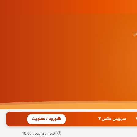
سرویس عکس ▾
👤
ورود / عضویت
🕐 آخرین بروزرسانی: 10:06