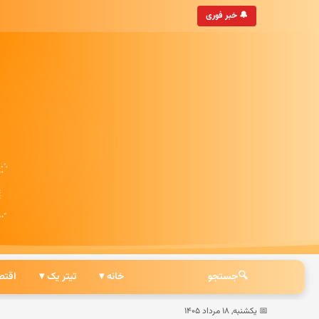
هان
• به‌روزترین خبرگزاری ایرانی
🔔 خبر فوری
🔍
جستجو
خانه ▾
تیتر یک ▾
اقتص
📅 یکشنبه, ۱۸ مرداد ۱۴۰۵