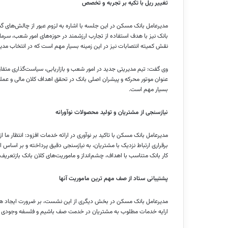
تغییر ریل با تکیه بر تجربه و تخصص
مدیرعامل بانک مسکن در این جلسه با اشاره به لزوم عبور از چالش‌های گذش
بانک نیز با هدف استفاده از تجارب ارزشمند در حوزه‌های امور شعب، سرما
نقش کمیته انتصابات نیز در این زمینه بسیار مهم است که در انتخاب مدیرا
وی گفت: تیم مدیریتی جدید در امور شعب و بازاریابی، سیاست‌گذاری متفاوت
عنوان موتور محرکه و پیشران اصلی بانک در تحقق اهداف کلان مالی و عملیات
بسیار مهم است.
نیازسنجی از مشتریان و تولید محصولات نوآورانه
مدیرعامل بانک مسکن با تاکید بر نوآوری در ارائه خدمات افزود: انتظار ما 
برقراری ارتباط نزدیک با مشتریان، به نیازسنجی دقیق پرداخته و بر اساس 
کار بانک متناسب با اهداف، چشم‌انداز و ماموریت‌های کلان بانک بازتعریف
پشتیبانی ستاد از صف مهم ترین ماموریت آنها
مدیرعامل بانک مسکن در بخش دیگری از این نشست، بر ضرورت ایجاد هم‌ا
ارایه خدمات مطلوب به مشتریان در خدمت صف باشیم و فلسفه وجودی س