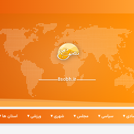
8sobh.ir
ادی ▾
سیاسی ▾
مجلس ▾
شهری ▾
ورزشی ▾
استان ها ▾