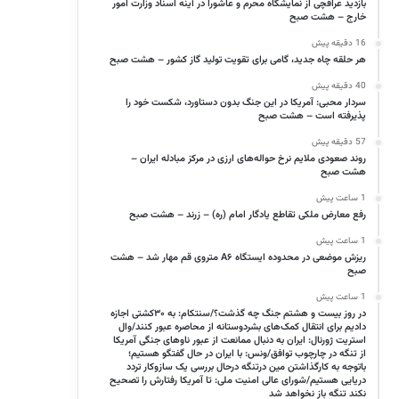
بازدید عراقچی از نمایشگاه محرم و عاشورا در آینه اسناد وزارت امور
خارج – هشت صبح
16 دقیقه پیش
هر حلقه چاه جدید، گامی برای تقویت تولید گاز کشور – هشت صبح
40 دقیقه پیش
سردار محبی: آمریکا در این جنگ بدون دستاورد، شکست خود را
پذیرفته است – هشت صبح
57 دقیقه پیش
روند صعودی ملایم نرخ حواله‌های ارزی در مرکز مبادله ایران –
هشت صبح
1 ساعت پیش
رفع معارض ملکی تقاطع یادگار امام (ره) – زرند – هشت صبح
1 ساعت پیش
ریزش موضعی در محدوده ایستگاه A۶ متروی قم مهار شد – هشت
صبح
1 ساعت پیش
در روز بیست و هشتم جنگ چه گذشت؟/سنتکام: به ۳۰کشتی اجازه
دادیم برای انتقال کمک‌های بشردوستانه از محاصره عبور کنند/وال
استریت ژورنال: ایران به دنبال ممانعت از عبور ناوهای جنگی آمریکا
از تنگه در چارچوب توافق/ونس: با ایران در حال گفتگو هستیم؛
باتوجه به کارگذاشتن مین درتنگه درحال بررسی یک سازوکار تردد
دریایی هستیم/شورای عالی امنیت ملی: تا آمریکا رفتارش را تصحیح
نکند تنگه باز نخواهد شد