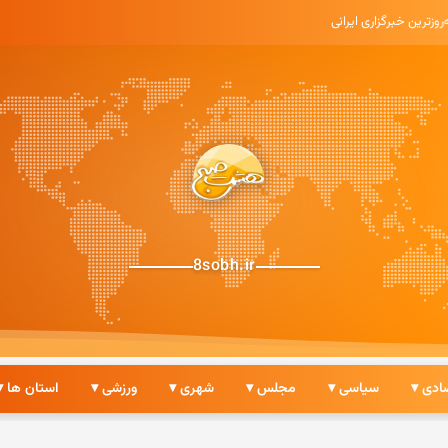
• به‌روزترین خبرگزاری ایرانی
8sobh.ir
ادی ▾
سیاسی ▾
مجلس ▾
شهری ▾
ورزشی ▾
استان ها ▾