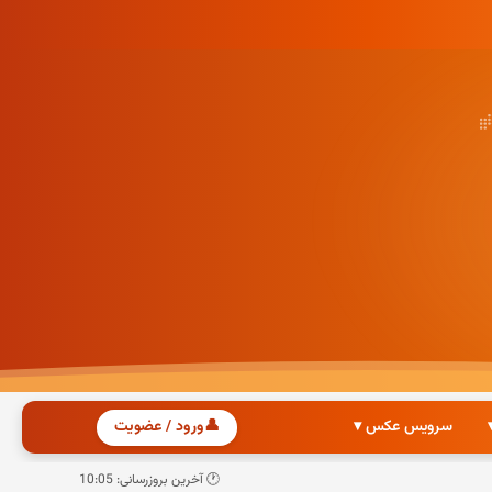
سرویس عکس ▾
👤
ورود / عضویت
🕐 آخرین بروزرسانی: 10:05