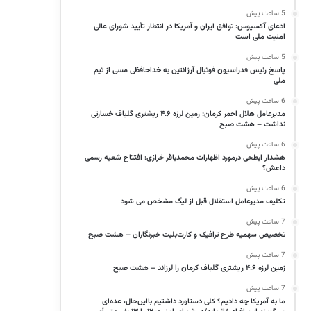
5 ساعت پیش
ادعای آکسیوس: توافق ایران و آمریکا در انتظار تأیید شورای عالی
امنیت ملی است
5 ساعت پیش
پاسخ رئیس فدراسیون فوتبال آرژانتین به خداحافظی مسی از تیم
ملی
6 ساعت پیش
مدیرعامل هلال احمر کرمان: زمین لرزه ۴.۶ ریشتری گلباف خسارتی
نداشت – هشت صبح
6 ساعت پیش
هشدار ابطحی درمورد اظهارات محمدباقر خرازی: افتتاح شعبه رسمی
داعش؟
6 ساعت پیش
تکلیف مدیرعامل استقلال قبل از لیگ مشخص می شود
7 ساعت پیش
تخصیص سهمیه طرح ترافیک و کارت‌بلیت خبرنگاران – هشت صبح
7 ساعت پیش
زمین لرزه ۴.۶ ریشتری گلباف کرمان را لرزاند – هشت صبح
7 ساعت پیش
ما به آمریکا چه دادیم؟ کلی دستاورد داشتیم بااین‌حال، عده‌ای