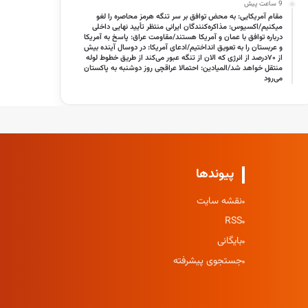
9 ساعت پیش
مقام آمریکایی: به محض توافق بر سر تنگه هرمز محاصره را لغو
میکنیم/اکسیوس: مذاکره‌کنندگان ایرانی منتظر تأیید نهایی داخلی
درباره توافق با عمان و آمریکا هستند/مقاومت عراق: پاسخ به آمریکا
و عربستان را به تعویق انداختیم/ادعای آمریکا: در دوسال آینده بیش
از ۷۰درصد از انرژی که الان از تنگه عبور می‌کند از طریق خطوط لوله
منتقل خواهد شد/المیادین: احتمالا عراقچی روز دوشنبه به پاکستان
می‌رود
پیوندها
نقشه سایت
RSS
بایگانی
جستجوی پیشرفته