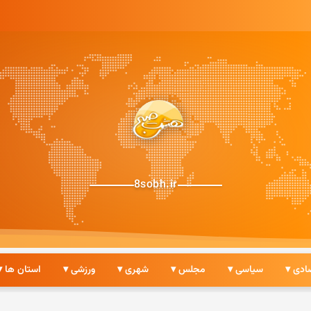
8sobh.ir
ادی ▾
سیاسی ▾
مجلس ▾
شهری ▾
ورزشی ▾
استان ها ▾