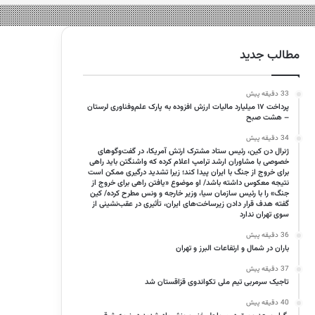
مطالب جدید
33 دقیقه پیش
پرداخت ۱۷ میلیارد مالیات ارزش افزوده به پارک علم‌وفناوری لرستان
– هشت صبح
34 دقیقه پیش
ژنرال دن کین، رئیس ستاد مشترک ارتش آمریکا، در گفت‌وگوهای
خصوصی با مشاوران ارشد ترامپ اعلام کرده که واشنگتن باید راهی
برای خروج از جنگ با ایران پیدا کند؛ زیرا تشدید درگیری ممکن است
نتیجه معکوس داشته باشد/ او موضوع «یافتن راهی برای خروج از
جنگ» را با رئیس سازمان سیا، وزیر خارجه و ونس مطرح کرده/ کین
گفته هدف قرار دادن زیرساخت‌های ایران، تأثیری در عقب‌نشینی از
سوی تهران ندارد
36 دقیقه پیش
باران در شمال و ارتفاعات البرز و تهران
37 دقیقه پیش
تاجیک سرمربی تیم ملی تکواندوی قزاقستان شد
40 دقیقه پیش