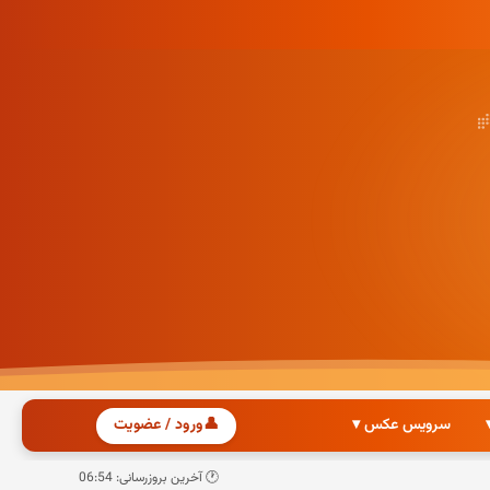
سرویس عکس ▾
👤
ورود / عضویت
🕐 آخرین بروزرسانی: 06:54