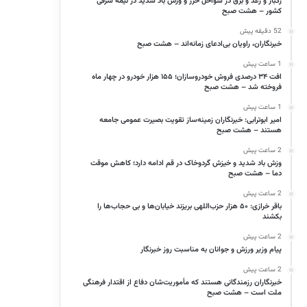
رگبار و رعد و برق در سواحل خزر و وزش باد شدید در نیمه شرقی
کشور – هشت صبح
52 دقیقه پیش
خبرنگاران، راویان بی‌ادعای زمانه‌اند – هشت صبح
1 ساعت پیش
افت ۳۴ درصدی فروش خودروسازان؛ ۱۵۵ هزار خودرو در چهار ماه
فروخته شد – هشت صبح
1 ساعت پیش
امیر ابوترابی: خبرنگاران زمینه‌ساز تقویت بصیرت عمومی جامعه
هستند – هشت صبح
2 ساعت پیش
وزش باد شدید و خیزش گردوخاک در قم ادامه دارد؛ کاهش موقت
دما – هشت صبح
2 ساعت پیش
باقر خرازی: ۵۰ هزار حزب‌اللهی بریزند خیابان‌ها و بی حجاب‌ها را
بکشند
2 ساعت پیش
پیام وزیر ورزش و جوانان به مناسبت روز خبرنگار
2 ساعت پیش
خبرنگاران رزمندگانی هستند که مأموریت‌شان دفاع از اقتدار فرهنگی
ملت است – هشت صبح