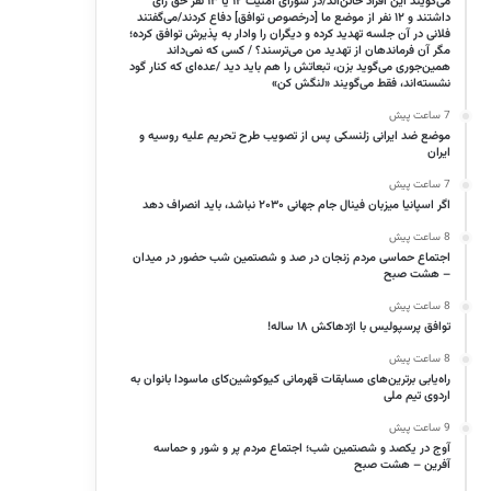
می‌گویند این افراد خائن‌اند/در شورای امنیت ۱۲ یا ۱۳ نفر حق رأی
داشتند و ۱۲ نفر از موضع ما [درخصوص توافق] دفاع کردند/می‌گفتند
فلانی در آن جلسه تهدید کرده و دیگران را وادار به پذیرش توافق کرده؛
مگر آن فرماندهان از تهدید من می‌ترسند؟ / کسی که نمی‌داند
همین‌جوری می‌گوید بزن، تبعاتش را هم باید دید /عده‌ای که کنار گود
نشسته‌اند، فقط می‌گویند «لنگش کن»
7 ساعت پیش
موضع ضد ایرانی زلنسکی پس از تصویب طرح تحریم علیه روسیه و
ایران
7 ساعت پیش
اگر اسپانیا میزبان فینال جام جهانی ۲۰۳۰ نباشد، باید انصراف دهد
8 ساعت پیش
اجتماع حماسی مردم زنجان در صد و شصتمین شب حضور در میدان
– هشت صبح
8 ساعت پیش
توافق پرسپولیس با اژدهاکش ۱۸ ساله!
8 ساعت پیش
راه‌یابی برترین‌های مسابقات قهرمانی کیوکوشین‌کای ماسودا بانوان به
اردوی تیم ملی
9 ساعت پیش
آوج در یکصد و شصتمین شب؛ اجتماع مردم پر و شور و حماسه
آفرین – هشت صبح