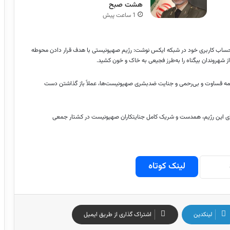
هشت صبح
1 ساعت پیش
 حساب کاربری خود در شبکه ایکس نوشت: رژیم صهیونیستی با هدف قرار دادن محوطه
ز شهروندان بیگناه را به‌طرز فجیعی به خاک و خون کشید.
 همه قساوت و بی‌رحمی و جنایت ضدبشری صهیونیست‌ها، عملاً باز گذاشتن دست
برای این رژیم، همدست و شریک کامل جنایتکاران صهیونیست در کشتار جمعی
لینک کوتاه
لینکدین
اشتراک گذاری از طریق ایمیل