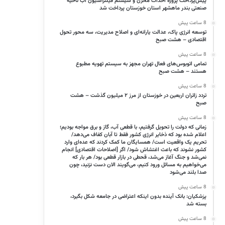
پیش‌پرداخت پروژه احداث مخزن و سیستم فیلتراسیون آب ناحیه
صنعتی بندر ماهشهر استان خوزستان پرداخت شد
8 ساعت پیش
توسعه انرژی پاک، عدالت یارانه‌ای و اصلاح مدیریت، سه محور تحول
اقتصادی – هشت صبح
8 ساعت پیش
تمامی اتوبوس‌های فعال تهران مجهز به سیستم تهویه مطبوع
هستند – هشت صبح
8 ساعت پیش
تردد زائران اربعین در خوزستان از مرز ۲ میلیون گذشت – هشت
صبح
8 ساعت پیش
زمانی که دولت را تحویل گرفتیم، با قطعی آب، گاز و برق مواجه بودیم؛
اعلام شده بود که ذخایر انرژی کشور فقط تا آبان کفاف می‌دهد/
تحریم یک واقعیت است/ همسایگان ما کمک کردند که عده‌ای وارد
کشور نشوند که باعث اغتشاش شود/ اگر [اصلاحات اقتصادی] انجام
نمی‌شد و جنگ آغاز می‌شد، قحطی در بازار قطعی بود/ هر بار که
می‌خواهیم به مسائل ورود کنیم، می‌گویند الان دست نزنید، چون
صدا بلند می‌شود
8 ساعت پیش
پزشکیان: بانک آینده بدون اینکه اعتراضی در جامعه شکل بگیرد،
بسته شد
8 ساعت پیش