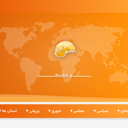
8sobh.ir
ادی ▾
سیاسی ▾
مجلس ▾
شهری ▾
ورزشی ▾
استان ها ▾