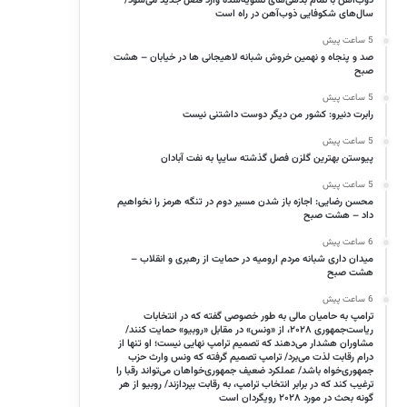
ذوب‌آهن با تمام بدهی‌های تسویه‌شده وارد فصل جدید می‌شود/
سال‌های شکوفایی ذوب‌آهن در راه است
5 ساعت پیش
صد و پنجاه و نهمین خروش شبانه لاهیجانی ها در خیابان – هشت
صبح
5 ساعت پیش
رابرت دنیرو: کشور من دیگر دوست داشتنی نیست
5 ساعت پیش
پیوستن بهترین گلزن فصل گذشته سایپا به نفت آبادان
5 ساعت پیش
محسن رضایی: اجازه باز شدن مسیر دوم در تنگه هرمز را نخواهیم
داد – هشت صبح
6 ساعت پیش
میدان داری شبانه مردم ارومیه در حمایت از رهبری و انقلاب –
هشت صبح
6 ساعت پیش
ترامپ به حامیان مالی به طور خصوصی گفته که در انتخابات
ریاست‌جمهوری ۲۰۲۸، از «ونس» در مقابل «روبیو» حمایت کنند/
مشاوران هشدار می‌دهند که تصمیم ترامپ نهایی نیست؛ او تنها از
درام رقابت لذت می‌برد/ ترامپ تصمیم گرفته که ونس وارث حزب
جمهوری‌خواه باشد/ عملکرد ضعیف جمهوری‌خواهان می‌تواند رقبا را
ترغیب کند که در برابر انتخاب ترامپ، به رقابت بپردازند/ روبیو از هر
گونه بحث در مورد ۲۰۲۸ رویگردان است