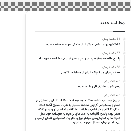
مطالب جدید
54 دقیقه پیش
گالیکش، روایت شبی دیگر از ایستادگی مردم – هشت صبح
57 دقیقه پیش
پاسخ قالیباف به ترامپ: این دیپلماسی نمایشی، شکست خورده است
58 دقیقه پیش
حذف پسران پینگ‌پنگ ایران از مسابقات لائوس
2 ساعت پیش
رهبر شهید عاشق کار و خدمت بود
2 ساعت پیش
در روز بیست و ششم جنگ سوم چه گذشت؟/ استانداری: اصابتی در
قشم و بندرعباس گزارش نشده/ تسنیم به نقل از منابع آگاه: علت
صدای ۲ انفجار در قشم، مقابله با اهداف متخاصم در ورودی تنگه
هرمز بود/ پاسخ قالیباف به ادعاهای ترامپ: به تعهدات‌ خود عمل
کنید؛ ما به نمایش‌های بیشتر نیازی نداریم/ گفت‌وگوی تلفنی ترامپ و
بن‌سلمان درباره مسائل مربوط به ایران