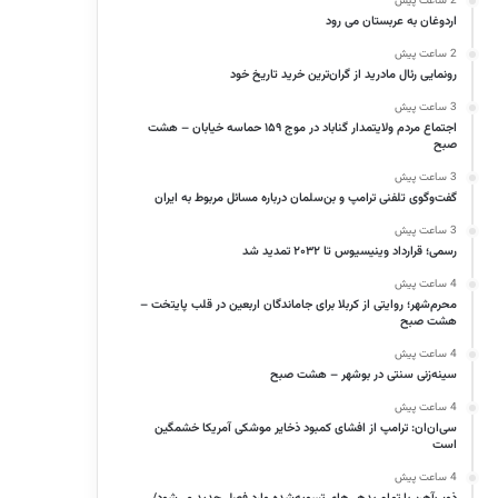
2 ساعت پیش
اردوغان به عربستان می رود
2 ساعت پیش
رونمایی رئال مادرید از گران‌ترین خرید تاریخ خود
3 ساعت پیش
اجتماع مردم ولایتمدار گناباد در موج ۱۵۹ حماسه خیابان – هشت
صبح
3 ساعت پیش
گفت‌وگوی تلفنی ترامپ و بن‌سلمان درباره مسائل مربوط به ایران
3 ساعت پیش
رسمی؛ قرارداد وینیسیوس تا ۲۰۳۲ تمدید شد
4 ساعت پیش
محرم‌شهر؛ روایتی از کربلا برای جاماندگان اربعین در قلب پایتخت –
هشت صبح
4 ساعت پیش
سینه‌زنی سنتی در بوشهر – هشت صبح
4 ساعت پیش
سی‌ان‌ان: ترامپ از افشای کمبود ذخایر موشکی آمریکا خشمگین
است
4 ساعت پیش