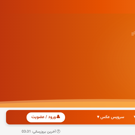
سرویس عکس ▾
👤
ورود / عضویت
🕐 آخرین بروزرسانی: 03:31