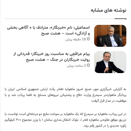
نوشته های مشابه
اسماعیلی: نامِ «خبرنگار»، مترادف با « آگاهی بخشی
و آزادگی» است – هشت صبح
28 دقیقه پیش
پیام عراقچی به مناسبت روز خبرنگار؛ قدردانی از
روایت خبرنگاران در جنگ – هشت صبح
2 ساعت پیش
به گزارش خبرگزاری مهر، صبح امروز ماهواره «فخر یک» ارتش جمهوری اسلامی ایران با
پرتابگر ماهواره‌بر سیمرغ وزارت دفاع و پشتیبانی نیروهای مسلح به فضا پرتاب شد و با
موفقیت در مدار قرار گرفت.
در این پرتاب، ماهواره بر سیمرغ که یک ماهواره بر سوخت مایع دو مرحله‌ای است توانست با
تزریق موفق علاوه‌بر ماهواره فخر ۱، بلوک انتقال مداری سامان ۱ با وزن مجموع ۳۰۰ کیلوگرم
رکورد جدیدی را در کشور رقم بزند.