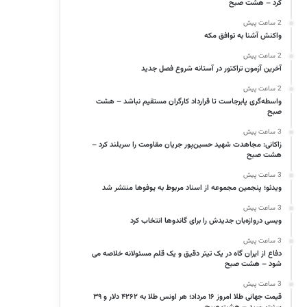
کرد – هشت صبح
2 ساعت پیش
واکنش آشنا به توافق مکه
2 ساعت پیش
آخرین آزمون تراکتور در آستانه شروع فصل جدید
2 ساعت پیش
واسطه‌گری پابرجاست تا قرارداد کارگران مستقیم نباشد – هشت
صبح
3 ساعت پیش
زاکانی: مجاهدت شهید حسین‌پور جریان مقاومت را سربلند کرد –
هشت صبح
3 ساعت پیش
ویدئو؛ پنجمین مجموعه از اسناد مربوط به یوفوها منتشر شد
3 ساعت پیش
ویسی دروازه‌بان جدیدش را برای گاندوها انتخاب کرد
3 ساعت پیش
دفاع از ایران گاه در یک تیتر دقیق و یک قلم مسئولانه خلاصه می
شود – هشت صبح
3 ساعت پیش
قیمت جهانی طلا امروز ۱۶ مرداد؛ هر اونس طلا به ۴۲۶۲ دلار و ۳۹