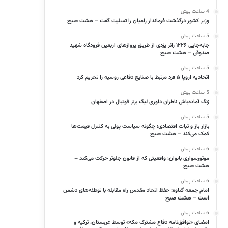
4 ساعت پیش
وزیر کشور درگذشت فرماندار رامیان را تسلیت گفت – هشت صبح
5 ساعت پیش
جابه‌جایی ۱۲۲۶ زائر یزدی از طریق پروازهای اربعین فرودگاه شهید
صدوقی – هشت صبح
5 ساعت پیش
اتحادیه اروپا ۵ فرد مرتبط با صنایع دفاعی روسیه را تحریم کرد
5 ساعت پیش
زنگ آماده‌باش ناظران داوری لیگ برتر فوتبال در اصفهان
5 ساعت پیش
بازار باز و ثبات اقتصادی؛ چگونه سیاست پولی به کنترل قیمت‌ها
کمک می‌کند – هشت صبح
6 ساعت پیش
موتورسواری بانوان؛ واقعیتی که از قانون جلوتر حرکت می‌کند –
هشت صبح
6 ساعت پیش
امام جمعه گناوه: حفظ اتحاد مقدس راه مقابله با توطئه‌های دشمن
است – هشت صبح
6 ساعت پیش
امضای «توافق‌نامه دفاع مشترک مکه» توسط عربستان، ترکیه و