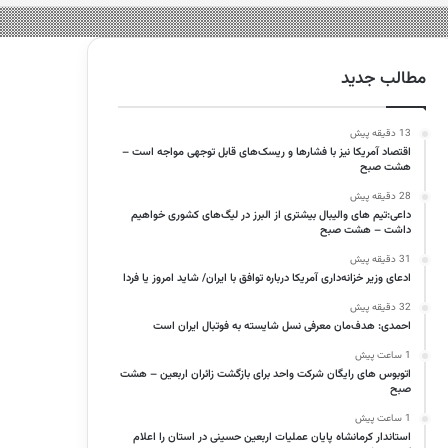
مطالب جدید
13 دقیقه پیش
اقتصاد آمریکا نیز با فشارها و ریسک‌های قابل توجهی مواجه است –
هشت صبح
28 دقیقه پیش
داعی:تیم های والیبال بیشتری از البرز در لیگ‌های کشوری خواهیم
داشت – هشت صبح
31 دقیقه پیش
ادعای وزیر خزانه‌داری آمریکا درباره توافق با ایران/ شاید امروز یا فردا
32 دقیقه پیش
احمدی: هدف‌مان معرفی نسل شایسته به فوتبال ایران است
1 ساعت پیش
اتوبوس های رایگان شرکت واحد برای بازگشت زائران اربعین – هشت
صبح
1 ساعت پیش
استاندار کرمانشاه پایان عملیات اربعین حسینی در استان را اعلام