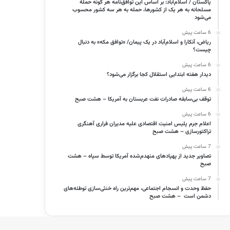
پاکستان / اسلام‌آباد: بر اساس این توافق‌نامه هر گونه حملهٔ
مسلحانه به هر یک از کشورها، حمله به هر سه کشور محسوب
می‌شود
6 ساعت پیش
ریاض، آنکارا و اسلام‌آباد در یک پیمان/ «توافق مکه» به دنبال
چیست؟
6 ساعت پیش
دیدار هفته ابتدایی استقلال کجا برگزار می‌شود؟
6 ساعت پیش
توقف بی‌سابقه صادرات نفت عربستان به آمریکا – هشت صبح
6 ساعت پیش
اعلام جرم پلیس امنیت اقتصادی علیه مدیران فراری آهنگری
تراکتورسازی – هشت صبح
7 ساعت پیش
تصاویر جدید از پهپادهای منهدم‌شده آمریکا توسط سپاه – هشت
صبح
7 ساعت پیش
حفظ وحدت و انسجام اجتماعی، مهم‌ترین راه خنثی‌سازی توطئه‌های
دشمن است – هشت صبح