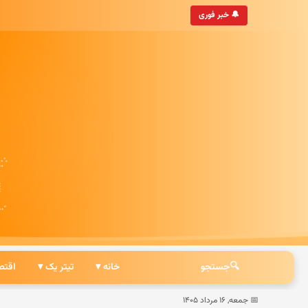
• به‌روزترین خبرگزاری ایرانی
🔔 خبر فوری
🔍
جستجو
خانه ▾
تیتر یک ▾
اقتص
📅 جمعه, ۱۶ مرداد ۱۴۰۵