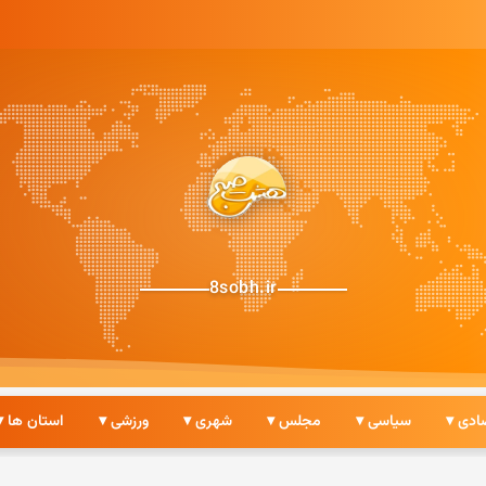
8sobh.ir
ادی ▾
سیاسی ▾
مجلس ▾
شهری ▾
ورزشی ▾
استان ها ▾