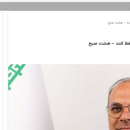
 کنند – هشت صبح
 حفظ کنند – هشت صبح