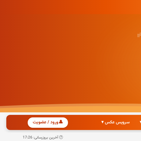
سرویس عکس ▾
👤
ورود / عضویت
🕐 آخرین بروزرسانی: 17:26