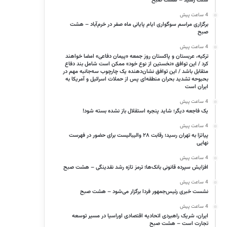
سنت رسید – هشت صبح
4 ساعت پیش
برگزاری مراسم سوگواری ایام پایانی ماه صفر در خرم‌آباد – هشت
صبح
4 ساعت پیش
ترکیه، عربستان و پاکستان روز جمعه «پیمان دفاعی» امضا خواهند
کرد / این توافق «نخستین از نوع خود» ممکن است شامل بند دفاع
متقابل باشد / این توافق نشان‌دهنده یک چارچوب سه‌جانبه مهم در
بحبوحه تشدید بحران منطقه‌ای پس از حملات اسرائیل و آمریکا به
ایران است
4 ساعت پیش
یک فاجعه دیگر؛ شاید پنجره استقلال باز نشده بسته شود!
4 ساعت پیش
پیاتزا به تهران رسید؛ رقابت ۲۸ والیبالیست برای حضور در فهرست
نهایی
4 ساعت پیش
افزایش سپرده قانونی بانک‌ها؛ ترمز تازه رشد نقدینگی – هشت صبح
4 ساعت پیش
نشست خبری رئیس‌جمهور فردا برگزار می‌شود – هشت صبح
4 ساعت پیش
ایران، شریک راهبردی اتحادیه اقتصادی اوراسیا در مسیر توسعه
تجارت است – هشت صبح