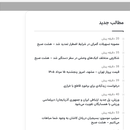
مطالب جدید
20 دقیقه پیش
مصوبه تسهیلات گمرکی در شرایط اضطرار تمدید شد – هشت صبح
35 دقیقه پیش
شکارچی متخلف کبک‌های وحشی در سقز دستگیر شد – هشت صبح
38 دقیقه پیش
قیمت پرواز تهران – مشهد، امروز پنجشنبه ۱۵ مرداد ۱۴۰۵
39 دقیقه پیش
درخواست زیدآبادی برای برخورد قاطع با خرازی
40 دقیقه پیش
ورزش، پل جدید ارتباطی ایران و جمهوری آذربایجان/ دیپلماسی
ورزشی با همسایگان تقویت می‌شود
53 دقیقه پیش
سرتیپ موسوی: بسیجیان دریادل کاشان به وجود شما مباهات
می‌کنیم – هشت صبح