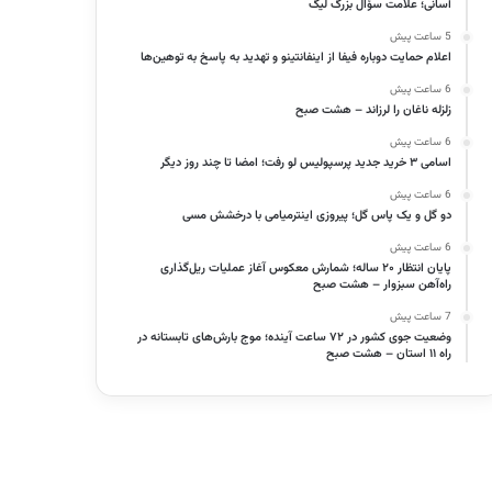
آسانی؛ علامت سؤال بزرگ لیگ
5 ساعت پیش
اعلام حمایت دوباره فیفا از اینفانتینو و تهدید به پاسخ به توهین‌ها
6 ساعت پیش
زلزله ناغان را لرزاند – هشت صبح
6 ساعت پیش
اسامی ۳ خرید جدید پرسپولیس لو رفت؛ امضا تا چند روز دیگر
6 ساعت پیش
دو گل و یک پاس گل؛ پیروزی اینترمیامی با درخشش مسی
6 ساعت پیش
پایان انتظار ۲۰ ساله؛ شمارش معکوس آغاز عملیات ریل‌گذاری
راه‌آهن سبزوار – هشت صبح
7 ساعت پیش
وضعیت جوی کشور در ۷۲ ساعت آینده؛ موج بارش‌های تابستانه در
راه ۱۱ استان – هشت صبح