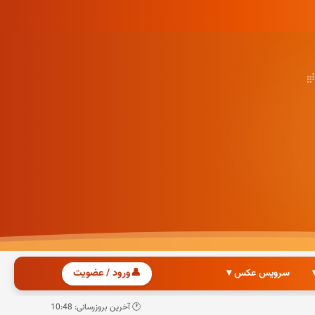
سرویس عکس ▾
👤
ورود / عضویت
🕐 آخرین بروزرسانی: 10:48