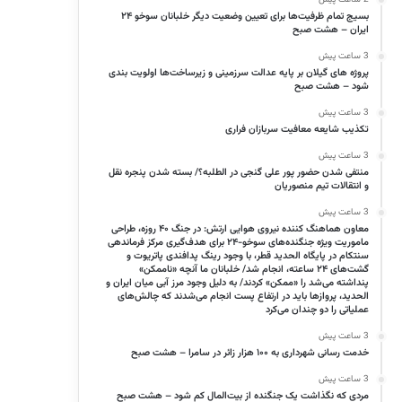
بسیج تمام ظرفیت‌ها برای تعیین وضعیت دیگر خلبانان سوخو ۲۴
ایران – هشت صبح
3 ساعت پیش
پروژه‌ های گیلان بر پایه عدالت سرزمینی و زیرساخت‌ها اولویت‌ بندی
شود – هشت صبح
3 ساعت پیش
تکذیب شایعه معافیت سربازان فراری
3 ساعت پیش
منتفی شدن حضور پور علی گنجی در الطلبه؟/ بسته شدن پنجره‌ نقل
و انتقالات تیم منصوریان
3 ساعت پیش
معاون هماهنگ کننده نیروی هوایی ارتش: در جنگ ۴۰ روزه، طراحی
ماموریت ویژه جنگنده‌های سوخو-۲۴ برای هدف‌گیری مرکز فرماندهی
سنتکام در پایگاه الحدید قطر، با وجود رینگ پدافندی پاتریوت و
گشت‌های ۲۴ ساعته، انجام شد/ خلبانان ما آنچه «ناممکن»
پنداشته می‌شد را «ممکن» کردند/ به دلیل وجود مرز آبی میان ایران و
الحدید، پرواز‌ها باید در ارتفاع پست انجام می‌شدند که چالش‌های
عملیاتی را دو چندان می‌کرد
3 ساعت پیش
خدمت رسانی شهرداری به ۱۰۰ هزار زائر در سامرا – هشت صبح
3 ساعت پیش
مردی که نگذاشت یک جنگنده از بیت‌المال کم شود – هشت صبح