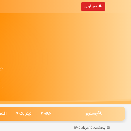
 جهان
• به‌روزترین خبرگزاری ایرانی
🔔 خبر فوری
🔍
جستجو
خانه ▾
تیتر یک ▾
اقتص
📅 پنجشنبه, ۱۵ مرداد ۱۴۰۵