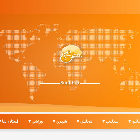
8sobh.ir
ادی ▾
سیاسی ▾
مجلس ▾
شهری ▾
ورزشی ▾
استان ها ▾