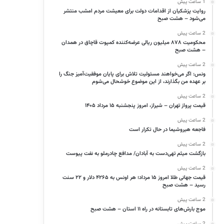
1 ساعت پیش
روایت پزشکیان از اقدامات دولت برای معیشت مردم امشب منتشر
می‌شود – هشت صبح
2 ساعت پیش
محکومیت ۸۷۸ میلیون ریالی عرضه‌کننده کمپوت قاچاق در همدان
– هشت صبح
2 ساعت پیش
ونس: اگر می‌خواهند مسئولیت تلاش برای پایان موفقیت‌آمیز جنگ را
بر عهده من بگذارند، از این موضوع خوشحال می‌شوم
2 ساعت پیش
قیمت پرواز تهران – شیراز، امروز پنجشنبه ۱۵ مرداد ۱۴۰۵
2 ساعت پیش
فاجعه هیروشیما در حال تکرار است
2 ساعت پیش
بازگشت میثم تهی‌دست به آبادان/ مدافع چادرملو به نفت پیوست
2 ساعت پیش
قیمت جهانی طلا امروز ۱۵ مرداد؛ هر اونس به ۴۲۶۵ دلار و ۲۲ سنت
رسید – هشت صبح
2 ساعت پیش
موج بارش‌های تابستانه در راه ۱۱ استان – هشت صبح
2 ساعت پیش