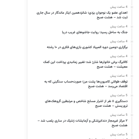
4 ساعت پیش
اهدای عضو یک نوجوان یزدی؛ شانزدهمین ایثار ماندگار در سال جاری
ثبت شد – هشت صبح
4 ساعت پیش
جنگ به ساحل رسید؛ روایت جاشوهای غریب دریا
4 ساعت پیش
برگزاری دومین‌ دوره المپیاد کشوری بازی‌های فکری در ۱۰ رشته
4 ساعت پیش
کالابرگ برخی خانوارها شارژ شد؛ تغییر زمانبدی پرداخت این کمک
معیشت – هشت صبح
4 ساعت پیش
توقف طولانی کامیون‌ها پشت مرز؛ صورت‌حساب سنگینی که به
اقتصاد می‌رسد – هشت صبح
5 ساعت پیش
دستگیری ۸ نفر از اشرار مسلح شاخص و مرتبطین گروهک‌های
تروریستی – هشت صبح
5 ساعت پیش
۲ مرکز غیرمجاز دندانپزشکی و آزمایشات ژنتیک در ساری پلمب شد –
هشت صبح
5 ساعت پیش