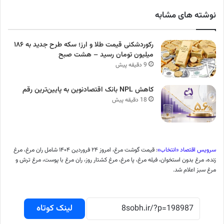
نوشته های مشابه
رکوردشکنی قیمت طلا و ارز؛ سکه طرح جدید به ۱۸۶
میلیون تومان رسید – هشت صبح
9 دقیقه پیش
کاهش NPL بانک اقتصادنوین به پایین‌ترین رقم
18 دقیقه پیش
سرویس اقتصاد «انتخاب»
: قیمت گوشت مرغ، امروز ۲۴ فروردین ۱۴۰۴ شامل ران مرغ، مرغ
زنده، مرغ بدون استخوان، فیله مرغ، پا مرغ، مرغ کشتار روز، ران مرغ با پوست، مرغ ترش و
مرغ سبز اعلام شد.
لینک کوتاه