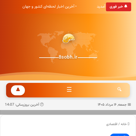
خبری هشت صبح خوش آمدید
• آخرین اخبار لحظه‌ای کشور و جهان
🔔 خبر فوری
8sobh.ir
☰
👤
🔍
📅 جمعه, ۱۶ مرداد ۱۴۰۵
🕐 آخرین بروزرسانی: 14:07
خانه
/
اقتصادی