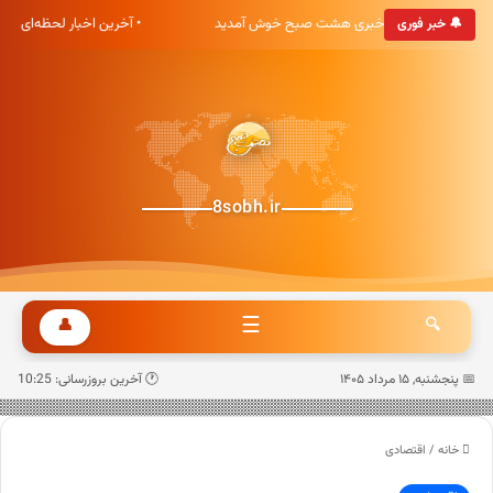
• به پایگاه خبری هشت صبح خوش آمدید
• آخرین اخبار لحظه‌ای ک
🔔 خبر فوری
8sobh.ir
☰
👤
🔍
📅 پنجشنبه, ۱۵ مرداد ۱۴۰۵
🕐 آخرین بروزرسانی: 10:25
خانه
/
اقتصادی