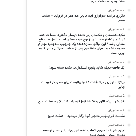
سنت رسید – هشت صبح
2 ساعت پیش
برگزاری مراسم سوگواری ایام پایانی ماه صفر در خرم‌آباد – هشت
صبح
2 ساعت پیش
ترکیه، عربستان و پاکستان روز جمعه «پیمان دفاعی» امضا خواهند
کرد / این توافق «نخستین از نوع خود» ممکن است شامل بند دفاع
متقابل باشد / این توافق نشان‌دهنده یک چارچوب سه‌جانبه مهم در
بحبوحه تشدید بحران منطقه‌ای پس از حملات اسرائیل و آمریکا به
ایران است
2 ساعت پیش
یک فاجعه دیگر؛ شاید پنجره استقلال باز نشده بسته شود!
2 ساعت پیش
پیاتزا به تهران رسید؛ رقابت ۲۸ والیبالیست برای حضور در فهرست
نهایی
2 ساعت پیش
افزایش سپرده قانونی بانک‌ها؛ ترمز تازه رشد نقدینگی – هشت صبح
2 ساعت پیش
نشست خبری رئیس‌جمهور فردا برگزار می‌شود – هشت صبح
3 ساعت پیش
ایران، شریک راهبردی اتحادیه اقتصادی اوراسیا در مسیر توسعه
تجارت است – هشت صبح