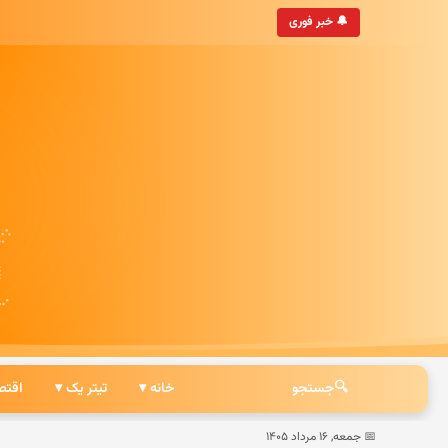
 جهان
• به‌روزترین خبرگزاری ایرانی
🔔 خبر فوری
🔍
جستجو
خانه ▾
تیتر یک ▾
اقتص
📅 جمعه, ۱۶ مرداد ۱۴۰۵