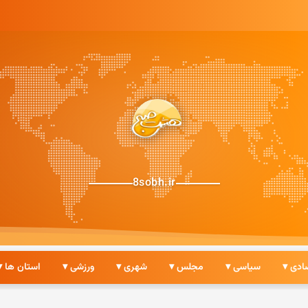
8sobh.ir
ادی ▾
سیاسی ▾
مجلس ▾
شهری ▾
ورزشی ▾
استان ها ▾