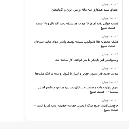
5 ساعت پیش
امضای سند همکاری سه‌ساله ورزش ایران و آذربایجان
5 ساعت پیش
قیمت جهانی نفت امروز ۱۶ مرداد؛ هر بشکه برنت ۸۳ دلار و ۲۹ سنت
– هشت صبح
6 ساعت پیش
کشف محموله ۱۱۵ کیلوگرمی شیشه توسط پلیس مواد مخدر سیرجان
– هشت صبح
6 ساعت پیش
پرسپولیس این بازیکن را نمی‌خواهد؛ کار سخت شد
6 ساعت پیش
دردسر جدید فدراسیون جهانی والیبال با قبول روسیه در لیگ ملت‌ها
6 ساعت پیش
سهم پنهان دولت و صنعت در ناترازی بنزین؛ چرا مردم مقصر اصلی
نیستند؟ – هشت صبح
6 ساعت پیش
حاج‌علی‌اکبری: جلوه بزرگ اربعین، حماسه حضرت زینب (س) است –
هشت صبح