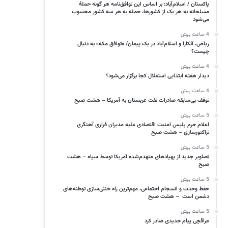
پاکستان / اسلام‌آباد: بر اساس این توافق‌نامه هر گونه حملهٔ
مسلحانه به هر یک از کشورها، حمله به هر سه کشور محسوب
می‌شود
4 ساعت پیش
ریاض، آنکارا و اسلام‌آباد در یک پیمان/ «توافق مکه» به دنبال
چیست؟
4 ساعت پیش
دیدار هفته ابتدایی استقلال کجا برگزار می‌شود؟
4 ساعت پیش
توقف بی‌سابقه صادرات نفت عربستان به آمریکا – هشت صبح
5 ساعت پیش
اعلام جرم پلیس امنیت اقتصادی علیه مدیران فراری آهنگری
تراکتورسازی – هشت صبح
5 ساعت پیش
تصاویر جدید از پهپادهای منهدم‌شده آمریکا توسط سپاه – هشت
صبح
5 ساعت پیش
حفظ وحدت و انسجام اجتماعی، مهم‌ترین راه خنثی‌سازی توطئه‌های
دشمن است – هشت صبح
5 ساعت پیش
عراقچی پیام جدیدی صادر کرد