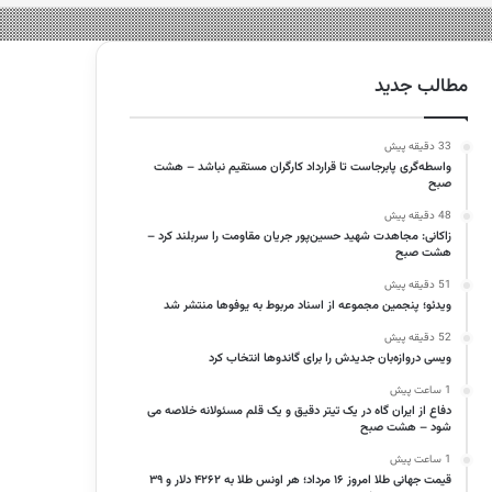
مطالب جدید
33 دقیقه پیش
واسطه‌گری پابرجاست تا قرارداد کارگران مستقیم نباشد – هشت
صبح
48 دقیقه پیش
زاکانی: مجاهدت شهید حسین‌پور جریان مقاومت را سربلند کرد –
هشت صبح
51 دقیقه پیش
ویدئو؛ پنجمین مجموعه از اسناد مربوط به یوفوها منتشر شد
52 دقیقه پیش
ویسی دروازه‌بان جدیدش را برای گاندوها انتخاب کرد
1 ساعت پیش
دفاع از ایران گاه در یک تیتر دقیق و یک قلم مسئولانه خلاصه می
شود – هشت صبح
1 ساعت پیش
قیمت جهانی طلا امروز ۱۶ مرداد؛ هر اونس طلا به ۴۲۶۲ دلار و ۳۹