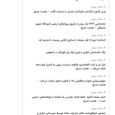
3 ساعت پیش
وزیر کشور درگذشت فرماندار رامیان را تسلیت گفت – هشت صبح
3 ساعت پیش
جابه‌جایی ۱۲۲۶ زائر یزدی از طریق پروازهای اربعین فرودگاه شهید
صدوقی – هشت صبح
3 ساعت پیش
اتحادیه اروپا ۵ فرد مرتبط با صنایع دفاعی روسیه را تحریم کرد
3 ساعت پیش
زنگ آماده‌باش ناظران داوری لیگ برتر فوتبال در اصفهان
3 ساعت پیش
بازار باز و ثبات اقتصادی؛ چگونه سیاست پولی به کنترل قیمت‌ها
کمک می‌کند – هشت صبح
4 ساعت پیش
موتورسواری بانوان؛ واقعیتی که از قانون جلوتر حرکت می‌کند –
هشت صبح
4 ساعت پیش
امام جمعه گناوه: حفظ اتحاد مقدس راه مقابله با توطئه‌های دشمن
است – هشت صبح
4 ساعت پیش
امضای «توافق‌نامه دفاع مشترک مکه» توسط عربستان، ترکیه و