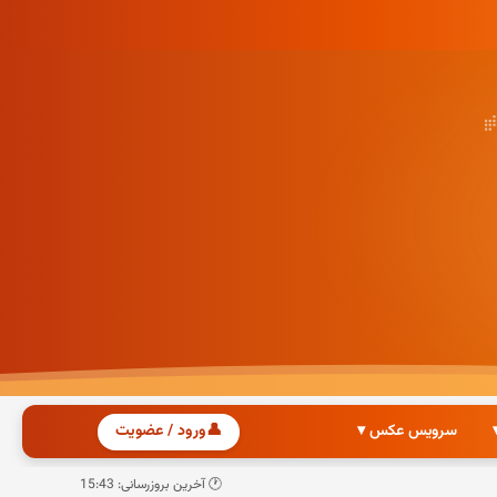
سرویس عکس ▾
👤
ورود / عضویت
🕐 آخرین بروزرسانی: 15:43