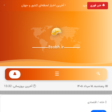
بری هشت صبح خوش آمدید
• آخرین اخبار لحظه‌ای کشور و جهان
• 
🔔 خبر فوری
8sobh.ir
☰
👤
🔍
📅 پنجشنبه, ۱۵ مرداد ۱۴۰۵
🕐 آخرین بروزرسانی: 13:32
خانه
/
اقتصادی