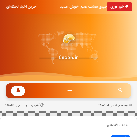
• به پایگاه خبری هشت صبح خوش آمدید
• آخرین اخبار لحظه‌ای ک
🔔 خبر فوری
8sobh.ir
☰
👤
🔍
📅 جمعه, ۱۶ مرداد ۱۴۰۵
🕐 آخرین بروزرسانی: 19:40
خانه
/
اقتصادی