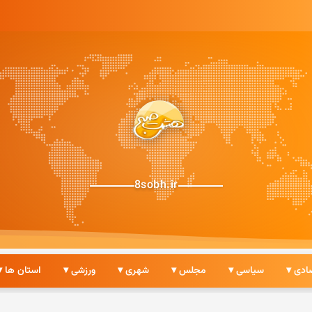
8sobh.ir
ادی ▾
سیاسی ▾
مجلس ▾
شهری ▾
ورزشی ▾
استان ها ▾