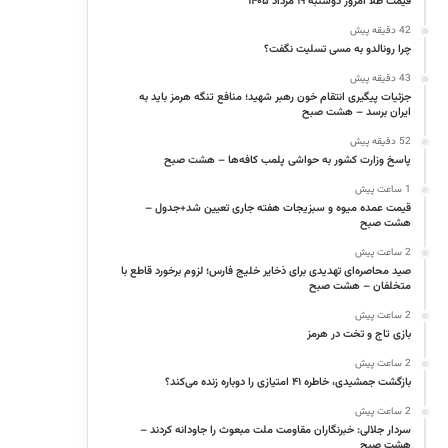
قیمت طلا امروز دوشنبه ۱۹ مرداد ۱۴۰۵
42 دقیقه پیش
چرا رونالدو به مسی تسلیت نگفت؟
43 دقیقه پیش
جزئیات پیگیری انتقام خون رهبر شهید؛ منافع تنگه هرمز باید به
ایران برسد – هشت صبح
52 دقیقه پیش
پاسخ وزارت کشور به حواشی پلمب کافه‌ها – هشت صبح
1 ساعت پیش
قیمت عمده میوه و سبزیجات هفته جاری تعیین شد+جدول –
هشت صبح
2 ساعت پیش
صید محاصره‌ای تهدیدی برای ذخایر خلیج فارس؛ لزوم برخورد قاطع با
متخلفان – هشت صبح
2 ساعت پیش
بازی تاج و تخت در هرمز
2 ساعت پیش
بازگشت جمشیدی، خاطره ۴۱ امتیازی را دوباره زنده می‌کند؟
2 ساعت پیش
سردار جلالی: خبرنگاران مقاومت ملت مبعوث را جاودانه کردند –
هشت صبح