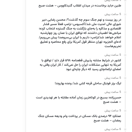
5 ساعت پیش
طنین «باید برخاست» در میدان انقلاب گنبدکاووس – هشت صبح
5 ساعت پیش
در روز بیست و نهم جنگ سوم چه گذشت؟/ محسن رضایی دبیر
شورای عالی امنیت ملی شد/آکسیوس: ترامپ فعلاً مسیر فشار
اقتصادی و مذاکره را به‌جای بازگشت به جنگ گسترده انتخاب کرده؛
میانجی‌ها اطمینان داشتند که توافق ایران با عمان روز چهارشنبه
اعلام خواهد شد/ترامپ: داریم با ایران بی‌سروصدا پیش می‌رویم/
ادعای الجزیره: تهران منتظر قول آمریکا برای رفع محاصره و تعلیق
تحریم‌هاست
5 ساعت پیش
کشور در شرایط مشابه پذیرش قطعنامه ۵۹۸ قرار دارد / توافق با
آمریکا به تنهایی مشکلات ایران را حل نمی‌کند / کار ایران وقتی به
امضای ترکمانچای رسید که دیگر چاره‌ای نبود
5 ساعت پیش
لیگ برتر فوتبال ساحلی قرعه کشی شد/ وعده بهاروند!
5 ساعت پیش
حسن‌زاده: بسیج در کوتاه‌ترین زمان آماده مقابله با هر تهدیدی است
– هشت صبح
5 ساعت پیش
عملکرد ۹۴ درصدی بانک مسکن در پرداخت وام ودیعه مسکن جنگ
رمضان – هشت صبح
6 ساعت پیش