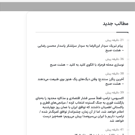
مطالب جدید
21 دقیقه پیش
پیام تبریک سردار ابن‌الرضا به سردار سرلشکر پاسدار محسن رضایی
– هشت صبح
36 دقیقه پیش
نوسازی محله فرحزاد با الگوی کلید به ‌کلید – هشت صبح
38 دقیقه پیش
آخرین رنگرز سنندج؛ وقتی دیگ‌های رنگ هنوز بوی طبیعت می‌دهند
– هشت صبح
39 دقیقه پیش
اکسیوس: ترامپ فعلاً مسیر فشار اقتصادی و مذاکره محدود را به‌جای
بازگشت فوری به جنگ گسترده انتخاب کرده / میانجی‌های قطری و
پاکستانی اطمینان داشتند که توافق ایران با عمان روز چهارشنبه
اعلام خواهد شد، اما از آن زمان، چشم‌انداز توافق کمرنگ‌تر شده /
ترامپ: داریم با ایران بی‌سروصدا پیش می‌رویم؛ همه‌چیز درست
خواهد شد
41 دقیقه پیش