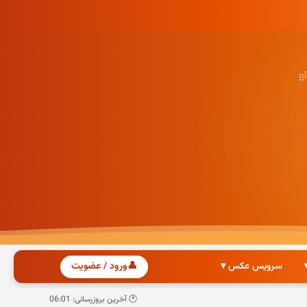
سرویس عکس ▾
👤
ورود / عضویت
🕐 آخرین بروزرسانی: 06:01