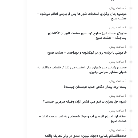
2 ساعت پیش
مومنی: زمان برگزاری انتخابات شوراها پس از بررسی اعلام می‌شود –
هشت صبح
2 ساعت پیش
مدیرکل صمت البرز مطرح کرد: عبور صنعت البرز از تنگناهای
پساجنگ – هشت صبح
3 ساعت پیش
خاموشی با برنامه برق در کهگیلویه و بویراحمد – هشت صبح
3 ساعت پیش
محسن رضایی دبیر شورای عالی امنیت ملی شد / انتصاب ذوالقدر به
عنوان مشاور سیاسی رهبری
3 ساعت پیش
پشت پرده پیمان دفاعی جدید عربستان چیست؟
3 ساعت پیش
شیوه حل بحران‌ در تیم ملی کشتی آزاد/ وظیفه سرمربی چیست؟
3 ساعت پیش
استاندارد: ادعای افزودن آب و مواد شیمیایی به شیر صحت ندارد –
هشت صبح
3 ساعت پیش
حجت‌الاسلام رضایی: «جهاد تبیین» سدی در برابر تحریف واقعه