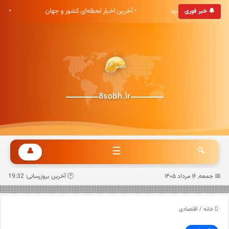
ری هشت صبح خوش آمدید
• آخرین اخبار لحظه‌ای کشور و جهان
• ب
🔔 خبر فوری
8sobh.ir
☰
👤
🔍
📅 جمعه, ۱۶ مرداد ۱۴۰۵
🕐 آخرین بروزرسانی: 19:32
خانه
/
اقتصادی