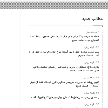
مطالب جدید
7 دقیقه پیش
حمله به سرکنسولگری ایران در مزار شریف نقض حقوق دیپلماتیک –
کنسولی بود – هشت صبح
35 دقیقه پیش
پیش‌بینی وضعیت جوی ۵ روز آینده؛ موج جدید ناپایداری جوی در راه
است – هشت صبح
38 دقیقه پیش
وزارت دفاع: خبرنگاران، یاوران و همراهان راهبردی صنعت دفاعی
کشور هستند – هشت صبح
51 دقیقه پیش
تغییر رویکرد در مدیریت سرویس مدارس البرز؛ ثبت‌نام‌ فقط از طریق
“سپند” – هشت صبح
54 دقیقه پیش
با صدور پیامی؛ مدیرعامل بانک ملی ایران روز خبرنگار را تبریک گفت
55 دقیقه پیش