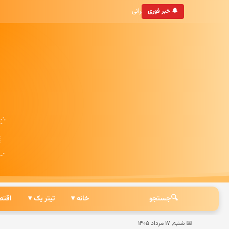
کشور و جهان
• به‌روزترین خبرگزاری ایرانی
🔔 خبر فوری
🔍
جستجو
خانه ▾
تیتر یک ▾
اقتص
📅 شنبه, ۱۷ مرداد ۱۴۰۵