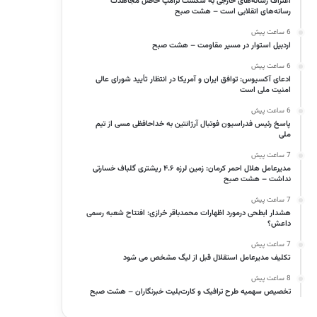
اعتراف رسانه‌های خارجی به شکست ترامپ حاصل مجاهدت
رسانه‌های انقلابی است – هشت صبح
6 ساعت پیش
اردبیل استوار در مسیر مقاومت – هشت صبح
6 ساعت پیش
ادعای آکسیوس: توافق ایران و آمریکا در انتظار تأیید شورای عالی
امنیت ملی است
6 ساعت پیش
پاسخ رئیس فدراسیون فوتبال آرژانتین به خداحافظی مسی از تیم
ملی
7 ساعت پیش
مدیرعامل هلال احمر کرمان: زمین لرزه ۴.۶ ریشتری گلباف خسارتی
نداشت – هشت صبح
7 ساعت پیش
هشدار ابطحی درمورد اظهارات محمدباقر خرازی: افتتاح شعبه رسمی
داعش؟
7 ساعت پیش
تکلیف مدیرعامل استقلال قبل از لیگ مشخص می شود
8 ساعت پیش
تخصیص سهمیه طرح ترافیک و کارت‌بلیت خبرنگاران – هشت صبح