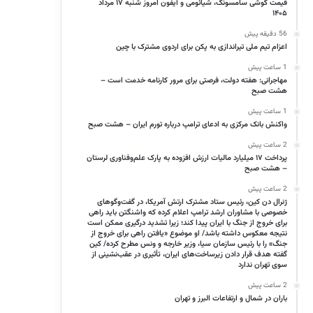
قیمت گوشی سامسونگ، شیائومی و آیفون امروز شنبه ۱۷ مرداد
۱۴۰۵
56 دقیقه پیش
اعزام تیم ملی تیراندازی به پکن برای اردوی مشترک با چین
1 ساعت پیش
مهاجرانی: هفته دولت، فرصتی برای مرور کارنامه خدمت است –
هشت صبح
1 ساعت پیش
واکنش بانک مرکزی به ادعای ترامپ درباره تورم ایران – هشت صبح
2 ساعت پیش
پرداخت ۱۷ میلیارد مالیات ارزش افزوده به پارک علم‌وفناوری لرستان
– هشت صبح
2 ساعت پیش
ژنرال دن کین، رئیس ستاد مشترک ارتش آمریکا، در گفت‌وگوهای
خصوصی با مشاوران ارشد ترامپ اعلام کرده که واشنگتن باید راهی
برای خروج از جنگ با ایران پیدا کند؛ زیرا تشدید درگیری ممکن است
نتیجه معکوس داشته باشد/ او موضوع «یافتن راهی برای خروج از
جنگ» را با رئیس سازمان سیا، وزیر خارجه و ونس مطرح کرده/ کین
گفته هدف قرار دادن زیرساخت‌های ایران، تأثیری در عقب‌نشینی از
سوی تهران ندارد
2 ساعت پیش
باران در شمال و ارتفاعات البرز و تهران