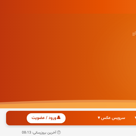
سرویس عکس ▾
👤
ورود / عضویت
🕐 آخرین بروزرسانی: 08:13