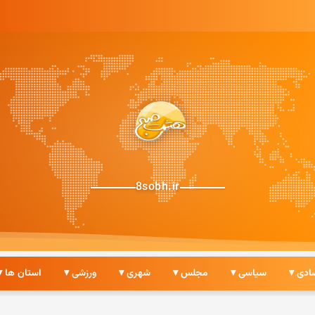
8sobh.ir
ادی ▾
سیاسی ▾
مجلس ▾
شهری ▾
ورزشی ▾
استان ها ▾