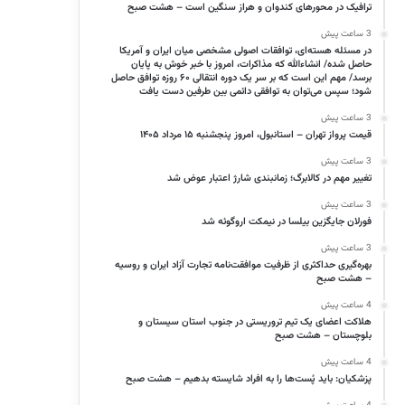
ترافیک در محورهای کندوان و هراز سنگین است – هشت صبح
3 ساعت پیش
در مسئله هسته‌ای، توافقات اصولی مشخصی میان ایران و آمریکا
حاصل شده/ انشاءالله که مذاکرات، امروز با خبر خوش به پایان
برسد/ مهم این است که بر سر یک دوره انتقالی ۶۰ روزه توافق حاصل
شود؛ سپس می‌توان به توافقی دائمی بین طرفین دست یافت
3 ساعت پیش
قیمت پرواز تهران – استانبول، امروز پنجشنبه ۱۵ مرداد ۱۴۰۵
3 ساعت پیش
تغییر مهم در کالابرگ؛ زمانبندی‌ شارژ اعتبار عوض شد
3 ساعت پیش
فورلان جایگزین بیلسا در نیمکت اروگوئه شد
3 ساعت پیش
بهره‌گیری حداکثری از ظرفیت موافقت‌نامه تجارت آزاد ایران و روسیه
– هشت صبح
4 ساعت پیش
هلاکت اعضای یک تیم تروریستی در جنوب استان سیستان و
بلوچستان – هشت صبح
4 ساعت پیش
پزشکیان: باید پُست‌ها را به افراد شایسته بدهیم – هشت صبح