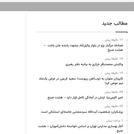
مطالب جدید
11 دقیقه پیش
تصادف مرگبار پژو در بلوار وکیل‌آباد مشهد؛ راننده جان باخت –
هشت صبح
14 دقیقه پیش
واکنش محمدباقر خرازی به بیانیه دفتر رهبری
15 دقیقه پیش
کاپیتان ملوان به ذوب‌آهن پیوست/ سعید کریمی در عرض یک‌ماه
تیم عوض کرد!
24 دقیقه پیش
امیر اکرمی‌نیا: ارتش در آمادگی کامل قرار دارد – هشت صبح
55 دقیقه پیش
پزشکیان: شخصیت آیت‌الله سیدمجتبی خامنه‌ای استثنائی است
1 ساعت پیش
آغاز بهسازی مدارس تهران بر اساس خواسته دانش‌آموزان – هشت
صبح