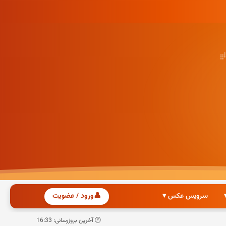
سرویس عکس ▾
👤
ورود / عضویت
🕐 آخرین بروزرسانی: 16:33