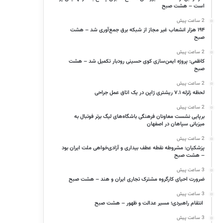
است – هشت صبح
2 ساعت پیش
۱۹۴ هزار انشعاب غیر مجاز از شبکه برق جمع‌آوری شد – هشت
صبح
2 ساعت پیش
کاظمی: پروژه ایمن‌سازی کوی حسینی رودبار تکمیل شد – هشت
صبح
2 ساعت پیش
لحظه زلزله ۷.۱ ریشتری ژاپن در یک اتاق عمل جراحی
2 ساعت پیش
برپایی نشست معاونان فرهنگی باشگاه‌های لیگ برتر فوتبال به
میزبانی سپاهان در اصفهان
2 ساعت پیش
پزشکیان: مشروطه نقطه عطف بیداری و آزادی‌خواهی ملت ایران بود
– هشت صبح
3 ساعت پیش
ضرورت احیای کارگروه مشترک تجاری ایران و هند – هشت صبح
3 ساعت پیش
انتقام راهبردی؛ مسیر عدالت و ظهور – هشت صبح
3 ساعت پیش