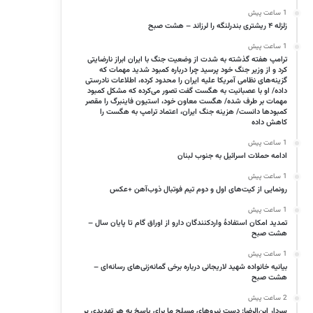
1 ساعت پیش
زلزله ۴ ریشتری بندرلنگه را لرزاند – هشت صبح
1 ساعت پیش
ترامپ هفته گذشته به شدت از وضعیت جنگ با ایران ابراز نارضایتی
کرد و از وزیر جنگ خود پرسید چرا درباره کمبود شدید مهمات که
گزینه‌های نظامی آمریکا علیه ایران را محدود کرده، اطلاعات نادرستی
داده/ او با عصبانیت به هگست گفت تصور می‌کرده که مشکل کمبود
مهمات بر طرف شده/ هگست معاون خود، استیون فاینبرگ را مقصر
کمبود‌ها دانست/ هزینه جنگ ایران، اعتماد ترامپ به هگست را
کاهش داده
1 ساعت پیش
ادامه حملات اسرائیل به جنوب لبنان
1 ساعت پیش
رونمایی از کیت‌های اول و دوم تیم فوتبال ذوب‌آهن +عکس
1 ساعت پیش
تمدید امکان استفادۀ واردکنندگان دارو از اوراق گام تا پایان سال –
هشت صبح
1 ساعت پیش
بیانیه خانواده شهید لاریجانی درباره برخی گمانه‌زنی‌های رسانه‌ای –
هشت صبح
2 ساعت پیش
سردار ابن‌الرضا: دست نیروهای مسلح ما برای پاسخ به هر تهدیدی پر