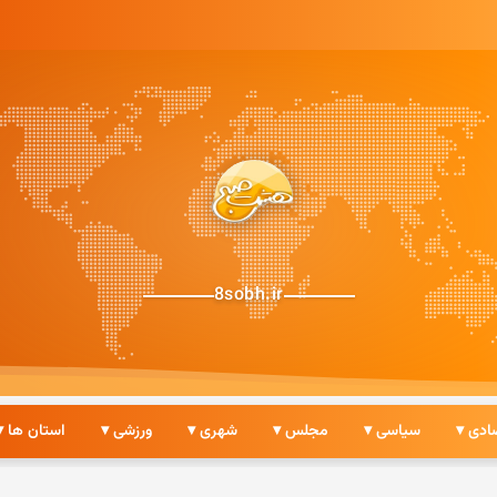
8sobh.ir
ادی ▾
سیاسی ▾
مجلس ▾
شهری ▾
ورزشی ▾
استان ها ▾