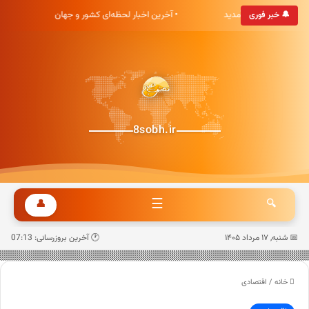
بری هشت صبح خوش آمدید
• آخرین اخبار لحظه‌ای کشور و جهان
•
🔔 خبر فوری
8sobh.ir
☰
👤
🔍
📅 شنبه, ۱۷ مرداد ۱۴۰۵
🕐 آخرین بروزرسانی: 07:13
خانه
/
اقتصادی