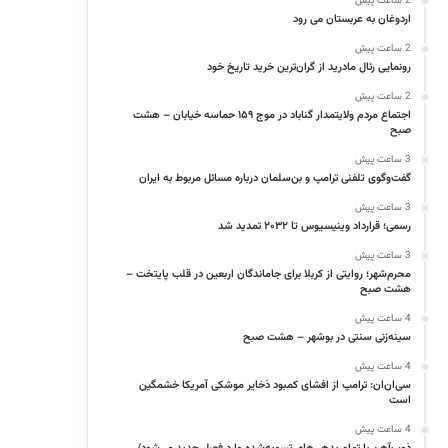
2 ساعت پیش
اردوغان به عربستان می رود
2 ساعت پیش
رونمایی رئال مادرید از گران‌ترین خرید تاریخ خود
2 ساعت پیش
اجتماع مردم ولایتمدار گناباد در موج ۱۵۹ حماسه خیابان – هشت
صبح
3 ساعت پیش
گفت‌وگوی تلفنی ترامپ و بن‌سلمان درباره مسائل مربوط به ایران
3 ساعت پیش
رسمی؛ قرارداد وینیسیوس تا ۲۰۳۲ تمدید شد
3 ساعت پیش
محرم‌شهر؛ روایتی از کربلا برای جاماندگان اربعین در قلب پایتخت –
هشت صبح
4 ساعت پیش
سینه‌زنی سنتی در بوشهر – هشت صبح
4 ساعت پیش
سی‌ان‌ان: ترامپ از افشای کمبود ذخایر موشکی آمریکا خشمگین
است
4 ساعت پیش