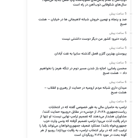
ذوب‌آهن با تمام بدهی‌های تسویه‌شده وارد فصل جدید می‌شود/
سال‌های شکوفایی ذوب‌آهن در راه است
5 ساعت پیش
صد و پنجاه و نهمین خروش شبانه لاهیجانی ها در خیابان – هشت
صبح
5 ساعت پیش
رابرت دنیرو: کشور من دیگر دوست داشتنی نیست
5 ساعت پیش
پیوستن بهترین گلزن فصل گذشته سایپا به نفت آبادان
5 ساعت پیش
محسن رضایی: اجازه باز شدن مسیر دوم در تنگه هرمز را نخواهیم
داد – هشت صبح
6 ساعت پیش
میدان داری شبانه مردم ارومیه در حمایت از رهبری و انقلاب –
هشت صبح
6 ساعت پیش
ترامپ به حامیان مالی به طور خصوصی گفته که در انتخابات
ریاست‌جمهوری ۲۰۲۸، از «ونس» در مقابل «روبیو» حمایت کنند/
مشاوران هشدار می‌دهند که تصمیم ترامپ نهایی نیست؛ او تنها از
درام رقابت لذت می‌برد/ ترامپ تصمیم گرفته که ونس وارث حزب
جمهوری‌خواه باشد/ عملکرد ضعیف جمهوری‌خواهان می‌تواند رقبا را
ترغیب کند که در برابر انتخاب ترامپ، به رقابت بپردازند/ روبیو از هر
گونه بحث در مورد ۲۰۲۸ رویگردان است