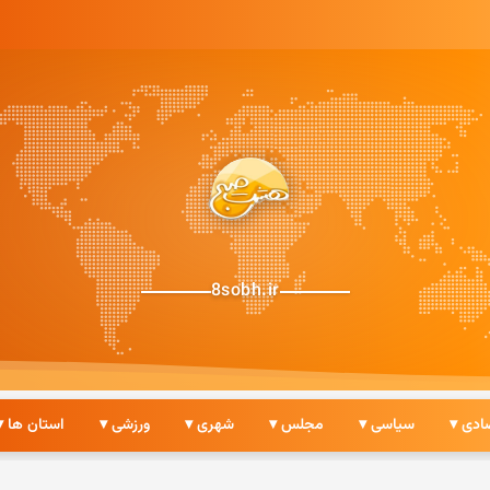
8sobh.ir
ادی ▾
سیاسی ▾
مجلس ▾
شهری ▾
ورزشی ▾
استان ها ▾