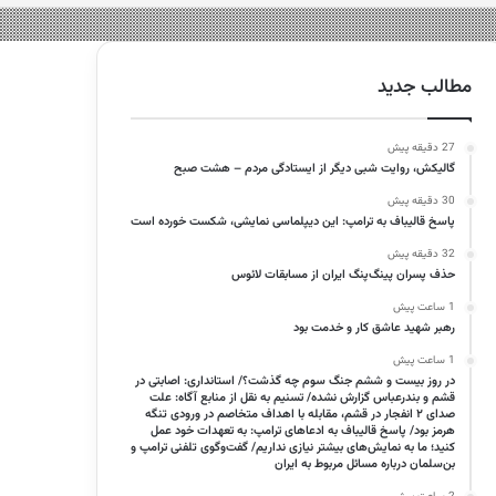
مطالب جدید
27 دقیقه پیش
گالیکش، روایت شبی دیگر از ایستادگی مردم – هشت صبح
30 دقیقه پیش
پاسخ قالیباف به ترامپ: این دیپلماسی نمایشی، شکست خورده است
32 دقیقه پیش
حذف پسران پینگ‌پنگ ایران از مسابقات لائوس
1 ساعت پیش
رهبر شهید عاشق کار و خدمت بود
1 ساعت پیش
در روز بیست و ششم جنگ سوم چه گذشت؟/ استانداری: اصابتی در
قشم و بندرعباس گزارش نشده/ تسنیم به نقل از منابع آگاه: علت
صدای ۲ انفجار در قشم، مقابله با اهداف متخاصم در ورودی تنگه
هرمز بود/ پاسخ قالیباف به ادعاهای ترامپ: به تعهدات‌ خود عمل
کنید؛ ما به نمایش‌های بیشتر نیازی نداریم/ گفت‌وگوی تلفنی ترامپ و
بن‌سلمان درباره مسائل مربوط به ایران