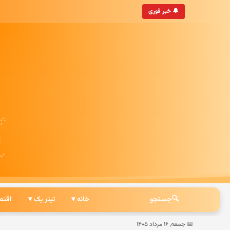
🔔 خبر فوری
🔍
جستجو
خانه ▾
تیتر یک ▾
اقتص
📅 جمعه, ۱۶ مرداد ۱۴۰۵