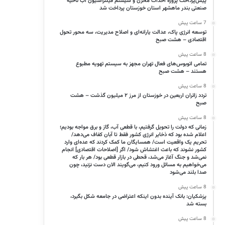
پیش‌پرداخت پروژه احداث مخزن و سیستم فیلتراسیون آب ناحیه
صنعتی بندر ماهشهر استان خوزستان پرداخت شد
7 ساعت پیش
توسعه انرژی پاک، عدالت یارانه‌ای و اصلاح مدیریت، سه محور تحول
اقتصادی – هشت صبح
8 ساعت پیش
تمامی اتوبوس‌های فعال تهران مجهز به سیستم تهویه مطبوع
هستند – هشت صبح
8 ساعت پیش
تردد زائران اربعین در خوزستان از مرز ۲ میلیون گذشت – هشت
صبح
8 ساعت پیش
زمانی که دولت را تحویل گرفتیم، با قطعی آب، گاز و برق مواجه بودیم؛
اعلام شده بود که ذخایر انرژی کشور فقط تا آبان کفاف می‌دهد/
تحریم یک واقعیت است/ همسایگان ما کمک کردند که عده‌ای وارد
کشور نشوند که باعث اغتشاش شود/ اگر [اصلاحات اقتصادی] انجام
نمی‌شد و جنگ آغاز می‌شد، قحطی در بازار قطعی بود/ هر بار که
می‌خواهیم به مسائل ورود کنیم، می‌گویند الان دست نزنید، چون
صدا بلند می‌شود
8 ساعت پیش
پزشکیان: بانک آینده بدون اینکه اعتراضی در جامعه شکل بگیرد،
بسته شد
8 ساعت پیش