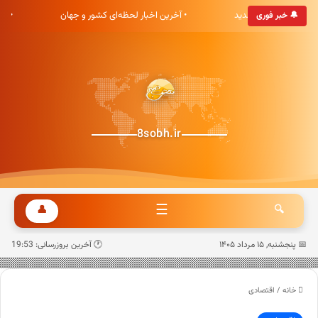
ری هشت صبح خوش آمدید
• آخرین اخبار لحظه‌ای کشور و جهان
• ب
🔔 خبر فوری
8sobh.ir
☰
👤
🔍
📅 پنجشنبه, ۱۵ مرداد ۱۴۰۵
🕐 آخرین بروزرسانی: 19:53
خانه
/
اقتصادی