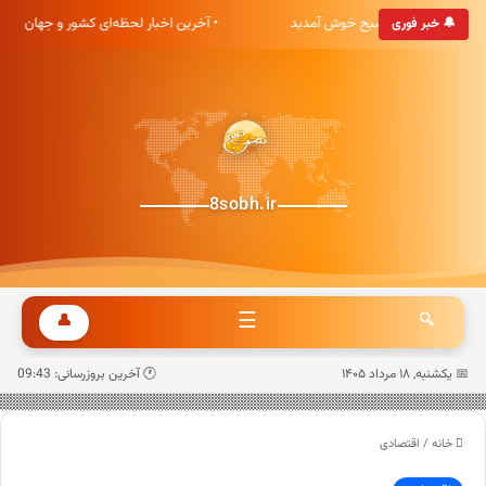
 پایگاه خبری هشت صبح خوش آمدید
• آخرین اخبار لحظه‌ای کشور و جهان
🔔 خبر فوری
8sobh.ir
☰
👤
🔍
📅 یکشنبه, ۱۸ مرداد ۱۴۰۵
🕐 آخرین بروزرسانی: 09:43
خانه
/
اقتصادی