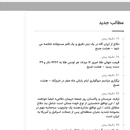
مطالب جدید
13 دقیقه پیش
دفاع از ایران گاه در یک تیتر دقیق و یک قلم مسئولانه خلاصه می
شود – هشت صبح
16 دقیقه پیش
قیمت جهانی طلا امروز ۱۶ مرداد؛ هر اونس طلا به ۴۲۶۲ دلار و ۳۹
سنت رسید – هشت صبح
51 دقیقه پیش
برگزاری مراسم سوگواری ایام پایانی ماه صفر در خرم‌آباد – هشت
صبح
52 دقیقه پیش
ترکیه، عربستان و پاکستان روز جمعه «پیمان دفاعی» امضا خواهند
کرد / این توافق «نخستین از نوع خود» ممکن است شامل بند دفاع
متقابل باشد / این توافق نشان‌دهنده یک چارچوب سه‌جانبه مهم در
بحبوحه تشدید بحران منطقه‌ای پس از حملات اسرائیل و آمریکا به
ایران است
54 دقیقه پیش