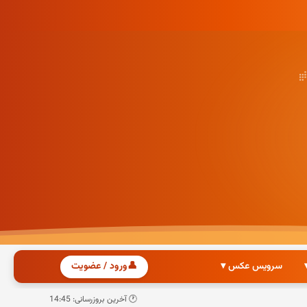
سرویس عکس ▾
👤
ورود / عضویت
🕐 آخرین بروزرسانی: 14:45