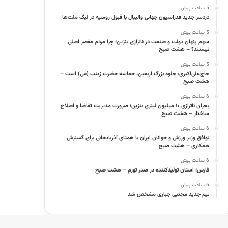
5 ساعت پیش
دردسر جدید فدراسیون جهانی والیبال با قبول روسیه در لیگ ملت‌ها
5 ساعت پیش
سهم پنهان دولت و صنعت در ناترازی بنزین؛ چرا مردم مقصر اصلی
نیستند؟ – هشت صبح
5 ساعت پیش
حاج‌علی‌اکبری: جلوه بزرگ اربعین، حماسه حضرت زینب (س) است –
هشت صبح
6 ساعت پیش
بحران ناترازی ۱۰ میلیون لیتری بنزین؛ ضرورت مدیریت تقاضا و اصلاح
ساختار – هشت صبح
6 ساعت پیش
توافق وزیر ورزش و جوانان ایران با همتای آذربایجانی برای گسترش
همکاری – هشت صبح
6 ساعت پیش
فارس؛ استان تولیدکننده در صدر تورم – هشت صبح
6 ساعت پیش
تیم جدید مجتبی جباری مشخص شد