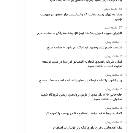
یک فاجعه دیگر؛ شاید پنجره استقلال باز نشده بسته شود!
55 دقیقه پیش
پیاتزا به تهران رسید؛ رقابت ۲۸ والیبالیست برای حضور در فهرست
نهایی
57 دقیقه پیش
افزایش سپرده قانونی بانک‌ها؛ ترمز تازه رشد نقدینگی – هشت صبح
1 ساعت پیش
نشست خبری رئیس‌جمهور فردا برگزار می‌شود – هشت صبح
2 ساعت پیش
ایران، شریک راهبردی اتحادیه اقتصادی اوراسیا در مسیر توسعه
تجارت است – هشت صبح
2 ساعت پیش
وزیر کشور درگذشت فرماندار رامیان را تسلیت گفت – هشت صبح
2 ساعت پیش
جابه‌جایی ۱۲۲۶ زائر یزدی از طریق پروازهای اربعین فرودگاه شهید
صدوقی – هشت صبح
2 ساعت پیش
اتحادیه اروپا ۵ فرد مرتبط با صنایع دفاعی روسیه را تحریم کرد
2 ساعت پیش
زنگ آماده‌باش ناظران داوری لیگ برتر فوتبال در اصفهان