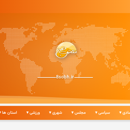
8sobh.ir
ادی ▾
سیاسی ▾
مجلس ▾
شهری ▾
ورزشی ▾
استان ها ▾