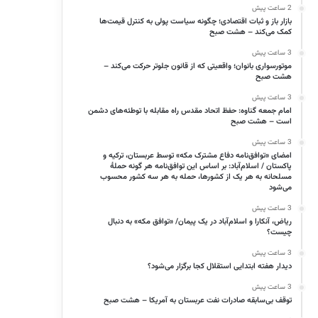
2 ساعت پیش
بازار باز و ثبات اقتصادی؛ چگونه سیاست پولی به کنترل قیمت‌ها
کمک می‌کند – هشت صبح
3 ساعت پیش
موتورسواری بانوان؛ واقعیتی که از قانون جلوتر حرکت می‌کند –
هشت صبح
3 ساعت پیش
امام جمعه گناوه: حفظ اتحاد مقدس راه مقابله با توطئه‌های دشمن
است – هشت صبح
3 ساعت پیش
امضای «توافق‌نامه دفاع مشترک مکه» توسط عربستان، ترکیه و
پاکستان / اسلام‌آباد: بر اساس این توافق‌نامه هر گونه حملهٔ
مسلحانه به هر یک از کشورها، حمله به هر سه کشور محسوب
می‌شود
3 ساعت پیش
ریاض، آنکارا و اسلام‌آباد در یک پیمان/ «توافق مکه» به دنبال
چیست؟
3 ساعت پیش
دیدار هفته ابتدایی استقلال کجا برگزار می‌شود؟
3 ساعت پیش
توقف بی‌سابقه صادرات نفت عربستان به آمریکا – هشت صبح