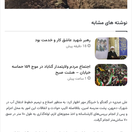
نوشته های مشابه
رهبر شهید عاشق کار و خدمت بود
18 دقیقه پیش
اجتماع مردم ولایتمدار گناباد در موج ۱۵۹ حماسه
خیابان – هشت صبح
1 ساعت پیش
علی عبدی» در گفتگو با خبرنگار مهر اظهار کرد: به منظور اصلاح و ترمیم خطوط انتقال آب در
شهرک ده‌پهن، پشت مدرسه امین، بلافاصله اکیپ حوادث و اتفاقات این امور به محل اعزام
و پس از انجام بررسی‌های کارشناسانه و اخذ مجوزهای لازم، لوله‌گذاری به طول ۱۱۰ متر در عمق
۷۰ سانتی‌متر انجام گرفت.