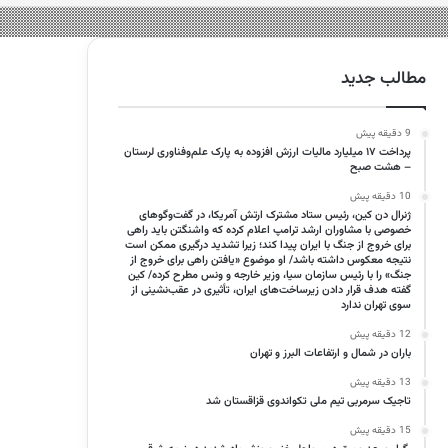
مطالب جدید
9 دقیقه پیش
پرداخت ۱۷ میلیارد مالیات ارزش افزوده به پارک علم‌وفناوری لرستان
– هشت صبح
10 دقیقه پیش
ژنرال دن کین، رئیس ستاد مشترک ارتش آمریکا، در گفت‌وگوهای
خصوصی با مشاوران ارشد ترامپ اعلام کرده که واشنگتن باید راهی
برای خروج از جنگ با ایران پیدا کند؛ زیرا تشدید درگیری ممکن است
نتیجه معکوس داشته باشد/ او موضوع «یافتن راهی برای خروج از
جنگ» را با رئیس سازمان سیا، وزیر خارجه و ونس مطرح کرده/ کین
گفته هدف قرار دادن زیرساخت‌های ایران، تأثیری در عقب‌نشینی از
سوی تهران ندارد
12 دقیقه پیش
باران در شمال و ارتفاعات البرز و تهران
13 دقیقه پیش
تاجیک سرمربی تیم ملی تکواندوی قزاقستان شد
15 دقیقه پیش