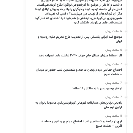
می‌گویند این افراد خائن‌اند/در شورای امنیت ۱۲ یا ۱۳ نفر حق رأی
داشتند و ۱۲ نفر از موضع ما [درخصوص توافق] دفاع کردند/می‌گفتند
فلانی در آن جلسه تهدید کرده و دیگران را وادار به پذیرش توافق کرده؛
مگر آن فرماندهان از تهدید من می‌ترسند؟ / کسی که نمی‌داند
همین‌جوری می‌گوید بزن، تبعاتش را هم باید دید /عده‌ای که کنار گود
نشسته‌اند، فقط می‌گویند «لنگش کن»
6 ساعت پیش
موضع ضد ایرانی زلنسکی پس از تصویب طرح تحریم علیه روسیه و
ایران
6 ساعت پیش
اگر اسپانیا میزبان فینال جام جهانی ۲۰۳۰ نباشد، باید انصراف دهد
7 ساعت پیش
اجتماع حماسی مردم زنجان در صد و شصتمین شب حضور در میدان
– هشت صبح
7 ساعت پیش
توافق پرسپولیس با اژدهاکش ۱۸ ساله!
7 ساعت پیش
راه‌یابی برترین‌های مسابقات قهرمانی کیوکوشین‌کای ماسودا بانوان به
اردوی تیم ملی
8 ساعت پیش
آوج در یکصد و شصتمین شب؛ اجتماع مردم پر و شور و حماسه
آفرین – هشت صبح