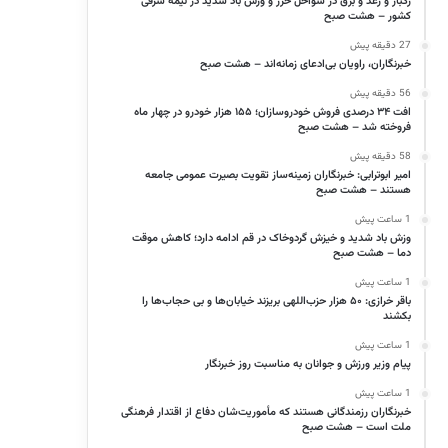
رگبار و رعد و برق در سواحل خزر و وزش باد شدید در نیمه شرقی
کشور – هشت صبح
27 دقیقه پیش
خبرنگاران، راویان بی‌ادعای زمانه‌اند – هشت صبح
56 دقیقه پیش
افت ۳۴ درصدی فروش خودروسازان؛ ۱۵۵ هزار خودرو در چهار ماه
فروخته شد – هشت صبح
58 دقیقه پیش
امیر ابوترابی: خبرنگاران زمینه‌ساز تقویت بصیرت عمومی جامعه
هستند – هشت صبح
1 ساعت پیش
وزش باد شدید و خیزش گردوخاک در قم ادامه دارد؛ کاهش موقت
دما – هشت صبح
1 ساعت پیش
باقر خرازی: ۵۰ هزار حزب‌اللهی بریزند خیابان‌ها و بی حجاب‌ها را
بکشند
1 ساعت پیش
پیام وزیر ورزش و جوانان به مناسبت روز خبرنگار
1 ساعت پیش
خبرنگاران رزمندگانی هستند که مأموریت‌شان دفاع از اقتدار فرهنگی
ملت است – هشت صبح