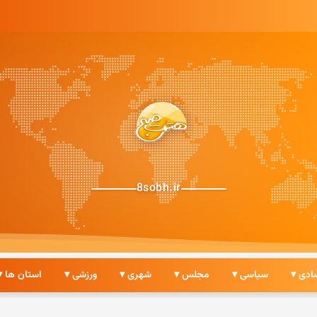
8sobh.ir
ادی ▾
سیاسی ▾
مجلس ▾
شهری ▾
ورزشی ▾
استان ها ▾