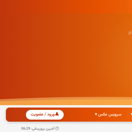
سرویس عکس ▾
👤
ورود / عضویت
🕐 آخرین بروزرسانی: 06:29