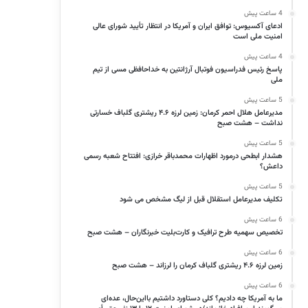
4 ساعت پیش
ادعای آکسیوس: توافق ایران و آمریکا در انتظار تأیید شورای عالی
امنیت ملی است
4 ساعت پیش
پاسخ رئیس فدراسیون فوتبال آرژانتین به خداحافظی مسی از تیم
ملی
5 ساعت پیش
مدیرعامل هلال احمر کرمان: زمین لرزه ۴.۶ ریشتری گلباف خسارتی
نداشت – هشت صبح
5 ساعت پیش
هشدار ابطحی درمورد اظهارات محمدباقر خرازی: افتتاح شعبه رسمی
داعش؟
5 ساعت پیش
تکلیف مدیرعامل استقلال قبل از لیگ مشخص می شود
6 ساعت پیش
تخصیص سهمیه طرح ترافیک و کارت‌بلیت خبرنگاران – هشت صبح
6 ساعت پیش
زمین لرزه ۴.۶ ریشتری گلباف کرمان را لرزاند – هشت صبح
6 ساعت پیش
ما به آمریکا چه دادیم؟ کلی دستاورد داشتیم بااین‌حال، عده‌ای