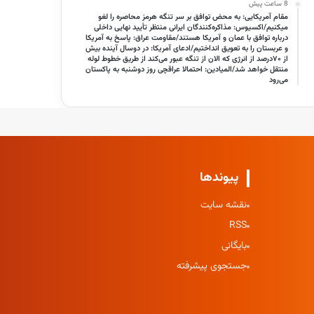
8 ساعت پیش
مقام آمریکایی: به محض توافق بر سر تنگه هرمز محاصره را لغو
میکنیم/اکسیوس: مذاکره‌کنندگان ایرانی منتظر تأیید نهایی داخلی
درباره توافق با عمان و آمریکا هستند/مقاومت عراق: پاسخ به آمریکا
و عربستان را به تعویق انداختیم/ادعای آمریکا: در دوسال آینده بیش
از ۷۰درصد از انرژی که الان از تنگه عبور می‌کند از طریق خطوط لوله
منتقل خواهد شد/المیادین: احتمالا عراقچی روز دوشنبه به پاکستان
می‌رود
پیوندها
نقشه سایت
RSS
بایگانی
جستجوی پیشرفته