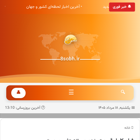
بری هشت صبح خوش آمدید
• آخرین اخبار لحظه‌ای کشور و جهان
• 
🔔 خبر فوری
8sobh.ir
☰
👤
🔍
📅 یکشنبه, ۱۸ مرداد ۱۴۰۵
🕐 آخرین بروزرسانی: 13:10
خانه