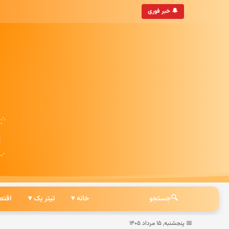
• به‌روزترین خبرگزاری ایرانی
🔔 خبر فوری
🔍
جستجو
خانه ▾
تیتر یک ▾
اقتص
📅 پنجشنبه, ۱۵ مرداد ۱۴۰۵