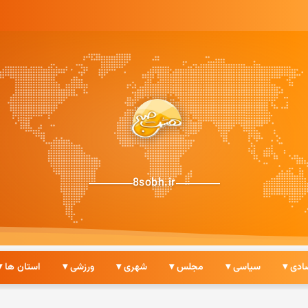
8sobh.ir
ادی ▾
سیاسی ▾
مجلس ▾
شهری ▾
ورزشی ▾
استان ها ▾