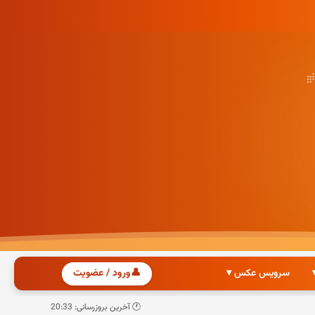
سرویس عکس ▾
👤
ورود / عضویت
🕐 آخرین بروزرسانی: 20:33