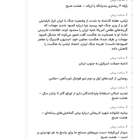
5 ساعت پیش
زلزله ۴ ریشتری بندرلنگه را لرزاند – هشت صبح
5 ساعت پیش
ترامپ هفته گذشته به شدت از وضعیت جنگ با ایران ابراز نارضایتی
کرد و از وزیر جنگ خود پرسید چرا درباره کمبود شدید مهمات که
گزینه‌های نظامی آمریکا علیه ایران را محدود کرده، اطلاعات نادرستی
داده/ او با عصبانیت به هگست گفت تصور می‌کرده که مشکل کمبود
مهمات بر طرف شده/ هگست معاون خود، استیون فاینبرگ را مقصر
کمبود‌ها دانست/ هزینه جنگ ایران، اعتماد ترامپ به هگست را
کاهش داده
5 ساعت پیش
ادامه حملات اسرائیل به جنوب لبنان
5 ساعت پیش
رونمایی از کیت‌های اول و دوم تیم فوتبال ذوب‌آهن +عکس
5 ساعت پیش
تمدید امکان استفادۀ واردکنندگان دارو از اوراق گام تا پایان سال –
هشت صبح
5 ساعت پیش
بیانیه خانواده شهید لاریجانی درباره برخی گمانه‌زنی‌های رسانه‌ای –
هشت صبح
6 ساعت پیش
سردار ابن‌الرضا: دست نیروهای مسلح ما برای پاسخ به هر تهدیدی پر
است – هشت صبح