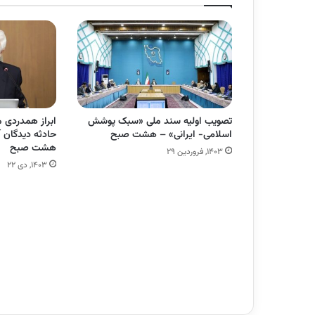
تصویب اولیه سند ملی «سبک پوشش
ابراز همدردی م
اسلامی- ایرانی» – هشت صبح
حادثه دیدگان آ
هشت صبح
۱۴۰۳, فروردین ۲۹
۱۴۰۳, دی ۲۲