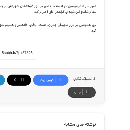
امیر سرلشکر موسوی در ادامه با حضور بر مزار فرماندهان شهیدش از جمل
مقام شامخ این شهدای گرانقدر ادای احترام کرد.
وی همچنین بر مزار شهیدان چمران، همت، باقری،
کلاهدوز
و همرزم شهی
کرد.
اشتراک گذاری
فیس بوک
X
چاپ
نوشته های مشابه