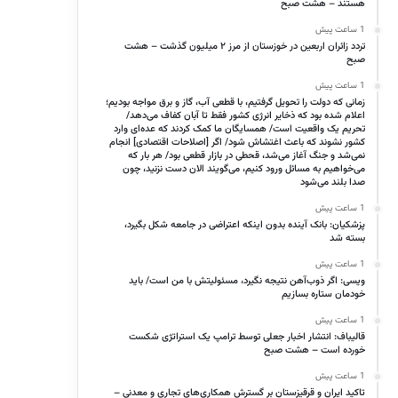
هستند – هشت صبح
1 ساعت پیش
تردد زائران اربعین در خوزستان از مرز ۲ میلیون گذشت – هشت
صبح
1 ساعت پیش
زمانی که دولت را تحویل گرفتیم، با قطعی آب، گاز و برق مواجه بودیم؛
اعلام شده بود که ذخایر انرژی کشور فقط تا آبان کفاف می‌دهد/
تحریم یک واقعیت است/ همسایگان ما کمک کردند که عده‌ای وارد
کشور نشوند که باعث اغتشاش شود/ اگر [اصلاحات اقتصادی] انجام
نمی‌شد و جنگ آغاز می‌شد، قحطی در بازار قطعی بود/ هر بار که
می‌خواهیم به مسائل ورود کنیم، می‌گویند الان دست نزنید، چون
صدا بلند می‌شود
1 ساعت پیش
پزشکیان: بانک آینده بدون اینکه اعتراضی در جامعه شکل بگیرد،
بسته شد
1 ساعت پیش
ویسی: اگر ذوب‌آهن نتیجه نگیرد، مسئولیتش با من است/ باید
خودمان ستاره بسازیم
1 ساعت پیش
قالیباف: انتشار اخبار جعلی توسط ترامپ یک استراتژی شکست
خورده است – هشت صبح
1 ساعت پیش
تاکید ایران و قرقیزستان بر گسترش همکاری‌های تجاری و معدنی –