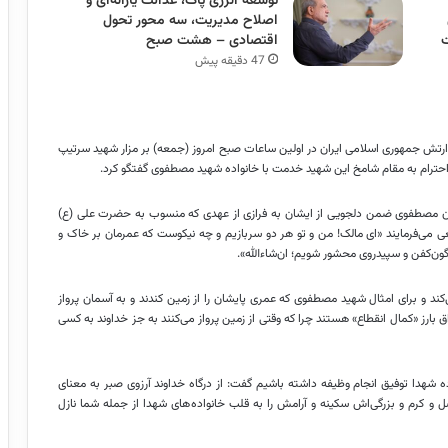
توسعه انرژی پاک، عدالت یارانه‌ای و
اصلاح مدیریت، سه محور تحول
اقتصادی – هشت صبح
47 دقیقه پیش
ارتش جمهوری اسلامی ایران در اولین ساعات صبح امروز (جمعه) بر مزار شهید سرتیپ
ترام به مقام شامخ این شهید خدمت با خانواده شهید مصطفوی گفتگو کرد.
ان مصطفوی ضمن دلجویی از ایشان به فرازی از عهدی که منسوب به حضرت علی (
ع)
 می‌فرمایند «
ای
مالک! من و تو هر دو سربازیم و چه نیکوست که عمرمان بر خاک و
گون‌کفن و سپیدروی محشور شویم؛ ان‌شاءالله».
 و برای امثال شهید مصطفوی که عمری پایشان را از زمین کندند و به آسمان پرواز
 بارز «کمال انقطاع» هستند چرا که وقتی از زمین پرواز می‌کنند به جز خداوند به کسی
اده شهدا توفیق انجام وظیفه داشته باشیم گفت: از درگاه خداوند آرزوی صبر به معنای
ضل و کرم و بزرگی‌اش سکینه و آرامش را به قلب خانواده‌های شهدا از جمله شما نازل