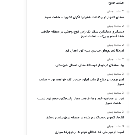
هشت صبح
2 ساعت پیش
صدای انفجار در پاکدشت شنیدید نگران نشوید – هشت صبح
2 ساعت پیش
دستگیری متخلفین شکار یک راس قوچ وحشی در منطقه حفاظت
شده قمصر و برزک – هشت صبح
2 ساعت پیش
آمریکا تحریم‌های جدیدی علیه کوبا اعمال کرد
2 ساعت پیش
برد استقلال در دیدار دوستانه مقابل همتای خوزستانی
3 ساعت پیش
امیر بهمرد: در دفاع از ملت ایران، جان بر کف خواهیم بود – هشت
صبح
3 ساعت پیش
تبریز در محاصره خودروها؛ ظرفیت معابر پاسخگوی حجم تردد نیست
– هشت صبح
3 ساعت پیش
انفجار اتوبوس بمب‌گذاری شده در منطقه دروزی‌نشین دمشق
3 ساعت پیش
لبیب: از تیم ملی خداحافظی کردم نه از دوچرخه‌سواری