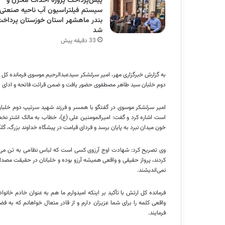
پیش‌پرداخت پروژه احداث مخزن و
سیستم فیلتراسیون آب ناحیه صنعتی
بندر ماهشهر استان خوزستان پرداخت
شد
33 دقیقه پیش
به گزارش خبرگزاری مهر، امیر سرلشکر سیدعبدالرحیم موسوی فرمانده کل 
دوم خلبان سید طاهر مصطفوی حضور یافت و ضمن قرائت فاتحه و ادای اح
امیر سرلشکر موسوی در گفتگو با همسر و فرزند شهید سرتیپ دوم خلب
است اشاره کرد و گفت: امیرالمومنین علی (
ع)
، خطاب به مالک
اشتر
نخعی
خون میدان نبرد به پایان برسد و فردای قیامت در پیشگاه خداوند بزرگ، گل
وی تصریح کرد: شهادت اوج آرزوی کسی است که لباس نظامی به تن می‌کند
کردند، پرواز حقیقی و واقعی همیشه آرزو بوده و خلبانان در حقیقت مصداق
نمی‌اندیشند.
فرمانده کل ارتش با تأکید بر اینکه امیدوارم ما هم به عنوان خادم خانو
واقعی کلمه را برای شما عزیزان دارم و از قادر متعال خواهانم که به ف
فرمایند.