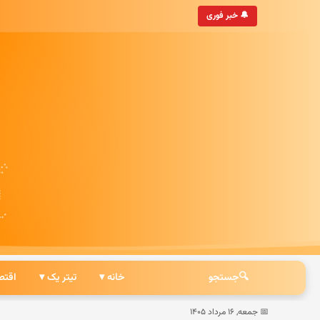
• به‌روزترین خبرگزاری ایرانی
🔔 خبر فوری
🔍
جستجو
خانه ▾
تیتر یک ▾
اقتص
📅 جمعه, ۱۶ مرداد ۱۴۰۵