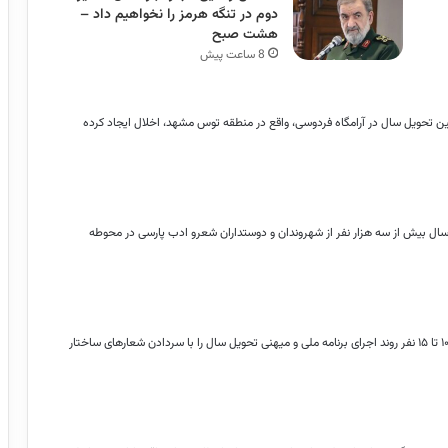
دوم در تنگه هرمز را نخواهیم داد –
هشت صبح
8 ساعت پیش
آیین تحویل سال در آرامگاه فردوسی، واقع در منطقه توس مشهد، اخلال ایجاد کرده
ل بیش از سه هزار نفر از شهروندان و دوستداران شعرو ادب پارسی در محوطه
وی گفت: پس از بروز برخی بی نظمی ها در اجرای برنامه، متاسفانه حدود ۱۰ تا ۱۵ نفر روند اجرای برنامه ملی و میهنی تحویل سال را با سردادن شعارهای ساختار