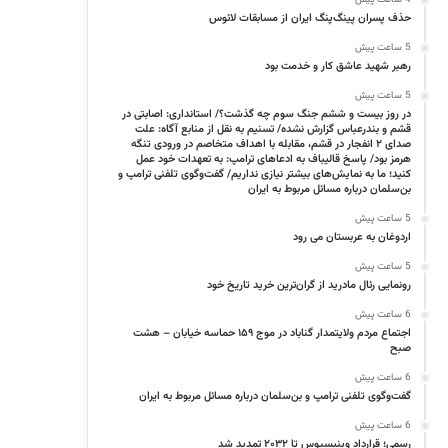
حذف پسران پینگ‌پنگ ایران از مسابقات لائوس
5 ساعت پیش
رهبر شهید عاشق کار و خدمت بود
5 ساعت پیش
در روز بیست و ششم جنگ سوم چه گذشت؟/ استانداری: اصابتی در
قشم و بندرعباس گزارش نشده/ تسنیم به نقل از منابع آگاه: علت
صدای ۲ انفجار در قشم، مقابله با اهداف متخاصم در ورودی تنگه
هرمز بود/ پاسخ قالیباف به ادعاهای ترامپ: به تعهدات‌ خود عمل
کنید؛ ما به نمایش‌های بیشتر نیازی نداریم/ گفت‌وگوی تلفنی ترامپ و
بن‌سلمان درباره مسائل مربوط به ایران
5 ساعت پیش
اردوغان به عربستان می رود
5 ساعت پیش
رونمایی رئال مادرید از گران‌ترین خرید تاریخ خود
6 ساعت پیش
اجتماع مردم ولایتمدار گناباد در موج ۱۵۹ حماسه خیابان – هشت
صبح
6 ساعت پیش
گفت‌وگوی تلفنی ترامپ و بن‌سلمان درباره مسائل مربوط به ایران
6 ساعت پیش
رسمی؛ قرارداد وینیسیوس تا ۲۰۳۲ تمدید شد