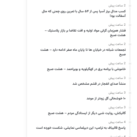
2 ساعت پیش
کسب مدال برنز آسیا پس از ۵۴ سال با تمرین روی چمنی که مثل
آسفالت بود!
2 ساعت پیش
فشار هم‌زمان گرانی مواد اولیه و افت تقاضا بر بازار پلاستیک –
هشت صبح
2 ساعت پیش
تجمعات شبانه در خیابان ها تا پایان ماه صفر ادامه دارد – هشت
صبح
2 ساعت پیش
خاموشی با برنامه برق در کهگیلویه و بویراحمد – هشت صبح
3 ساعت پیش
منشأ صدای انفجار در قشم مشخص شد
3 ساعت پیش
۱۰ خوشحالی گل زودتر از موعد
3 ساعت پیش
گالیکش، روایت شبی دیگر از ایستادگی مردم – هشت صبح
4 ساعت پیش
پاسخ قالیباف به ترامپ: این دیپلماسی نمایشی، شکست خورده است
4 ساعت پیش