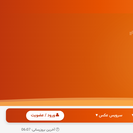
سرویس عکس ▾
👤
ورود / عضویت
🕐 آخرین بروزرسانی: 06:07