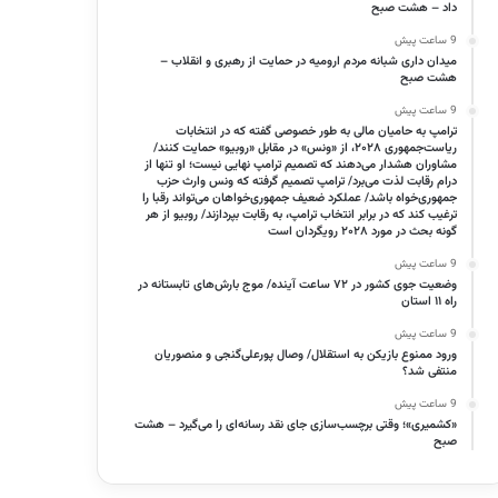
داد – هشت صبح
9 ساعت پیش
میدان داری شبانه مردم ارومیه در حمایت از رهبری و انقلاب –
هشت صبح
9 ساعت پیش
ترامپ به حامیان مالی به طور خصوصی گفته که در انتخابات
ریاست‌جمهوری ۲۰۲۸، از «ونس» در مقابل «روبیو» حمایت کنند/
مشاوران هشدار می‌دهند که تصمیم ترامپ نهایی نیست؛ او تنها از
درام رقابت لذت می‌برد/ ترامپ تصمیم گرفته که ونس وارث حزب
جمهوری‌خواه باشد/ عملکرد ضعیف جمهوری‌خواهان می‌تواند رقبا را
ترغیب کند که در برابر انتخاب ترامپ، به رقابت بپردازند/ روبیو از هر
گونه بحث در مورد ۲۰۲۸ رویگردان است
9 ساعت پیش
وضعیت جوی کشور در ۷۲ ساعت آینده/ موج بارش‌های تابستانه در
راه ۱۱ استان
9 ساعت پیش
ورود ممنوع بازیکن به استقلال/ وصال پورعلی‌گنجی و منصوریان
منتفی شد؟
9 ساعت پیش
«کشمیری»؛ وقتی برچسب‌سازی جای نقد رسانه‌ای را می‌گیرد – هشت
صبح