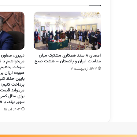
امضای ۸ سند همکاری مشترک میان
دبیری، معاون پ
مقامات ایران و پاکستان – هشت صبح
می‌خواهیم با ک
سوخت بدهیم/ م
۱۴۰۳, اردیبهشت ۳
صورت ارزان بر
پایین حفظ کنیم 
پرداخت کنیم؛ [ب
می‌تواند قیمت
برای مثال کسی
سوپر بزند، با 
۱۴۰۳, آذر ۱۵