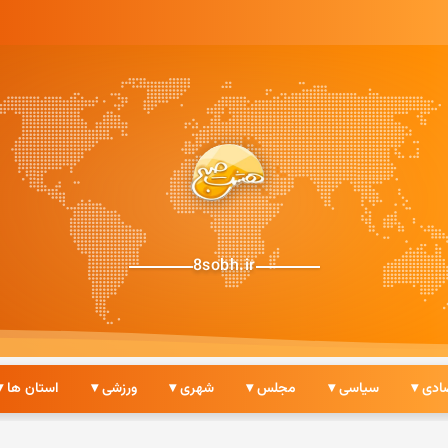
8sobh.ir
ادی ▾
سیاسی ▾
مجلس ▾
شهری ▾
ورزشی ▾
استان ها ▾