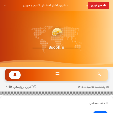
ی هشت صبح خوش آمدید
• آخرین اخبار لحظه‌ای کشور و جهان
• به
🔔 خبر فوری
8sobh.ir
☰
👤
🔍
📅 پنجشنبه, ۱۵ مرداد ۱۴۰۵
🕐 آخرین بروزرسانی: 14:40
خانه
/
مجلس