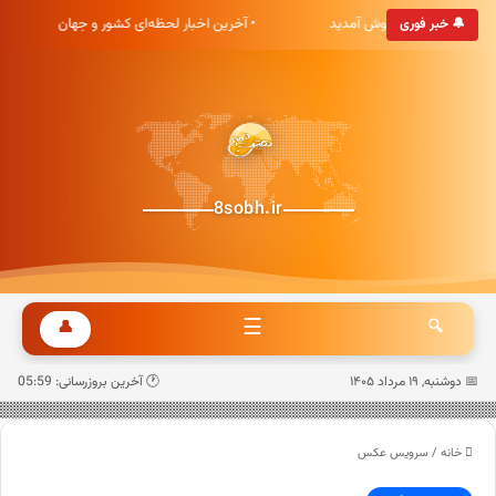
گاه خبری هشت صبح خوش آمدید
• آخرین اخبار لحظه‌ای کشور و جهان
🔔 خبر فوری
8sobh.ir
☰
👤
🔍
📅 دوشنبه, ۱۹ مرداد ۱۴۰۵
🕐 آخرین بروزرسانی: 05:59
خانه
/
سرویس عکس