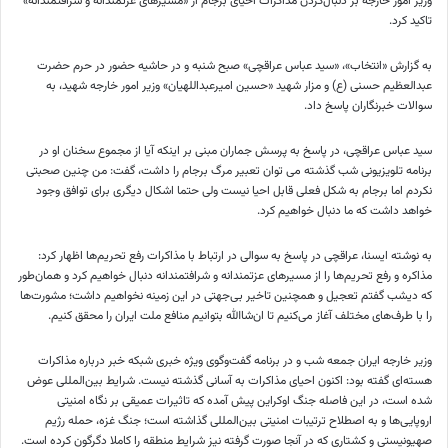
وزیر امور خارجه بر دنبال‌کردن مذاکرات احیای برجام از «مسیرهای عزتمندانه و شرافتمندانه»
تاکید کرد.
به گزارش «انتخاب»، «سید عباس عراقچی» صبح شنبه و در حاشیه حضور در حرم حضرت
عبدالعظیم حسنی (ع) و مزار شهید «حسین امیرعبداللهیان» وزیر امور خارجه شهید، به
سوالات خبرنگاران پاسخ داد.
سید عباس عراقچی، در پاسخ به پرسش جماران مبنی بر اینکه آیا از مجموع سخنان او در
برنامه تلویزیونی شب گذشته می توان تعبیر مرگ برجام را داشت، گفت: من چنین صحبتی
نکردم اما برجام به شکل فعلی قابل احیا نیست ولی حتما اشکال دیگری برای توافق وجود
خواهد داشت که ما دنبال خواهیم کرد.
به نوشته ایسنا، عراقچی در پاسخ به سوالی در ارتباط با مذاکرات رفع تحریم‌ها اظهار کرد:
مذاکره و رفع تحریم‌ها را از مسیرهای عزتمندانه و شرافتمندانه دنبال خواهیم کرد و همان‌طور
که دیشب گفتم تعجیل و همچنین تاخیر بی‌جهتی در این زمینه نخواهیم داشت؛ مشورت‌ها
را با طرف‌های مختلف آغاز می‌کنیم تا ان‌شاالله بتوانیم منافع ملت ایران را محقق کنیم.
وزیر خارجه ایران جمعه شب و در برنامه گفت‌وگوی ویژه خبری شبکه خبر درباره مذاکرات
هسته‌ای گفته بود: اکنون احیای مذاکرات به آسانی گذشته نیست. شرایط بین‌المللی عوض
شده است، در این فاصله جنگ اوکراین پیش آمده که تاثیرات عمیقی بر نگاه امنیتی
اروپایی‌ها و به اصطلاح ترتیبات امنیتی بین‌المللی گذاشته است؛ جنگ غزه، حمله رژیم
صهیونیستی و کشتاری که در آنجا صورت گرفته نیز شرایط منطقه را کاملا دگرگون کرده است.