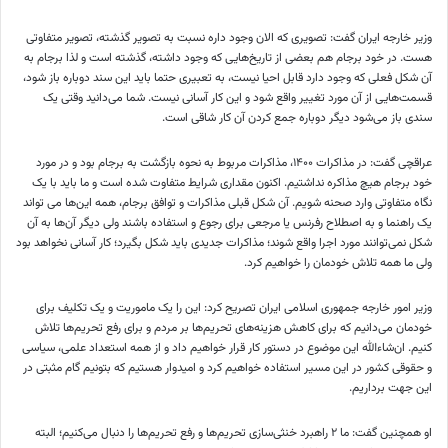
وزیر خارجه ایران گفت: تصویری که الان وجود داره نسبت به تصویر گذشته، تصویر متفاوتی
هست. در خود برجام هم بعضی از تاریخ‌هایی که وجود داشته، گذشته است و لذا برجام به
آن شکل فعلی که وجود دارد قابل احیا نیست، به تعبیری حتما باید این سند دوباره باز شود،
قسمت‌هایی از آن مورد تغییر واقع شود و این کار آسانی نیست. شما می‌دانید وقتی یک
سندی باز می‌شود دیگر دوباره جمع کردن آن کار شاقی است.
عراقچی گفت: در مذاکرات ۱۴۰۰، مذاکرات مربوط به نحوه بازگشت به برجام بود و در مورد
خود برجام هیچ مذاکره نداشتیم. اکنون مقداری شرایط متفاوت شده است و ما باید با یک
نگاه متفاوتی وارد صحنه شویم. آن شکل قبلی مذاکرات و توافق برجام، همه این‌ها می تواند
یک راهنما و به اصطلاح رفرنس یا مرجعی برای رجوع و استفاده باشند ولی دیگر آن‌ها به آن
شکل نمی‌توانند مورد اجرا واقع شوند؛ مذاکرات جدیدی باید شکل بگیرد؛ کار آسانی نخواهد بود
ولی ما همه تلاش خودمان را خواهیم کرد.
وزیر امور خارجه جمهوری اسلامی ایران تصریح کرد: این را یک ماموریت و یک تکلیف برای
خودمان می‌دانیم که برای کاهش هزینه‌های تحریم‌ها بر مردم و برای رفع تحریم‌ها تلاش
کنیم. ان‌شاءالله این موضوع در دستور کار قرار خواهیم داد و از همه استعداد علمی، سیاسی
و حقوقی کشور در این مسیر استفاده خواهیم کرد و امیدوار هستیم که بتونیم گام مثبتی در
این جهت برداریم.
او همچنین گفت: ما ۲ راهبرد خنثی‌سازی تحریم‌ها و رفع تحریم‌ها را دنبال می‌کنیم؛ البته