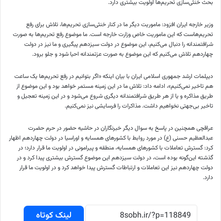
بحث خنثی‌سازی تحریم‌ها اولویت بیشتری دارد.
وزیر خارجه ایران افزود: ماموریت دیگر ما در کنار خنثی‌سازی تحریم‌ها، تلاش برای رفع
تحریم‌هاست که این ماموریت خاص وزارت خارجه است. ما موضوع رفع تحریم‌ها به صورت
شرافتمندانه را دنبال می‌کنیم، این موضوع در دولت سیزدهم پیگیری و ما نیز در دولت
چهاردهم تلاش می‌کنیم که این موضوع به صورت عزتمندانه احیا شود و جلو برود.
دیپلمات ارشد جمهوری اسلامی ایران با بیان اینکه «اگر بتوانیم در رفع تحریم‌ها یک ساعت
هم تاخیر نمی‌کنیم»، ادامه داد: تلاش ما در این زمینه مستمر خواهد بود و این موضوع از
طریق مذاکره و یا از هر طریق شرافتمندانه دیگری شروع می‌شود و در این زمینه تعجیل و
تاخیر بی‌جهتی نخواهیم داشت. مذاکرات را فرسایشی نیز نمی‌کنیم.
عراقچی همچنین در پاسخ به سوال دیگر خبرنگاران در حاشیه حضور در حرم حضرت
عبدالعظیم حسنی (ع) در مورد روابط با کشورهای همسایه و اوراسیا در دولت چهاردهم اظهار
کرد: گسترش تعاملات با کشورهای همسایه، منطقه و پیرامونی در اولویت ما قرار دارد؛ در
گذشته این‌گونه بوده است، در دولت سیزدهم این موضوع گسترش بیشتری پیدا کرد و در
دولت چهاردهم نیز این تعاملات و ارتباطات گسترش پیدا خواهد کرد و در اولویت ما قرار
دارد.
لینک کوتاه