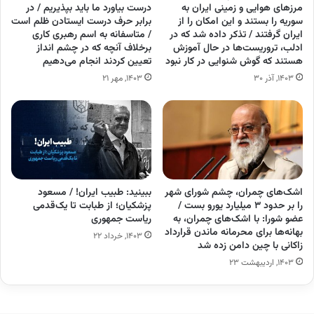
مرزهای هوایی و زمینی ایران به
درست بیاورد ما باید بپذیریم / در
سوریه را بستند و این امکان را از
برابر حرف درست ایستادن ظلم است
ایران گرفتند / تذکر داده شد که در
/ متاسفانه به اسم رهبری کاری
ادلب، تروریست‌ها در حال آموزش
برخلاف آنچه که در چشم انداز
هستند که گوش شنوایی در کار نبود
تعیین کردند انجام می‌دهیم
۱۴۰۳, آذر ۳۰
۱۴۰۳, مهر ۲۱
اشک‌های چمران، چشم شورای شهر
ببینید: طبیب ایران! / مسعود
را بر حدود ۳ میلیارد یورو بست /
پزشکیان؛ از طبابت تا یک‌قدمی
عضو شورا: با اشک‌های چمران، به
ریاست جمهوری
بهانه‌ها برای محرمانه ماندن قرارداد
۱۴۰۳, خرداد ۲۲
زاکانی با چین دامن زده شد
۱۴۰۳, اردیبهشت ۲۳