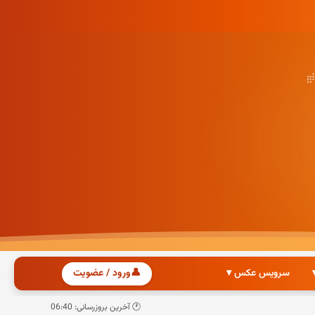
سرویس عکس ▾
👤
ورود / عضویت
🕐 آخرین بروزرسانی: 06:40