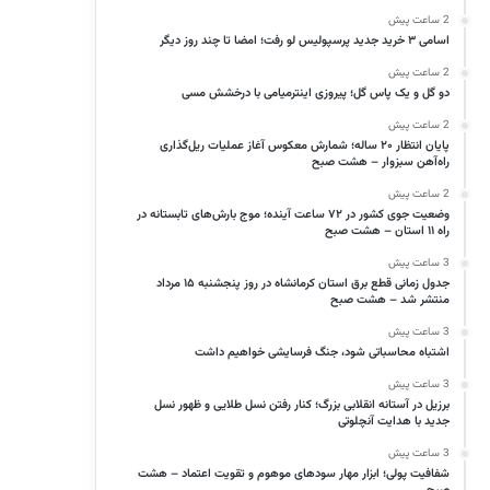
2 ساعت پیش
اسامی ۳ خرید جدید پرسپولیس لو رفت؛ امضا تا چند روز دیگر
2 ساعت پیش
دو گل و یک پاس گل؛ پیروزی اینترمیامی با درخشش مسی
2 ساعت پیش
پایان انتظار ۲۰ ساله؛ شمارش معکوس آغاز عملیات ریل‌گذاری
راه‌آهن سبزوار – هشت صبح
2 ساعت پیش
وضعیت جوی کشور در ۷۲ ساعت آینده؛ موج بارش‌های تابستانه در
راه ۱۱ استان – هشت صبح
3 ساعت پیش
جدول زمانی قطع برق استان کرمانشاه در روز پنجشنبه ۱۵ مرداد
منتشر شد – هشت صبح
3 ساعت پیش
اشتباه محاسباتی شود، جنگ فرسایشی خواهیم داشت
3 ساعت پیش
برزیل در آستانه انقلابی بزرگ؛ کنار رفتن نسل طلایی و ظهور نسل
جدید با هدایت آنچلوتی
3 ساعت پیش
شفافیت پولی؛ ابزار مهار سودهای موهوم و تقویت اعتماد – هشت