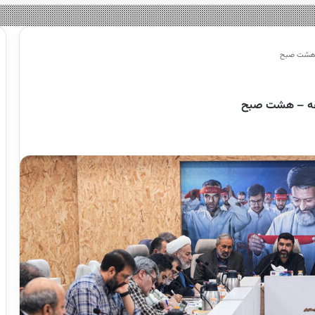
– هشت صبح
طقه – هشت صبح