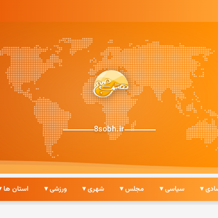
8sobh.ir
ادی ▾
سیاسی ▾
مجلس ▾
شهری ▾
ورزشی ▾
استان ها ▾