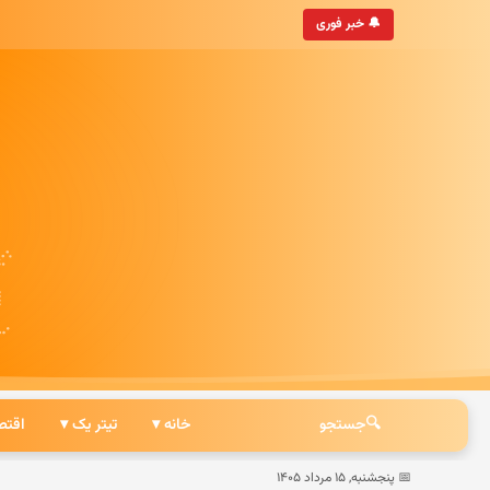
• به‌روزترین خبرگزاری ایرانی
🔔 خبر فوری
🔍
جستجو
خانه ▾
تیتر یک ▾
اقتص
📅 پنجشنبه, ۱۵ مرداد ۱۴۰۵