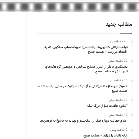
مطالب جدید
20 دقیقه پیش
توقف طولانی کامیون‌ها پشت مرز؛ صورت‌حساب سنگینی که به
اقتصاد می‌رسد – هشت صبح
22 دقیقه پیش
دستگیری ۸ نفر از اشرار مسلح شاخص و مرتبطین گروهک‌های
تروریستی – هشت صبح
36 دقیقه پیش
۲ مرکز غیرمجاز دندانپزشکی و آزمایشات ژنتیک در ساری پلمب شد –
هشت صبح
39 دقیقه پیش
آسانی؛ علامت سؤال بزرگ لیگ
40 دقیقه پیش
اعلام حمایت دوباره فیفا از اینفانتینو و تهدید به پاسخ به توهین‌ها
2 ساعت پیش
زلزله ناغان را لرزاند – هشت صبح