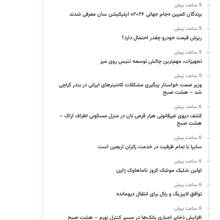
5 ساعت پیش
برندگان کمپین «جام جهانی ۲۰۲۶» اپلیکیشن سان معرفی شدند
5 ساعت پیش
ریزش قیمت خودرو چقدر احتمال دارد؟
5 ساعت پیش
تجهیزات، مهم‌ترین چالش توسعه تنیس روی میز
5 ساعت پیش
وزیر صمت خواستار پیگیری مشکلات کانتینرهای ایرانی در بندر کراچی
شد – هشت صبح
6 ساعت پیش
کشف دپوی غیرقانونی هزار قرص نان در منزل مسکونی اطراف اراک –
هشت صبح
6 ساعت پیش
سایپا با تمام ظرفیت در خدمت زائران اربعین است
6 ساعت پیش
اولین شلیک موشک کروز تاماهاوک ژاپن
6 ساعت پیش
توافق لایپزیگ و رئال برای انتقال دیومانده
6 ساعت پیش
افزایش ذخایر اجباری بانک‌ها در مسیر کنترل تورم – هشت صبح