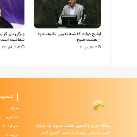
لوایح دولت گذشته تعیین تکلیف شود
– هشت صبح
شفافیت است
۱۴۰۳, مهر ۴
۱۴۰۳, آبان ۲۲
دسترس
خانه
تماس با ما
پایگاه خبری و تحلیلی هشت صبح، یک پایگاه
درباره ما
خبری مستقل برای مردم است. آخرین اخبار
پیوندها