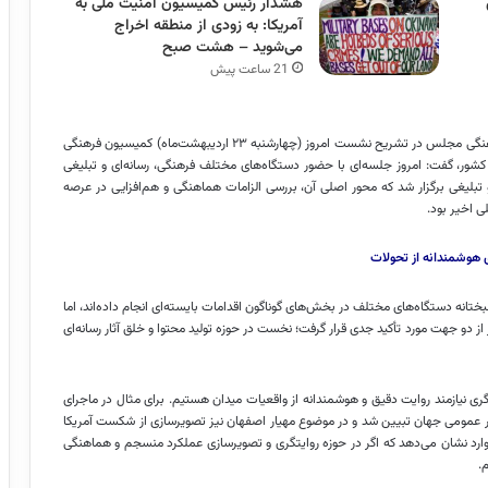
هشدار رئیس کمیسیون امنیت ملی به
آمریکا: به زودی از منطقه اخراج
می‌شوید – هشت صبح
21 ساعت پیش
به گزارش خبرگزاری مهر، احمد راستینه هفشجانی سخنگوی کمیسیون فرهنگی مجلس در تشریح نشست امروز (چهارشنبه ۲۳ اردیبهشت‌ماه) کمیسیون فرهنگی
شور، گفت: امروز جلسه‌ای با حضور دستگاه‌های مختلف فرهنگی، رسانه‌ای و تبلیغی
 تبلیغی برگزار شد که محور اصلی آن، بررسی الزامات هماهنگی و هم‌افزایی در عرصه
 اخیر بود.
 هوشمندانه از تحولات
تانه دستگاه‌های مختلف در بخش‌های گوناگون اقدامات بایسته‌ای انجام داده‌اند، اما
 دو جهت مورد تأکید جدی قرار گرفت؛ نخست در حوزه تولید محتوا و خلق آثار رسانه‌ای
 نیازمند روایت دقیق و هوشمندانه از واقعیات میدان هستیم. برای مثال در ماجرای
کار عمومی جهان تبیین شد و در موضوع مهیار اصفهان نیز تصویرسازی از شکست آمریکا
ن موارد نشان می‌دهد که اگر در حوزه روایتگری و تصویرسازی عملکرد منسجم و هماهنگی
.