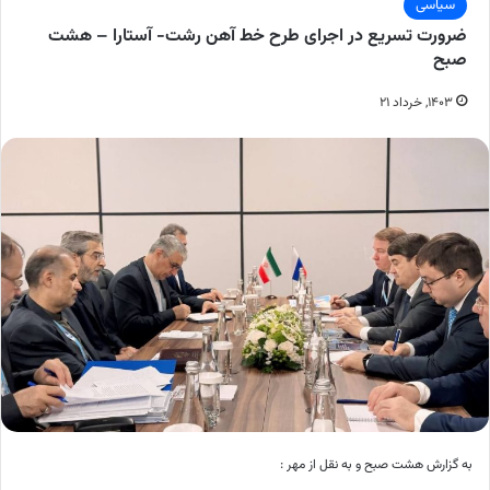
سیاسی
ضرورت تسریع در اجرای طرح خط آهن رشت- آستارا – هشت
صبح
۱۴۰۳, خرداد ۲۱
به گزارش هشت صبح و به نقل از مهر :