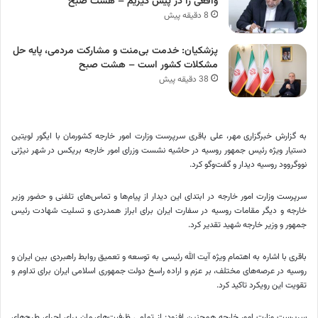
واقعی را در پیش گیریم – هشت صبح
8 دقیقه پیش
پزشکیان: خدمت بی‌منت و مشارکت مردمی، پایه حل
مشکلات کشور است – هشت صبح
38 دقیقه پیش
به گزارش خبرگزاری مهر، علی باقری سرپرست وزارت امور خارجه کشورمان با ایگور
لویتین
دستیار ویژه
رئیس جمهور
روسیه در حاشیه نشست وزرای امور خارجه
بریکس
در شهر
نیژنی
نووگروود
روسیه دیدار و گفت‌وگو کرد.
سرپرست وزارت امور خارجه در ابتدای این دیدار از پیام‌ها و تماس‌های تلفنی و حضور وزیر
خارجه و دیگر مقامات روسیه در سفارت ایران برای ابراز همدردی و تسلیت شهادت
رئیس
جمهور
و وزیر خارجه شهید تقدیر کرد.
باقری با اشاره به اهتمام ویژه آیت الله رئیسی به توسعه و تعمیق روابط راهبردی بین ایران و
روسیه در عرصه‌های مختلف، بر
عزم
و اراده راسخ دولت جمهوری اسلامی ایران برای
تداوم
و
تقویت این رویکرد
تاکید کرد
.
سرپرست وزارت امور خارجه همچنین افزود: از تمامی ظرفیت‌های
مان
برای اجرای طرح‌های