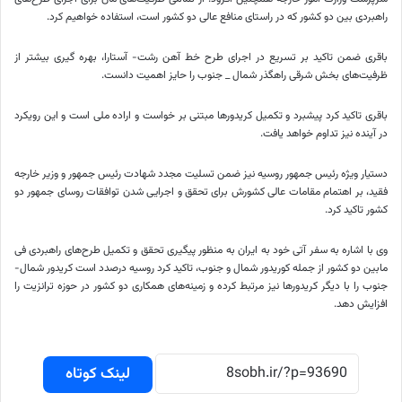
راهبردی بین دو کشور که در راستای منافع عالی دو کشور است، استفاده خواهیم کرد.
باقری ضمن
تاکید
بر تسریع در اجرای طرح
خط آهن
رشت- آستارا، بهره
گیری
بیشتر از
ظرفیت‌های بخش شرقی راهگذر شمال _ جنوب را حایز اهمیت دانست.
باقری
تاکید کرد
پیشبرد و تکمیل کریدورها
مبتنی بر
خواست و اراده ملی است و این رویکرد
در آینده نیز
تداوم
خواهد یافت.
دستیار ویژه
رئیس جمهور
روسیه نیز ضمن تسلیت
مجدد شهادت
رئیس جمهور
و وزیر خارجه
فقید، بر اهتمام مقامات عالی
کشورش
برای
تحقق
و اجرایی شدن توافقات روسای جمهور دو
کشور
تاکید کرد
.
وی با اشاره به سفر آتی خود به ایران
به منظور
پیگیری تحقق و تکمیل طرح‌های راهبردی
فی
مابین دو کشور از جمله کوریدور شمال و جنوب،
تاکید کرد
روسیه درصدد است کریدور شمال-
جنوب را با دیگر کریدورها نیز مرتبط کرده و زمینه‌های همکاری دو کشور در حوزه ترانزیت را
افزایش دهد.
لینک کوتاه