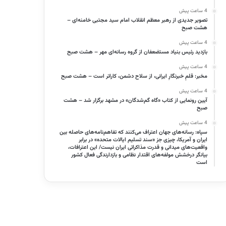
4 ساعت پیش
تصویر جدیدی از رهبر معظم انقلاب امام سید مجتبی خامنه‌ای –
هشت صبح
4 ساعت پیش
بازدید رئیس بنیاد مستضعفان از گروه رسانه‌ای مهر – هشت صبح
4 ساعت پیش
مخبر: قلمِ خبرنگارِ ایرانی، از سلاح دشمن، کاراتر است – هشت صبح
4 ساعت پیش
آیین رونمایی از کتاب «گاه گم‌شدگان» در مشهد برگزار شد – هشت
صبح
4 ساعت پیش
سپاه: رسانه‌های جهان اعتراف می‌کنند که تفاهم‌نامه‌های حاصله بین
ایران و آمریکا، چیزی جز «سند تسلیم ایالات متحده» در برابر
واقعیت‌های میدانی و قدرت مذاکراتی ایران نیست/ این اعترافات،
بیانگر درخشش مولفه‌های اقتدار نظامی و بازدارندگی فعال کشور
است