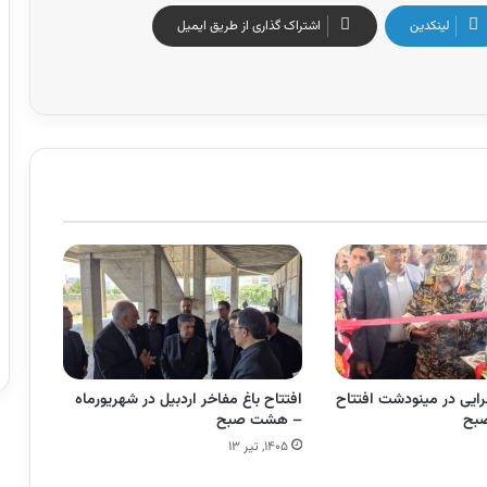
لینکدین
اشتراک گذاری از طریق ایمیل
ایی در مینودشت افتتاح
افتتاح باغ مفاخر اردبیل در شهریورماه
بح
– هشت صبح
۱۴۰۵, تیر ۱۳