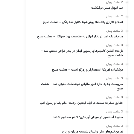
2 ساعت پیش
پدر لیونل مسی درگذشت
2 ساعت پیش
اصلاح ناترازی بانک‌ها؛ پیش‌شرط کنترل نقدینگی – هشت صبح
3 ساعت پیش
پیام تبریک امیر دریادار ایرانی به مناسبت روز خبرنگار – هشت صبح
3 ساعت پیش
پل‌مه: آکشن کانتینرهای رسوبی ایران در بندر کراچی منتفی شد –
هشت صبح
3 ساعت پیش
پزشکیان: آمریکا استعمارگر و زورگو است – هشت صبح
3 ساعت پیش
سرپرست جدید اداره امور مالیاتی کوهدشت معرفی شد – هشت
صبح
3 ساعت پیش
حقایق سفر به مشهد در ایام اربعین، رحلت امام رضا و رسول اکرم
3 ساعت پیش
سقوط آسانسور در میدان آرژانتین/ ۹ نفر مصدوم شدند
3 ساعت پیش
تمرین تیم‌های ملی والیبال نشسته مردان و زنان