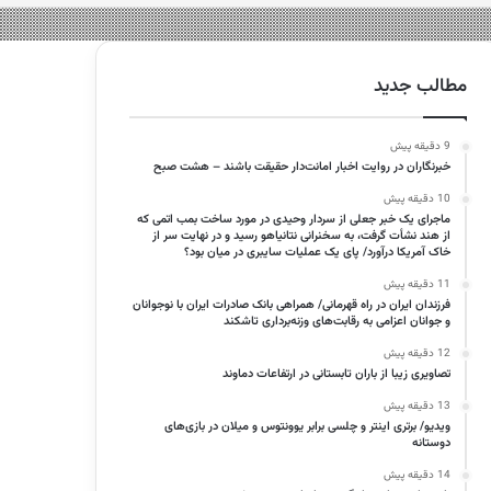
مطالب جدید
9 دقیقه پیش
خبرنگاران در روایت اخبار امانت‌دار حقیقت باشند – هشت صبح
10 دقیقه پیش
ماجرای یک خبر جعلی از سردار وحیدی در مورد ساخت بمب اتمی که
از هند نشأت گرفت، به سخنرانی نتانیاهو رسید و در نهایت سر از
خاک آمریکا درآورد/ پای یک عملیات سایبری در میان بود؟
11 دقیقه پیش
فرزندان ایران در راه قهرمانی/ همراهی بانک صادرات ایران با نوجوانان
و جوانان اعزامی به رقابت‌های وزنه‌برداری تاشکند
12 دقیقه پیش
تصاویری زیبا از باران تابستانی در ارتفاعات دماوند
13 دقیقه پیش
ویدیو/ برتری اینتر و چلسی برابر یوونتوس و میلان در بازی‌های
دوستانه
14 دقیقه پیش