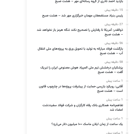
بازدید احمد نادری از گروه رسانه‌ای مهر – هشت صبح
15 دقیقه پیش
رئیس بنیاد مستضعفان مهمان خبرگزاری مهر شد – هشت صبح
27 دقیقه پیش
ذوالقدر: آمریکا تا رفتارش را تصحیح نکند تنگه هرمز باز نخواهد شد
– هشت صبح
56 دقیقه پیش
بازگشت فولاد مبارکه به تولید با تحویل ورق به پروژه‌های ملی انتقال
آب – هشت صبح
58 دقیقه پیش
پزشکیان درخشش تیم ملی المپیاد هوش مصنوعی ایران را تبریک
گفت – هشت صبح
1 ساعت پیش
آقایی: رویکرد بازرسی حمایت از پیشرفت پروژه‌ها در چارچوب قانون
است – هشت صبح
1 ساعت پیش
تفاهم‌نامه همکاری بانک رفاه کارگران و شرکت فولاد سفیددشت
امضاء شد
1 ساعت پیش
یک ساعت از زمان ایلان ماسک ۱۰۰ میلیون دلار می‌ارزد؟
1 ساعت پیش