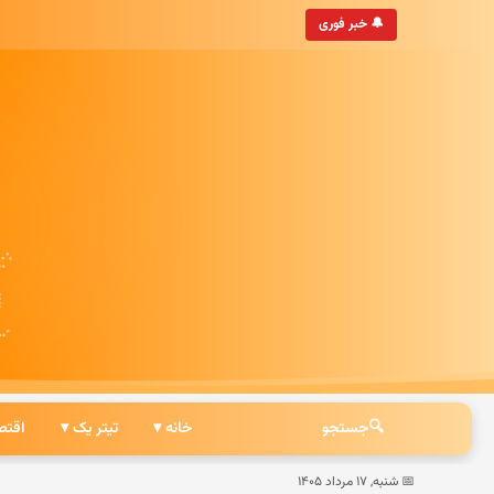
• به‌روزترین خبرگزاری ایرانی
🔔 خبر فوری
🔍
جستجو
خانه ▾
تیتر یک ▾
اقتص
📅 شنبه, ۱۷ مرداد ۱۴۰۵