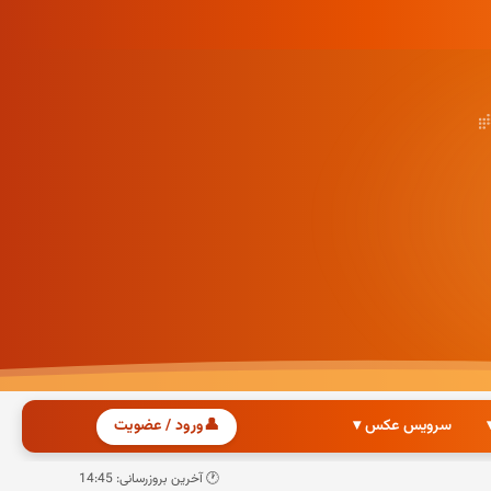
سرویس عکس ▾
👤
ورود / عضویت
🕐 آخرین بروزرسانی: 14:45