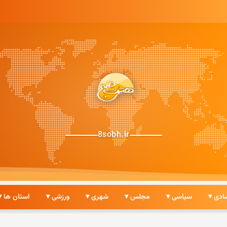
8sobh.ir
ادی ▾
سیاسی ▾
مجلس ▾
شهری ▾
ورزشی ▾
استان ها ▾