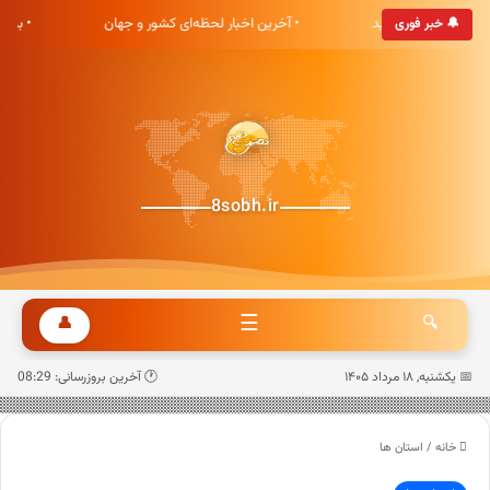
ی هشت صبح خوش آمدید
• آخرین اخبار لحظه‌ای کشور و جهان
• به‌
🔔 خبر فوری
8sobh.ir
☰
👤
🔍
📅 یکشنبه, ۱۸ مرداد ۱۴۰۵
🕐 آخرین بروزرسانی: 08:29
خانه
/
استان ها