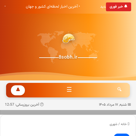
ری هشت صبح خوش آمدید
• آخرین اخبار لحظه‌ای کشور و جهان
• 
🔔 خبر فوری
8sobh.ir
☰
👤
🔍
📅 شنبه, ۱۷ مرداد ۱۴۰۵
🕐 آخرین بروزرسانی: 12:57
خانه
/
شهری