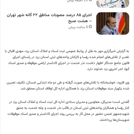
23 دقیقه پیش
اجرای ۸۵ درصد مصوبات مناطق ۲۲ گانه شهر تهران
– هشت صبح
5 ساعت پیش
به گزارش خبرگزاری مهر به نقل از روابط عمومی ثبت اسناد و املاک استان یزد، مهدی اقبال با
تقدیر از تلاش‌های انجام شده رؤسا و کارکنان واحدهای
ثبتی
استان یزد در راستای اجرای
قانون جامع
حدنگار
اظهار داشت: نذر خدمت در اجرای
کاداستر
اراضی موقوفه و صدور اسناد
آنها، اجر اخروی نزد خداوند دارد.
وی افزود: خوشبختانه با تلاش‌های صورت گرفته و طی دو ماه ابتدایی امسال، تکلیف تعیین
شده یکهزار سند موقوفات استان یزد با همکاری اداره کل اوقاف استان محقق شد.
گفتنی است؛ مدیرکل، معاونین و مدیران ستادی اداره کل ثبت اسناد و املاک استان یزد در
کنار رؤسا و همکاران واحدهای ثبتی استان در قالب نذر خدمت و چله خدمت به عشق
شهیدجمهور ضمن حضور در محل کار به بررسی روند اجرای کاداستر و صدور اسناد موقوفات
شهرستان‌ها پرداختند.