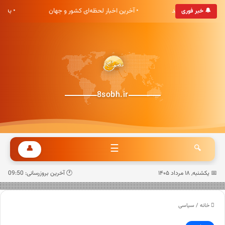
 هشت صبح خوش آمدید
• آخرین اخبار لحظه‌ای کشور و جهان
• به‌
🔔 خبر فوری
8sobh.ir
☰
👤
🔍
📅 یکشنبه, ۱۸ مرداد ۱۴۰۵
🕐 آخرین بروزرسانی: 09:50
خانه
/
سیاسی